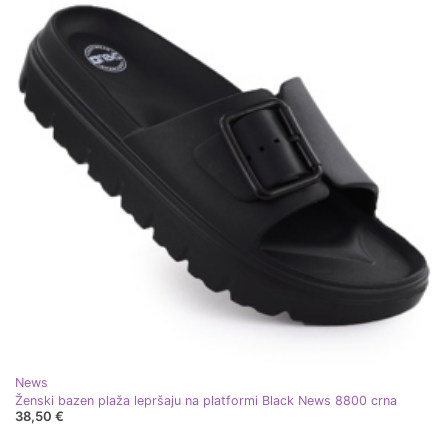
News
Ženski bazen plaža lepršaju na platformi Black News 8800 crna
38,50 €