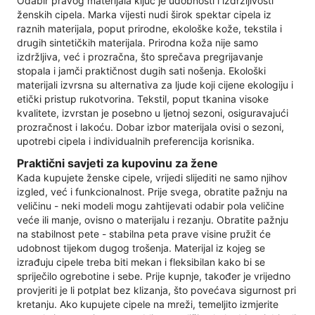
Odabir pravog materijala ključ je udobnosti i izdržljivosti
ženskih cipela. Marka vijesti nudi širok spektar cipela iz
raznih materijala, poput prirodne, ekološke kože, tekstila i
drugih sintetičkih materijala. Prirodna koža nije samo
izdržljiva, već i prozračna, što sprečava pregrijavanje
stopala i jamči praktičnost dugih sati nošenja. Ekološki
materijali izvrsna su alternativa za ljude koji cijene ekologiju i
etički pristup rukotvorina. Tekstil, poput tkanina visoke
kvalitete, izvrstan je posebno u ljetnoj sezoni, osiguravajući
prozračnost i lakoću. Dobar izbor materijala ovisi o sezoni,
upotrebi cipela i individualnih preferencija korisnika.
Praktični savjeti za kupovinu za žene
Kada kupujete ženske cipele, vrijedi slijediti ne samo njihov
izgled, već i funkcionalnost. Prije svega, obratite pažnju na
veličinu - neki modeli mogu zahtijevati odabir pola veličine
veće ili manje, ovisno o materijalu i rezanju. Obratite pažnju
na stabilnost pete - stabilna peta prave visine pružit će
udobnost tijekom dugog trošenja. Materijal iz kojeg se
izrađuju cipele treba biti mekan i fleksibilan kako bi se
spriječilo ogrebotine i sebe. Prije kupnje, također je vrijedno
provjeriti je li potplat bez klizanja, što povećava sigurnost pri
kretanju. Ako kupujete cipele na mreži, temeljito izmjerite