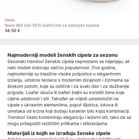
News
News Bež bež 5610 platforma za zaklopke bazena
34,50 €
Najmoderniji modeli ženskih cipela za sezonu
Sezonski trendovi ženskih cipela neprestano se mijenjaju, ali
neki modeli dobivaju vječnu popularnost. Ove godine,
najmodernije su klasične visoke potpetice u elegantnom
izdanju, udobne tenisice s modernim dizajnom i čizmama sa
širokom petom, koje su odlične i za svaki dan i za službenije
prigode. Loafer obuća ili loaferi željni su koristiti žene koje
cijene udobnost i stil. Također se vrijedi usredotočiti na
cipele s ukrasnim elementima, poput šljokica, lukova ili
umetaka od krzna koji dodaju karakter bilo kojoj kombinaciji.
Trendovi često kombiniraju eleganciju i ležerni stil, tako da se
mogu prilagoditi različitim prilikama i stilizacijama.
Materijali iz kojih se izrađuju ženske cipele