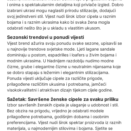
i onima s spektakularnim detaljima koji privlače izgled. Dobro
izabrani ukrasi mogu naglasiti prirodu stilizacije, dodajući
svoj jedinstveni stil. Vijest nudi širok izbor cipela u raznim
bojama i s raznim ukrasima kako bi svaka žena mogla
odabrati nešto što je u skladu s vlastitim ukusom.
Sezonski trendovi u ponudi vijesti
Vijest brend ažurira svoju ponudu svake sezone, upisavši se
u najnovije trendove svjetske mode. Ljeti lagane sandale
dominiraju u postom, espadrilles i loafers u živim bojama i
modnim ukrasima. U hladnijem razdoblju nudimo modne
čizme, grube i elegantne čizme u neutralnim nijansama koje
se dobro stapaju s ležernim i elegantnim stilizacijama.
Ponuda vijesti uključuje cipele za različite prigode,
prilagođene različitim ukusima i potrebama, jamčeći
visokokvalitetni i atraktivan dizajn tijekom cijele godine.
Sažetak: Savršene ženske cipele za svaku priliku
Izbor savršenih ženskih cipela je ulaganje u udobnost i stil.
Bez obzira na prigodu, vrijedno je odabrati modele
prilagođene potrebama, godišnjim dobama i osobnim
preferencijama. Vijest nudi širok spektar proizvoda iz raznih
materijala, u najmodernijim stilovima i bojama. Sjetite se