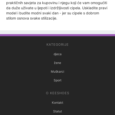
praktičnih savjeta za kupovinu i njegu koji će vam omogućiti
da duže uživate u ljepoti i izdržljivosti cipela. Uskladite pravi
model i budite modni svaki dan - jer su cipele s dobrom
stilom osnova svake stilizacije.
KATEGORIJE
djeca
žene
Muškarci
Sport
O KEESHOES
Kontakt
Statut