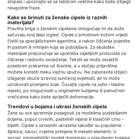
stopala i upoznajte se sa tablicom veličine kako biste izbjegli
neugodne fraze.
Kako se brinuti za ženske cipele iz raznih
materijala?
Pravilna briga o ženskim cipelama omogućuje im da duže
sačuvaju svoj lijepi izgled. Cipele s prirodnom kožom vrijedi
čistiti sa specijaliziranim agentima, a nakon čišćenja pojedite
ih pastom ili vrhnjem koja se poboljšava. Za ekološke
materijale preporučuje se upotreba osjetljivih proizvoda za
čišćenje i redovito osvježenje. Tekstil se može osvježiti
posebnim prskarima od tkanine, a u slučaju prljavštine
možete koristiti meku vlažnu spužvu. Ne zaboravite izbjeći
izlaganje obuće izravnoj sunčevoj svjetlosti, jer to može
uzrokovati promjenu boje. Čuvajte cipele na suho i hladno
mjesto, po mogućnosti u originalnim kutijama ili pamučnim
vrećicama kako biste spriječili deformacije.
Trendovi u bojama i ukrasi ženskih cipela
Žene su sve spremnije posegnuti za modelima podebljanim
bojama, poput crvenih, pastelnih nijansi ili klasičnih crno -
bijelih. Cipele s ukrasnim ukrasima također su popularne -
šljokice, lukovi, cvjetne primjene ili metalni elementi. U
sezoni, minimalistički modeli dominiraju u prigušenim bojama