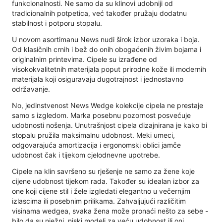
funkcionalnosti. Ne samo da su klinovi udobniji od
tradicionalnih potpetica, već također pružaju dodatnu
stabilnost i potporu stopalu.
U novom asortimanu News nudi širok izbor uzoraka i boja.
Od klasičnih crnih i bež do onih obogaćenih živim bojama i
originalnim printevima. Cipele su izrađene od
visokokvalitetnih materijala poput prirodne kože ili modernih
materijala koji osiguravaju dugotrajnost i jednostavno
održavanje.
No, jedinstvenost News Wedge kolekcije cipela ne prestaje
samo s izgledom. Marka posebnu pozornost posvećuje
udobnosti nošenja. Unutrašnjost cipela dizajnirana je kako bi
stopalu pružila maksimalnu udobnost. Meki umeci,
odgovarajuća amortizacija i ergonomski oblici jamče
udobnost čak i tijekom cjelodnevne upotrebe.
Cipele na klin savršeno su rješenje ne samo za žene koje
cijene udobnost tijekom rada. Također su idealan izbor za
one koji cijene stil i žele izgledati elegantno u večernjim
izlascima ili posebnim prilikama. Zahvaljujući različitim
visinama wedgea, svaka žena može pronaći nešto za sebe -
bilo da su nježni, niski modeli za veću udobnost ili oni