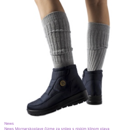
News
News Mornarskoplave čizme za snijeg s niskim klinom plava