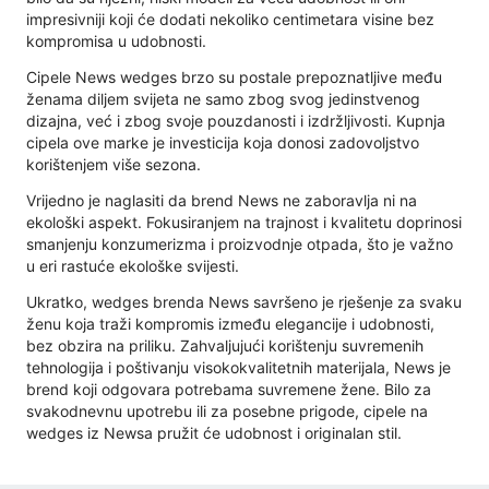
impresivniji koji će dodati nekoliko centimetara visine bez
kompromisa u udobnosti.
Cipele News wedges brzo su postale prepoznatljive među
ženama diljem svijeta ne samo zbog svog jedinstvenog
dizajna, već i zbog svoje pouzdanosti i izdržljivosti. Kupnja
cipela ove marke je investicija koja donosi zadovoljstvo
korištenjem više sezona.
Vrijedno je naglasiti da brend News ne zaboravlja ni na
ekološki aspekt. Fokusiranjem na trajnost i kvalitetu doprinosi
smanjenju konzumerizma i proizvodnje otpada, što je važno
u eri rastuće ekološke svijesti.
Ukratko, wedges brenda News savršeno je rješenje za svaku
ženu koja traži kompromis između elegancije i udobnosti,
bez obzira na priliku. Zahvaljujući korištenju suvremenih
tehnologija i poštivanju visokokvalitetnih materijala, News je
brend koji odgovara potrebama suvremene žene. Bilo za
svakodnevnu upotrebu ili za posebne prigode, cipele na
wedges iz Newsa pružit će udobnost i originalan stil.