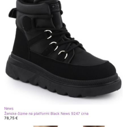
News
Ženske čizme na platformi Black News 9247 crna
78,75 €