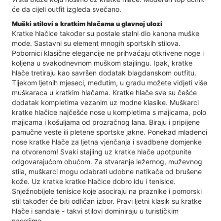
će da cijeli outfit izgleda svečano.
Muški stilovi s kratkim hlačama u glavnoj ulozi
Kratke hlačice također su postale stalni dio kanona muške
mode. Sastavni su element mnogih sportskih stilova.
Pobornici klasične elegancije ne prihvaćaju otkrivene noge i
koljena u svakodnevnom muškom stajlingu. Ipak, kratke
hlače tretiraju kao savršen dodatak blagdanskom outfitu.
Tijekom ljetnih mjeseci, međutim, u gradu možete vidjeti više
muškaraca u kratkim hlačama. Kratke hlače sve su češće
dodatak kompletima vezanim uz modne klasike. Muškarci
kratke hlačice najčešće nose u kompletima s majicama, polo
majicama i košuljama od prozračnog lana. Biraju i pripijene
pamučne veste ili pletene sportske jakne. Ponekad mladenci
nose kratke hlače za ljetna vjenčanja i svadbene domjenke
na otvorenom! Svaki stajling uz kratke hlače upotpunite
odgovarajućom obućom. Za stvaranje ležernog, muževnog
stila, muškarci mogu odabrati udobne natikače od brušene
kože. Uz kratke kratke hlačice dobro idu i tenisice.
Snježnobijele tenisice koje asociraju na praznike i pomorski
stil također će biti odličan izbor. Pravi ljetni klasik su kratke
hlače i sandale - takvi stilovi dominiraju u turističkim
naseljima.