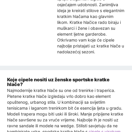
osjećajem udobnosti. Zanimljiva
ideja je kreirati stilove s elegantnim
kratkim hlačama kao glavnim
likom. Kratke hlačice rado biraju i
muškarci i žene i obavezan su
element ljetne garderobe.
Otkrivamo vam koje će cipele
najbolje pristajati uz kratke hlače u
nadolazećoj sezoni.
Koje cipele nositi uz ženske sportske kratke
hlače?
Najmodernije kratke hlače su one od trenirke i traperica.
Pletene kratke hlače izgledaju vrlo dobro kao element
opuštenog, urbanog stila. U kombinaciji sa svijetlim
tenisicama i laganom trenirkom bit će esencija ljeta u gradu.
Modeli trapera mogu biti uski ili široki. Manje pripijene kratke
hlače savršene su za vruće vrijeme. Najbolje ih je nositi uz
ravne sandale ili modele na wedge. Stilisti savjetuju da ne
kombinirate uske, sportske kratke hlače s
cipele s visokom