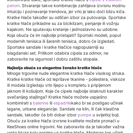
petom
. Stvaranje takve kombinacije zahtijeva izvrsnu modnu
intuiciju i poznavanje trendova, jer vrlo je lako doći blizu kiča.
Kratke hlače također su odličan izbor za putovanja. Sportske
kratke hlače prikladne su za biciklizam, penjanje ili vožnju
kajakom. Ne sputavaju kretanje i jednostavno su udobne.
Koja obuća će im najbolje pristajati? Sportski modeli, poput
modernih tenisica ili šarenih tenisica, dobro će izgledati.
Sportske sandale i kratke hlačice najpopularniji su
blagdanski set. Prilikom odabira cipela za odmor, ne
zaboravite na sigurnost i dobru zaštitu stopala.
Najbolja obuća za elegantne ženske kratke hlače
Mnoge trgovine nude elegantne kratke hlače visokog struka.
Kratke kratke hlače od lepršave tkanine - poliestera, viskoze
ili modala izgledaju vrlo lijepo u kompletu s pripijenom
jaknom ili košuljom. Koje će cipele najbolje istaknuti karakter
svečanijeg stajlinga? Kratke hlače možete uspješno
kombinirati s
balerine
ili
espadrile
kako bi se postigao učinak
lagane, urbane elegancije. Sandale na klin, ili čak klasične
sandale, također će biti dobar izbor
pumpe
u svijetloj boji.
Obuću za kratke hlače izvrsne kvalitete možete pronaći u
KeeShoes online trgovini. Ne zaboravite da je također važna
vrsta bluze koju nosimo uz kratke hlače. Moderan top učinit