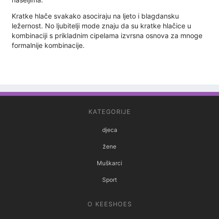
Kratke hlače svakako asociraju na ljeto i blagdansku
ležernost. No ljubitelji mode znaju da su kratke hlačice u
kombinaciji s prikladnim cipelama izvrsna osnova za mnoge
formalnije kombinacije.
KATEGORIJE
djeca
žene
Muškarci
Sport
O KEESHOES