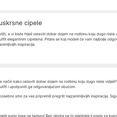
uskrsne cipele
iži, a vi biste htjeli ostaviti dobar dojam na rodbinu koju dugo niste vi
utfit elegantnim cipelama. Pitate se koji modeli će vam najbolje odg
imljivijih inspiracija.
te način kako ostaviti dobar dojam na rodbinu koju dugo niste vidjeli?
 outfit i upotpuniti ga odgovarajućom obućom.
posebno smo za vas pripremili pregršt najzanimljivijih inspiracija. Sig
mate puno toga na tanjuru! Bez obzira na to planirate li popis za kup