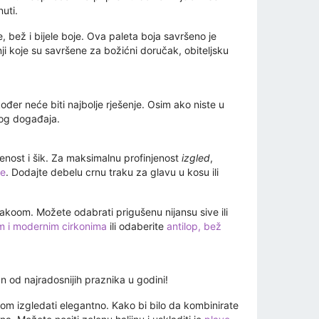
nuti.
e, bež i bijele boje. Ova paleta boja savršeno je
uknji koje su savršene za božićni doručak, obiteljsku
kođer neće biti najbolje rješenje. Osim ako niste u
ovog događaja.
jenost i šik. Za maksimalnu profinjenost
izgled
,
le
. Dodajte debelu crnu traku za glavu u kosu ili
akoom. Možete odabrati prigušenu nijansu sive ili
om i modernim cirkonima
ili odaberite
antilop, bež
n od najradosnijih praznika u godini!
itom izgledati elegantno. Kako bi bilo da kombinirate