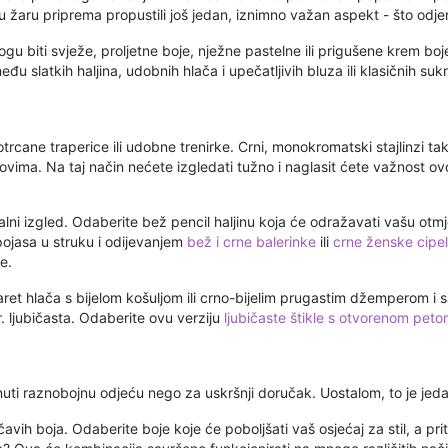
e u žaru priprema propustili još jedan, iznimno važan aspekt - što odje
gu biti svježe, proljetne boje, nježne pastelne ili prigušene krem ​​boj
zmeđu slatkih haljina, udobnih hlača i upečatljivih bluza ili klasičnih s
 otrcane traperice ili udobne trenirke. Crni, monokromatski stajlinzi ta
tonovima. Na taj način nećete izgledati tužno i naglasit ćete važnost 
malni izgled. Odaberite bež pencil haljinu koja će odražavati vašu otm
ojasa u struku i odijevanjem
bež i crne balerinke
ili
crne ženske cipe
e.
ret hlača s bijelom košuljom ili crno-bijelim prugastim džemperom i s
r. ljubičasta. Odaberite ovu verziju
ljubičaste štikle s otvorenom pet
uti raznobojnu odjeću nego za uskršnji doručak. Uostalom, to je jeda
vih boja. Odaberite boje koje će poboljšati vaš osjećaj za stil, a pr