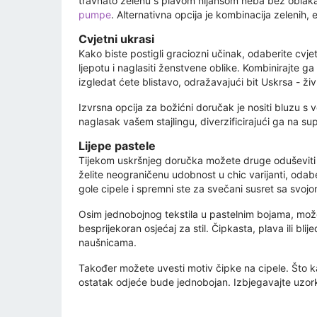
travnato zelenu s plavom nijansom neba bez oblaka? 
pumpe
. Alternativna opcija je kombinacija zelenih, 
Cvjetni ukrasi
Kako biste postigli graciozni učinak, odaberite cvjet
ljepotu i naglasiti ženstvene oblike. Kombinirajte ga
izgledat ćete blistavo, odražavajući bit Uskrsa - 
Izvrsna opcija za božićni doručak je nositi bluzu s 
naglasak vašem stajlingu, diverzificirajući ga na sup
Lijepe pastele
Tijekom uskršnjeg doručka možete druge oduševiti
želite neograničenu udobnost u chic varijanti, odaber
gole cipele i spremni ste za svečani susret sa svojom
Osim jednobojnog tekstila u pastelnim bojama, možete
besprijekoran osjećaj za stil. Čipkasta, plava ili bli
naušnicama.
Također možete uvesti motiv čipke na cipele. Što 
ostatak odjeće bude jednobojan. Izbjegavajte uzorke