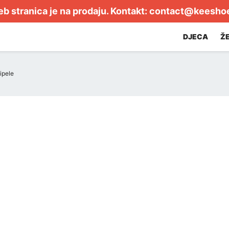
b stranica je na prodaju. Kontakt:
contact@keesho
DJECA
Ž
ipele