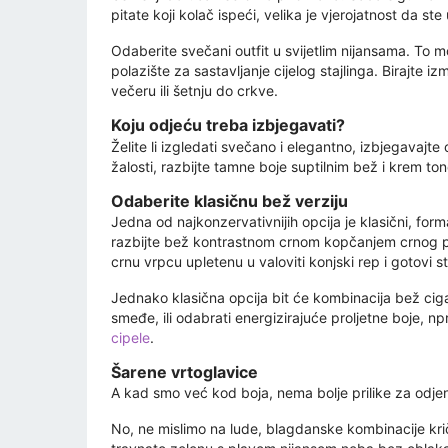
pitate koji kolač ispeći, velika je vjerojatnost da st
Odaberite svečani outfit u svijetlim nijansama. To mo
polazište za sastavljanje cijelog stajlinga. Birajte i
večeru ili šetnju do crkve.
Koju odjeću treba izbjegavati?
Želite li izgledati svečano i elegantno, izbjegavajte
žalosti, razbijte tamne boje suptilnim bež i krem ​​
Odaberite klasičnu bež verziju
Jedna od najkonzervativnijih opcija je klasični, for
razbijte bež kontrastnom crnom kopčanjem crnog p
crnu vrpcu upletenu u valoviti konjski rep i gotovi st
Jednako klasična opcija bit će kombinacija bež ciga
smeđe, ili odabrati energizirajuće proljetne boje, np
cipele
.
Šarene vrtoglavice
A kad smo već kod boja, nema bolje prilike za odjen
No, ne mislimo na lude, blagdanske kombinacije kriča