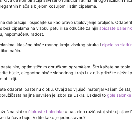
Ova će kombinacija savršeno funkcionirati na mnogo različitih načina.
elegantnih hlača s bijelom košuljom i istim cipelama.
ne dekoracije i osjećajte se kao pravo utjelovljenje proljeća. Odaberite
 s bež cipelama na visoku petu ili se odlučite za njih
špicaste balerin
živu, nepomućenu radost.
volanima, klasične hlače ravnog kroja visokog struka i
cipele sa slatk
tilan način.
 pastelnim, optimističnim doručkom
opremiti
em. Što kažete na tople 
ite bijele, elegantne hlače slobodnog kroja i uz njih priložite nježni p
 obitelji.
 odabrati pastelnu čipku. Ovaj zadivljujući materijal vašem će stajli
jedoružičasta haljina savršen je izbor za Uskrs. Uskladi to
gole salonke
kažeš na slatko
čipkaste balerinke
u pastelno ružičastoj slatkoj nijan
 i kričave boje. Vidite kako je jednostavno?