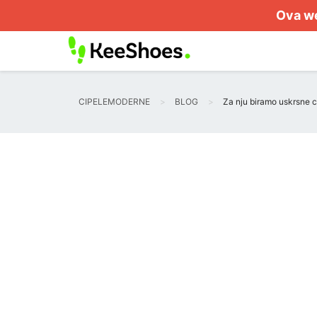
Ova we
CIPELEMODERNE
BLOG
Za nju biramo uskrsne c