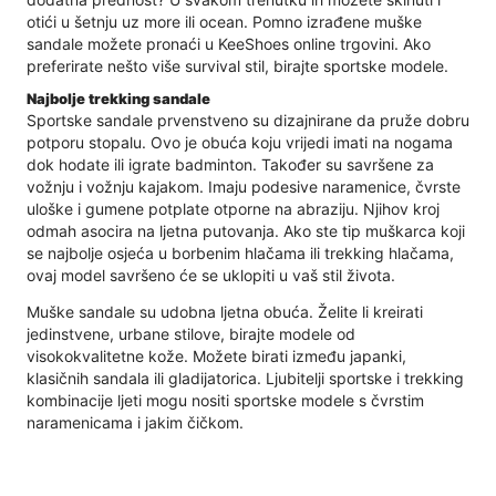
otići u šetnju uz more ili ocean. Pomno izrađene muške
sandale možete pronaći u KeeShoes online trgovini. Ako
preferirate nešto više survival stil, birajte sportske modele.
Najbolje trekking sandale
Sportske sandale prvenstveno su dizajnirane da pruže dobru
potporu stopalu. Ovo je obuća koju vrijedi imati na nogama
dok hodate ili igrate badminton. Također su savršene za
vožnju i vožnju kajakom. Imaju podesive naramenice, čvrste
uloške i gumene potplate otporne na abraziju. Njihov kroj
odmah asocira na ljetna putovanja. Ako ste tip muškarca koji
se najbolje osjeća u borbenim hlačama ili trekking hlačama,
ovaj model savršeno će se uklopiti u vaš stil života.
Muške sandale su udobna ljetna obuća. Želite li kreirati
jedinstvene, urbane stilove, birajte modele od
visokokvalitetne kože. Možete birati između japanki,
klasičnih sandala ili gladijatorica. Ljubitelji sportske i trekking
kombinacije ljeti mogu nositi sportske modele s čvrstim
naramenicama i jakim čičkom.