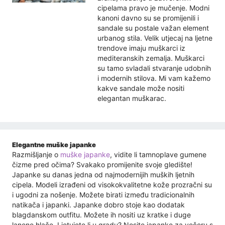
cipelama pravo je mučenje. Modni
kanoni davno su se promijenili i
sandale su postale važan element
urbanog stila. Velik utjecaj na ljetne
trendove imaju muškarci iz
mediteranskih zemalja. Muškarci
su tamo svladali stvaranje udobnih
i modernih stilova. Mi vam kažemo
kakve sandale može nositi
elegantan muškarac.
Elegantne muške japanke
Razmišljanje o
muške japanke
, vidite li tamnoplave gumene
čizme pred očima? Svakako promijenite svoje gledište!
Japanke su danas jedna od najmodernijih muških ljetnih
cipela. Modeli izrađeni od visokokvalitetne kože prozračni su
i ugodni za nošenje. Možete birati između tradicionalnih
natikača i japanki. Japanke dobro stoje kao dodatak
blagdanskom outfitu. Možete ih nositi uz kratke i duge
lanene hlače. Ljetujete li u gradu? Nosite japanke za večeru s