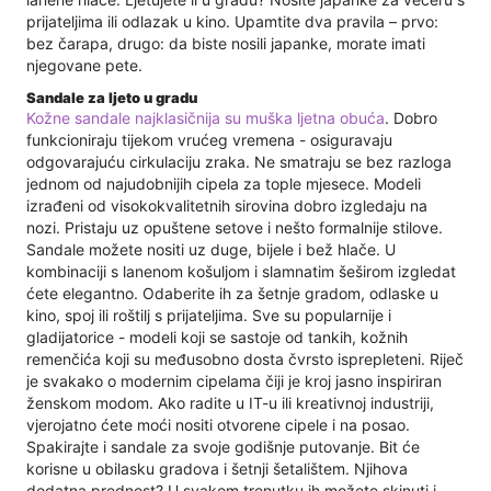
prijateljima ili odlazak u kino. Upamtite dva pravila – prvo:
bez čarapa, drugo: da biste nosili japanke, morate imati
njegovane pete.
Sandale za ljeto u gradu
Kožne sandale najklasičnija su muška ljetna obuća
. Dobro
funkcioniraju tijekom vrućeg vremena - osiguravaju
odgovarajuću cirkulaciju zraka. Ne smatraju se bez razloga
jednom od najudobnijih cipela za tople mjesece. Modeli
izrađeni od visokokvalitetnih sirovina dobro izgledaju na
nozi. Pristaju uz opuštene setove i nešto formalnije stilove.
Sandale možete nositi uz duge, bijele i bež hlače. U
kombinaciji s lanenom košuljom i slamnatim šeširom izgledat
ćete elegantno. Odaberite ih za šetnje gradom, odlaske u
kino, spoj ili roštilj s prijateljima. Sve su popularnije i
gladijatorice - modeli koji se sastoje od tankih, kožnih
remenčića koji su međusobno dosta čvrsto isprepleteni. Riječ
je svakako o modernim cipelama čiji je kroj jasno inspiriran
ženskom modom. Ako radite u IT-u ili kreativnoj industriji,
vjerojatno ćete moći nositi otvorene cipele i na posao.
Spakirajte i sandale za svoje godišnje putovanje. Bit će
korisne u obilasku gradova i šetnji šetalištem. Njihova
dodatna prednost? U svakom trenutku ih možete skinuti i