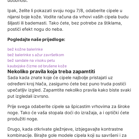
udobnost.
Ipak, želite li pokazati svoju nogu 7/8, odaberite cipele u
nijansi boje kože. Vodite računa da vrhovi vaših cipela budu
šiljasti ili bademasti. Tako ćete, bez potrebe za štiklama,
postići efekt nogu do neba.
Pogledajte naše prijedloge:
bež kožne balerinke
bež balerinke s ažur završetkom
bež sandale na visoku petu
kaubojske čizme od brušene kože
Nekoliko pravila koja treba zapamtiti
Sada kada znate koje će cipele najbolje pristajati uz
određeni kroj hlača, zasigurno ćete bez puno truda postići
upečatljiv izgled. Zapamtite nekoliko pravila kako biste svaki
put izgledali izvrsno.
Prije svega odaberite cipele sa špicastim vrhovima za široke
noge. Tako će vaša stopala doći do izražaja, a i optički ćete
produžiti noge.
Drugo, kada otkrivate gležnjeve, izbjegavajte kontrastne
kombinacije. Birajte gole modele cipela koji su savršeni i za