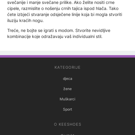
svečanije i manje svečane prilike. Ako želite nositi crne
cipele, razmislite o nošenju crnih tajica ispod hlača. Tako
ćete izbjeći stvaranje odsječene linije koja bi mogla stvoriti
iluziju kraćih nogu.
Treće, ne bojte se igrati s modom. Stvorite nevidljive
kombinacije koje odražavaju vaš individualni stil.
KATEGORIJE
djeca
žene
Muškarci
Sport
O KEESHOES