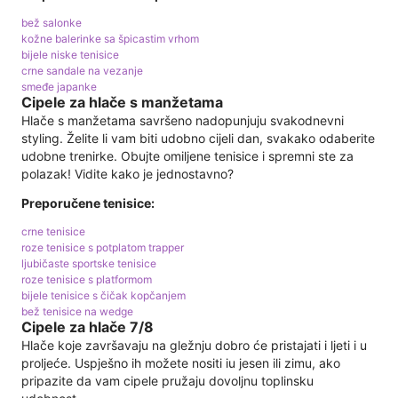
bež salonke
kožne balerinke sa špicastim vrhom
bijele niske tenisice
crne sandale na vezanje
smeđe japanke
Cipele za hlače s manžetama
Hlače s manžetama savršeno nadopunjuju svakodnevni
styling. Želite li vam biti udobno cijeli dan, svakako odaberite
udobne trenirke. Obujte omiljene tenisice i spremni ste za
polazak! Vidite kako je jednostavno?
Preporučene tenisice:
crne tenisice
roze tenisice s potplatom trapper
ljubičaste sportske tenisice
roze tenisice s platformom
bijele tenisice s čičak kopčanjem
bež tenisice na wedge
Cipele za hlače 7/8
Hlače koje završavaju na gležnju dobro će pristajati i ljeti i u
proljeće. Uspješno ih možete nositi iu jesen ili zimu, ako
pripazite da vam cipele pružaju dovoljnu toplinsku