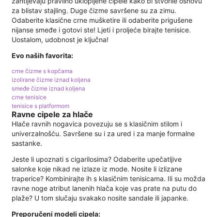
zahtijevaju pravilno uklopljene cipele kako bi stvorile osnovu
za blistav stajling. Duge čizme savršene su za zimu.
Odaberite klasične crne mušketire ili odaberite prigušene
nijanse smeđe i gotovi ste! Ljeti i proljeće birajte tenisice.
Uostalom, udobnost je ključna!
Evo naših favorita:
crne čizme s kopčama
izolirane čizme iznad koljena
smeđe čizme iznad koljena
crne tenisice
tenisice s platformom
Ravne cipele za hlače
Hlače ravnih nogavica povezuju se s klasičnim stilom i
univerzalnošću. Savršene su i za ured i za manje formalne
sastanke.
Jeste li upoznati s cigarilosima? Odaberite upečatljive
salonke koje nikad ne izlaze iz mode. Nosite li izlizane
traperice? Kombinirajte ih s klasičnim tenisicama. Ili su možda
ravne noge atribut lanenih hlača koje vas prate na putu do
plaže? U tom slučaju svakako nosite sandale ili japanke.
Preporučeni modeli cipela: