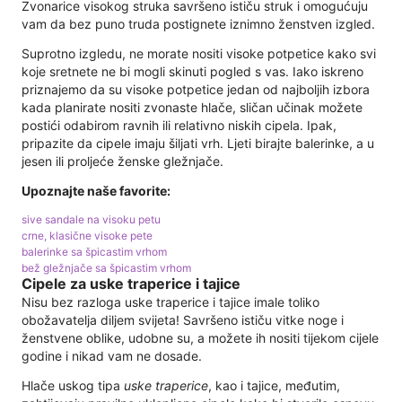
Zvonarice visokog struka savršeno ističu struk i omogućuju
vam da bez puno truda postignete iznimno ženstven izgled.
Suprotno izgledu, ne morate nositi visoke potpetice kako svi
koje sretnete ne bi mogli skinuti pogled s vas. Iako iskreno
priznajemo da su visoke potpetice jedan od najboljih izbora
kada planirate nositi zvonaste hlače, sličan učinak možete
postići odabirom ravnih ili relativno niskih cipela. Ipak,
pripazite da cipele imaju šiljati vrh. Ljeti birajte balerinke, a u
jesen ili proljeće ženske gležnjače.
Upoznajte naše favorite:
sive sandale na visoku petu
crne, klasične visoke pete
balerinke sa špicastim vrhom
bež gležnjače sa špicastim vrhom
Cipele za uske traperice i tajice
Nisu bez razloga uske traperice i tajice imale toliko
obožavatelja diljem svijeta! Savršeno ističu vitke noge i
ženstvene oblike, udobne su, a možete ih nositi tijekom cijele
godine i nikad vam ne dosade.
Hlače uskog tipa
uske traperice
, kao i tajice, međutim,