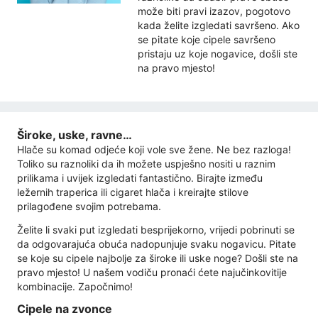
može biti pravi izazov, pogotovo
kada želite izgledati savršeno. Ako
se pitate koje cipele savršeno
pristaju uz koje nogavice, došli ste
na pravo mjesto!
Široke, uske, ravne…
Hlače su komad odjeće koji vole sve žene. Ne bez razloga!
Toliko su raznoliki da ih možete uspješno nositi u raznim
prilikama i uvijek izgledati fantastično. Birajte između
ležernih traperica ili cigaret hlača i kreirajte stilove
prilagođene svojim potrebama.
Želite li svaki put izgledati besprijekorno, vrijedi pobrinuti se
da odgovarajuća obuća nadopunjuje svaku nogavicu. Pitate
se koje su cipele najbolje za široke ili uske noge? Došli ste na
pravo mjesto! U našem vodiču pronaći ćete najučinkovitije
kombinacije. Započnimo!
Cipele na zvonce