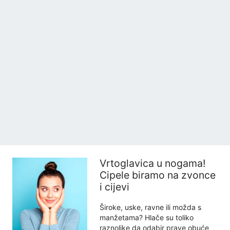
Vrtoglavica u nogama!
Cipele biramo na zvonce
i cijevi
Široke, uske, ravne ili možda s
manžetama? Hlače su toliko
raznolike da odabir prave obuće