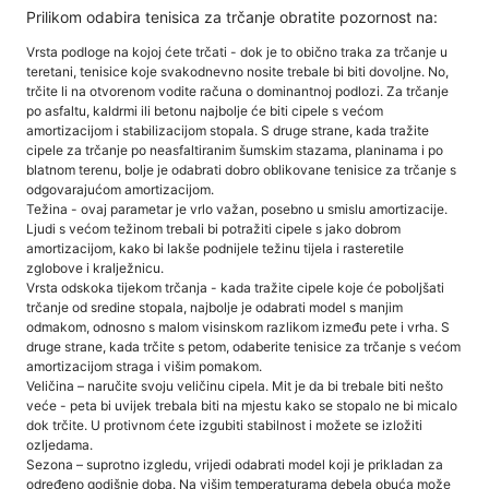
Prilikom odabira tenisica za trčanje obratite pozornost na:
Vrsta podloge na kojoj ćete trčati - dok je to obično traka za trčanje u
teretani, tenisice koje svakodnevno nosite trebale bi biti dovoljne. No,
trčite li na otvorenom vodite računa o dominantnoj podlozi. Za trčanje
po asfaltu, kaldrmi ili betonu najbolje će biti cipele s većom
amortizacijom i stabilizacijom stopala. S druge strane, kada tražite
cipele za trčanje po neasfaltiranim šumskim stazama, planinama i po
blatnom terenu, bolje je odabrati dobro oblikovane tenisice za trčanje s
odgovarajućom amortizacijom.
Težina - ovaj parametar je vrlo važan, posebno u smislu amortizacije.
Ljudi s većom težinom trebali bi potražiti cipele s jako dobrom
amortizacijom, kako bi lakše podnijele težinu tijela i rasteretile
zglobove i kralježnicu.
Vrsta odskoka tijekom trčanja - kada tražite cipele koje će poboljšati
trčanje od sredine stopala, najbolje je odabrati model s manjim
odmakom, odnosno s malom visinskom razlikom između pete i vrha. S
druge strane, kada trčite s petom, odaberite tenisice za trčanje s većom
amortizacijom straga i višim pomakom.
Veličina – naručite svoju veličinu cipela. Mit je da bi trebale biti nešto
veće - peta bi uvijek trebala biti na mjestu kako se stopalo ne bi micalo
dok trčite. U protivnom ćete izgubiti stabilnost i možete se izložiti
ozljedama.
Sezona – suprotno izgledu, vrijedi odabrati model koji je prikladan za
određeno godišnje doba. Na višim temperaturama debela obuća može