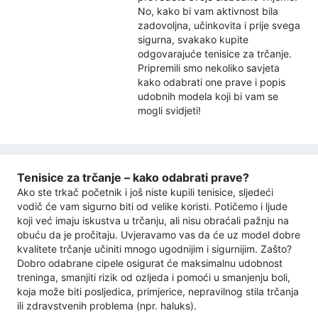
No, kako bi vam aktivnost bila
zadovoljna, učinkovita i prije svega
sigurna, svakako kupite
odgovarajuće tenisice za trčanje.
Pripremili smo nekoliko savjeta
kako odabrati one prave i popis
udobnih modela koji bi vam se
mogli svidjeti!
Tenisice za trčanje – kako odabrati prave?
Ako ste trkač početnik i još niste kupili tenisice, sljedeći
vodič će vam sigurno biti od velike koristi. Potičemo i ljude
koji već imaju iskustva u trčanju, ali nisu obraćali pažnju na
obuću da je pročitaju. Uvjeravamo vas da će uz model dobre
kvalitete trčanje učiniti mnogo ugodnijim i sigurnijim. Zašto?
Dobro odabrane cipele osigurat će maksimalnu udobnost
treninga, smanjiti rizik od ozljeda i pomoći u smanjenju boli,
koja može biti posljedica, primjerice, nepravilnog stila trčanja
ili zdravstvenih problema (npr. haluks).