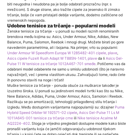
biti neugodna i neudobna pa je bolje odabrati prozračnu (npr. s
mrežicom). S druge strane, ako tražite cipele za jesensko ili zimsko
trčanje, bolje će vam pristajati deblje varijante, dodatno zaštićene od
vremenskih nepogoda.
Udobne tenisice za trčanje – popularni modeli
Ženske tenisice za trčanje - u ponudi su modeli raznih renomiranih
brendova među kojima su: Asics, Under Armour, Nike, Adidas, New
Balance, Puma, Salomon, Reebok i mnogi drugi. Možete birati po gore
navedenim parametrima, ali i bojama. Na primjer, vrlo su popularni:
Under Armour W Speedform Europa W 1285482-401 cipele, plave
,
Asics cipele FuzeX Rush Adapt W T885N-1401, plave
da li
Asics Gel-
Pulse 11 W tenisice za trčanje 1012A467-701 smeđe
. Potičemo vas da
odabrani model odaberete ne samo u smislu udobnosti (što je naravno
najvažnije!), već i prema vlastitom ukusu. Zahvaljujući tome, rado ćete
ih ponovno staviti na noge i trčati!
Muške tenisice za trčanje - ponuda obuće za muškarce također je
izuzetno široka. U ponudi su jedinstveni modeli tvrtki kao što su Nike,
New Balance, Adidas, Puma, Under Armour, Asics, Samolon i Reebok.
Razlikuju se po amortizaciji, tehnologiji prilagođenoj stilu trčanja i
izgledu. Među dostupnim varijantama najpopularniji su: dizajner
Puma
Hybrid Speed ​​​​Orbiter M 192571-02 cipele
,
Asics Gel-Pulse 11 Ls M
1011A645-001 tenisice za trčanje crne
ili
Nike tenisice Acalme M
AQ2224-402
. Stoga je vrijedno pregledati dostupne modele kako biste
pronašli varijantu koja će jamčiti odgovarajuću udobnost tijekom
trčanja i u kojoj ćete se dobro osjećati dok trenirate ili se natječete.