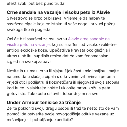
efekt svaki put bez puno truda!
Crne sandale na vezanje i visoku petu iz Alavie
Silvestrovo se brzo približava. Vrijeme je da nabavite
savršene cipele koje će istaknuti vaše noge i privući pažnju
svakoga tko ih pogleda.
Oni će biti savršeni za ovu svrhu
Alavie crne sandale na
visoku petu na vezanje
, koji su izrađeni od visokokvalitetne
antilop ekološke kože. Upečatljiva kravata oko gležnja i
ukras u obliku suptilnih resica dat će vam fenomenalan
izgled na svakoj zabavi.
Nosite ih uz malu crnu ili sjajnu šljokičastu midi haljinu. Imajte
na umu da u slučaju cipela s otkrivenim vrhovima i petama
vrijedi otići podijatru ili kozmetičaru ili njegovati svoja stopala
kod kuće. Nalakirajte nokte i uklonite mrtvu kožu s peta i
gotovi ste. Tako ćete ostaviti dobar dojam na sve!
Under Armour tenisice za trčanje
Želite pokloniti svoju dragu osobu ili tražite nešto što će vam
pomoći da ostvarite svoje novogodišnje odluke vezane uz
mršavljenje ili poboljšanje kondicije?