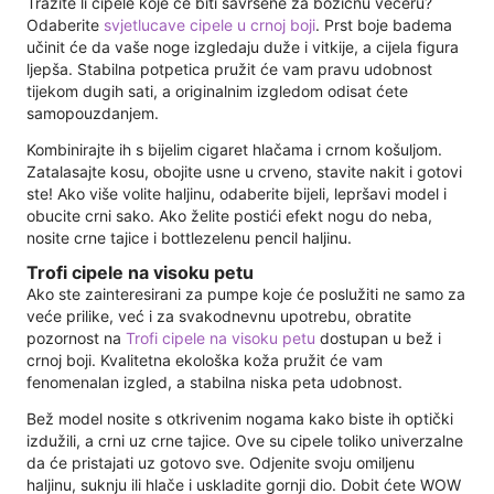
Tražite li cipele koje će biti savršene za božićnu večeru?
Odaberite
svjetlucave cipele u crnoj boji
. Prst boje badema
učinit će da vaše noge izgledaju duže i vitkije, a cijela figura
ljepša. Stabilna potpetica pružit će vam pravu udobnost
tijekom dugih sati, a originalnim izgledom odisat ćete
samopouzdanjem.
Kombinirajte ih s bijelim cigaret hlačama i crnom košuljom.
Zatalasajte kosu, obojite usne u crveno, stavite nakit i gotovi
ste! Ako više volite haljinu, odaberite bijeli, lepršavi model i
obucite crni sako. Ako želite postići efekt nogu do neba,
nosite crne tajice i bottlezelenu pencil haljinu.
Trofi cipele na visoku petu
Ako ste zainteresirani za pumpe koje će poslužiti ne samo za
veće prilike, već i za svakodnevnu upotrebu, obratite
pozornost na
Trofi cipele na visoku petu
dostupan u bež i
crnoj boji. Kvalitetna ekološka koža pružit će vam
fenomenalan izgled, a stabilna niska peta udobnost.
Bež model nosite s otkrivenim nogama kako biste ih optički
izdužili, a crni uz crne tajice. Ove su cipele toliko univerzalne
da će pristajati uz gotovo sve. Odjenite svoju omiljenu
haljinu, suknju ili hlače i uskladite gornji dio. Dobit ćete WOW