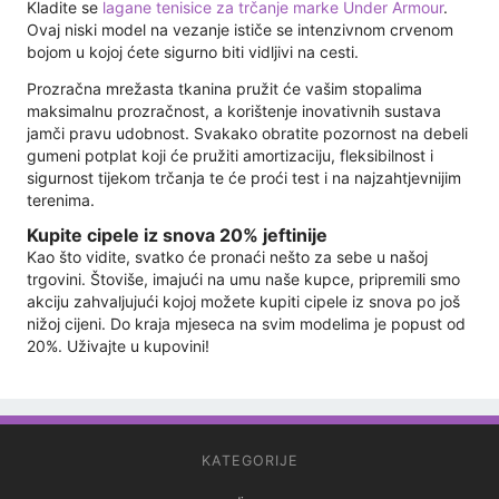
Kladite se
lagane tenisice za trčanje marke Under Armour
.
Ovaj niski model na vezanje ističe se intenzivnom crvenom
bojom u kojoj ćete sigurno biti vidljivi na cesti.
Prozračna mrežasta tkanina pružit će vašim stopalima
maksimalnu prozračnost, a korištenje inovativnih sustava
jamči pravu udobnost. Svakako obratite pozornost na debeli
gumeni potplat koji će pružiti amortizaciju, fleksibilnost i
sigurnost tijekom trčanja te će proći test i na najzahtjevnijim
terenima.
Kupite cipele iz snova 20% jeftinije
Kao što vidite, svatko će pronaći nešto za sebe u našoj
trgovini. Štoviše, imajući na umu naše kupce, pripremili smo
akciju zahvaljujući kojoj možete kupiti cipele iz snova po još
nižoj cijeni. Do kraja mjeseca na svim modelima je popust od
20%. Uživajte u kupovini!
KATEGORIJE