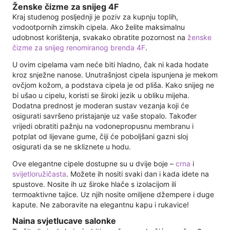
Ženske čizme za snijeg 4F
Kraj studenog posljednji je poziv za kupnju toplih,
vodootpornih zimskih cipela. Ako želite maksimalnu
udobnost korištenja, svakako obratite pozornost na
ženske
čizme za snijeg renomiranog brenda 4F
.
U ovim cipelama vam neće biti hladno, čak ni kada hodate
kroz snježne nanose. Unutrašnjost cipela ispunjena je mekom
ovčjom kožom, a podstava cipela je od pliša. Kako snijeg ne
bi ušao u cipelu, koristi se široki jezik u obliku mijeha.
Dodatna prednost je moderan sustav vezanja koji će
osigurati savršeno pristajanje uz vaše stopalo. Također
vrijedi obratiti pažnju na vodonepropusnu membranu i
potplat od lijevane gume, čiji će poboljšani gazni sloj
osigurati da se ne skliznete u hodu.
Ove elegantne cipele dostupne su u dvije boje –
crna
i
svijetloružičasta
. Možete ih nositi svaki dan i kada idete na
spustove. Nosite ih uz široke hlače s izolacijom ili
termoaktivne tajice. Uz njih nosite omiljene džempere i duge
kapute. Ne zaboravite na elegantnu kapu i rukavice!
Naina svjetlucave salonke