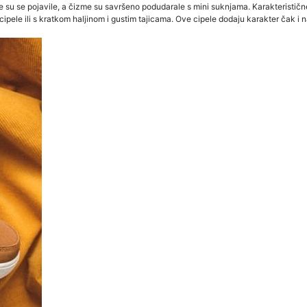
 su se pojavile, a čizme su savršeno podudarale s mini suknjama. Karakteristične 
pele ili s kratkom haljinom i gustim tajicama. Ove cipele dodaju karakter čak i na