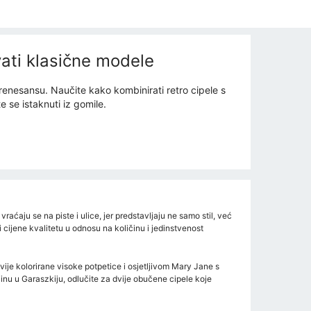
vati klasične modele
 renesansu. Naučite kako kombinirati retro cipele s
 se istaknuti iz gomile.
raćaju se na piste i ulice, jer predstavljaju ne samo stil, već
ji cijene kvalitetu u odnosu na količinu i jedinstvenost
vije kolorirane visoke potpetice i osjetljivom Mary Jane s
jinu u Garaszkiju, odlučite za dvije obučene cipele koje