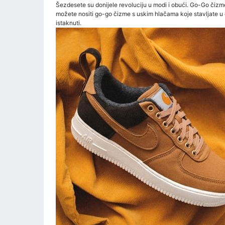
Šezdesete su donijele revoluciju u modi i obući. Go-Go čizme
možete nositi go-go čizme s uskim hlačama koje stavljate u ci
istaknuti.