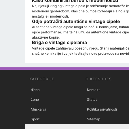
Kako kombinirati berbu s modernošću
Naj rijetkiji kinging vintage cipela je održavanje ravnoteže 
modernom garderobom. Klasične pumpe izgledaju sjajno s gomi
nostalgije i modernosti.
Gdje potražiti autentične vintage cipele
Autentične vintage cipele mogu se naći u komisijama, buhama,
opće performanse. Imajte na umu da autentične vintage cipele 
abrazivne kopije.
Briga o vintage cipelama
Vintage cipele zahtijevaju posebnu njegu. Stariji materijali če
snažne kemikalije i uvijek testirajte nove proizvode na nevi
KATEGORIJE
O KEESHOES
djeca
Kontakt
žene
Statut
Muškarci
Politika privatnosti
Sport
Sitemap