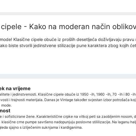
o cipele - Kako na moderan način obliko
z mode! Klasične cipele obuće iz prošlih desetljeća doživljavaju pravu
biste stvorili jedinstvene stilizacije pune karaktera zbog kojih ćete
jek na vrijeme
tete i jedinstvenosti. Klasične cipele obuće iz 1950 -ih, 1960 -ih, 70 -ih i 80 -ih v
ljivosti i trajnosti materijala. Danas je Vintage također svjestan izbor potrošača ko
z mode.
enost
 i sofisticirane žene. Karakteristične crpke na vitkoj peti sa zaobljenim nosom, d
 - klasične crne pumpe savršeno nadopunjuju poslovne stililizacije. Na laganu hal
gleda sjajno s izliječenim suknjama i kardiganima.