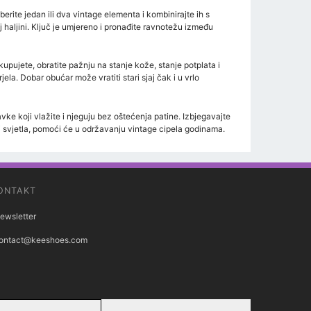
erite jedan ili dva vintage elementa i kombinirajte ih s
haljini. Ključ je umjereno i pronađite ravnotežu između
upujete, obratite pažnju na stanje kože, stanje potplata i
la. Dobar obućar može vratiti stari sjaj čak i u vrlo
ravke koji vlažite i njeguju bez oštećenja patine. Izbjegavajte
 i svjetla, pomoći će u održavanju vintage cipela godinama.
ONTAKT
ewsletter
ontact@keeshoes.com