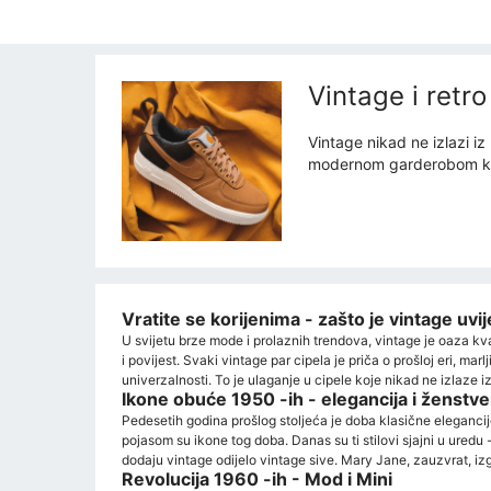
Vintage i retr
Vintage nikad ne izlazi i
modernom garderobom kako 
Vratite se korijenima - zašto je vintage uvi
U svijetu brze mode i prolaznih trendova, vintage je oaza kvali
i povijest. Svaki vintage par cipela je priča o prošloj eri, mar
univerzalnosti. To je ulaganje u cipele koje nikad ne izlaze i
Ikone obuće 1950 -ih - elegancija i ženstv
Pedesetih godina prošlog stoljeća je doba klasične elegancije
pojasom su ikone tog doba. Danas su ti stilovi sjajni u uredu
dodaju vintage odijelo vintage sive. Mary Jane, zauzvrat, iz
Revolucija 1960 -ih - Mod i Mini