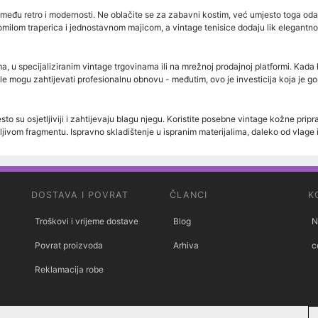
između retro i modernosti. Ne oblačite se za zabavni kostim, već umjesto toga odab
lom traperica i jednostavnom majicom, a vintage tenisice dodaju lik elegantnoj 
 u specijaliziranim vintage trgovinama ili na mrežnoj prodajnoj platformi. Kada k
mogu zahtijevati profesionalnu obnovu - međutim, ovo je investicija koja je gorje
sto su osjetljiviji i zahtijevaju blagu njegu. Koristite posebne vintage kožne prip
dljivom fragmentu. Ispravno skladištenje u ispranim materijalima, daleko od vlage
DOSTAVA I POVRAT
ČLANCI
K
Troškovi i vrijeme dostave
Blog
N
Povrat proizvoda
Arhiva
c
Reklamacija robe