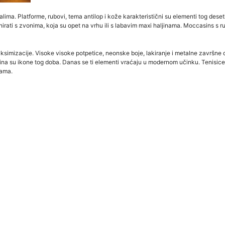
jalima. Platforme, rubovi, tema antilop i kože karakteristični su elementi tog des
irati s zvonima, koja su opet na vrhu ili s labavim maxi haljinama. Moccasins s
ksimizacije. Visoke visoke potpetice, neonske boje, lakiranje i metalne završne 
ina su ikone tog doba. Danas se ti elementi vraćaju u modernom učinku. Tenisic
jama.