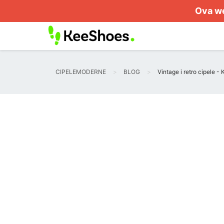
Ova we
CIPELEMODERNE
BLOG
Vintage i retro cipele 