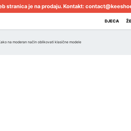
b stranica je na prodaju. Kontakt:
contact@keesho
DJECA
Ž
- Kako na moderan način oblikovati klasične modele