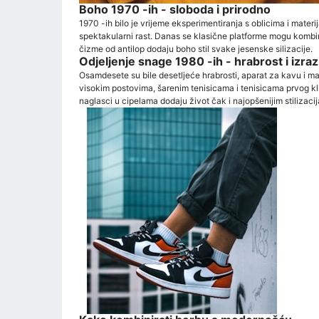
Boho 1970 -ih - sloboda i prirodno
1970 -ih bilo je vrijeme eksperimentiranja s oblicima i materi
spektakularni rast. Danas se klasične platforme mogu kombin
čizme od antilop dodaju boho stil svake jesenske silizacije.
Odjeljenje snage 1980 -ih - hrabrost i izraz
Osamdesete su bile desetljeće hrabrosti, aparat za kavu i ma
visokim postovima, šarenim tenisicama i tenisicama prvog kl
naglasci u cipelama dodaju život čak i najopšenijim stilizaci