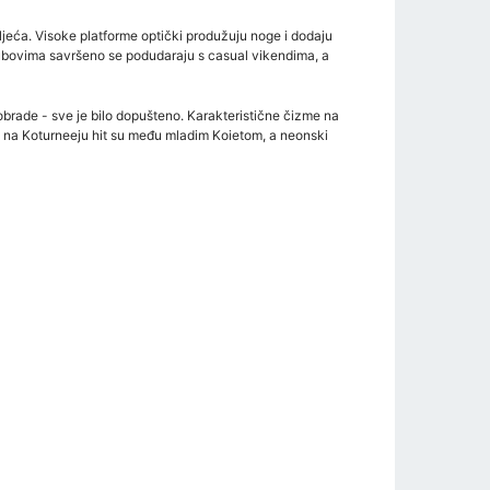
etljeća. Visoke platforme optički produžuju noge i dodaju
 rubovima savršeno se podudaraju s casual vikendima, a
obrade - sve je bilo dopušteno. Karakteristične čizme na
e na Koturneeju hit su među mladim Koietom, a neonski