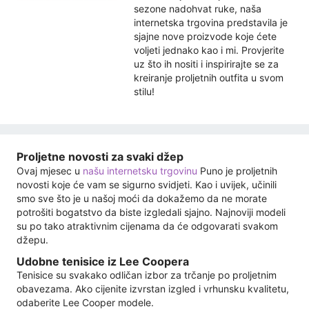
sezone nadohvat ruke, naša
internetska trgovina predstavila je
sjajne nove proizvode koje ćete
voljeti jednako kao i mi. Provjerite
uz što ih nositi i inspirirajte se za
kreiranje proljetnih outfita u svom
stilu!
Proljetne novosti za svaki džep
Ovaj mjesec u
našu internetsku trgovinu
Puno je proljetnih
novosti koje će vam se sigurno svidjeti. Kao i uvijek, učinili
smo sve što je u našoj moći da dokažemo da ne morate
potrošiti bogatstvo da biste izgledali sjajno. Najnoviji modeli
su po tako atraktivnim cijenama da će odgovarati svakom
džepu.
Udobne tenisice iz Lee Coopera
Tenisice su svakako odličan izbor za trčanje po proljetnim
obavezama. Ako cijenite izvrstan izgled i vrhunsku kvalitetu,
odaberite Lee Cooper modele.