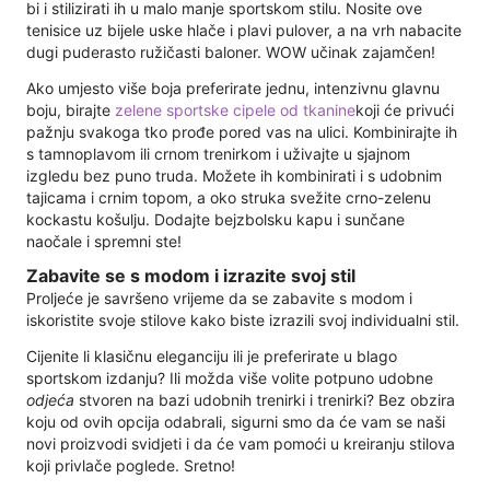
bi i stilizirati ih u malo manje sportskom stilu. Nosite ove
tenisice uz bijele uske hlače i plavi pulover, a na vrh nabacite
dugi puderasto ružičasti baloner. WOW učinak zajamčen!
Ako umjesto više boja preferirate jednu, intenzivnu glavnu
boju, birajte
zelene sportske cipele od tkanine
koji će privući
pažnju svakoga tko prođe pored vas na ulici. Kombinirajte ih
s tamnoplavom ili crnom trenirkom i uživajte u sjajnom
izgledu bez puno truda. Možete ih kombinirati i s udobnim
tajicama i crnim topom, a oko struka svežite crno-zelenu
kockastu košulju. Dodajte bejzbolsku kapu i sunčane
naočale i spremni ste!
Zabavite se s modom i izrazite svoj stil
Proljeće je savršeno vrijeme da se zabavite s modom i
iskoristite svoje stilove kako biste izrazili svoj individualni stil.
Cijenite li klasičnu eleganciju ili je preferirate u blago
sportskom izdanju? Ili možda više volite potpuno udobne
odjeća
stvoren na bazi udobnih trenirki i trenirki? Bez obzira
koju od ovih opcija odabrali, sigurni smo da će vam se naši
novi proizvodi svidjeti i da će vam pomoći u kreiranju stilova
koji privlače poglede. Sretno!