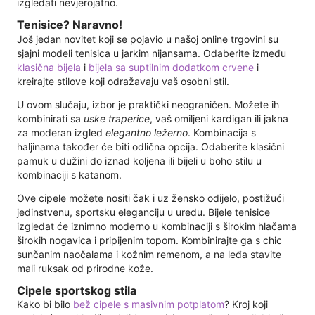
izgledati nevjerojatno.
Tenisice? Naravno!
Još jedan novitet koji se pojavio u našoj online trgovini su
sjajni modeli tenisica u jarkim nijansama. Odaberite između
klasična bijela
i
bijela sa suptilnim dodatkom crvene
i
kreirajte stilove koji odražavaju vaš osobni stil.
U ovom slučaju, izbor je praktički neograničen. Možete ih
kombinirati sa
uske traperice
, vaš omiljeni kardigan ili jakna
za moderan izgled
elegantno ležerno
. Kombinacija s
haljinama također će biti odlična opcija. Odaberite klasični
pamuk u dužini do iznad koljena ili bijeli u boho stilu u
kombinaciji s katanom.
Ove cipele možete nositi čak i uz žensko odijelo, postižući
jedinstvenu, sportsku eleganciju u uredu. Bijele tenisice
izgledat će iznimno moderno u kombinaciji s širokim hlačama
širokih nogavica i pripijenim topom. Kombinirajte ga s chic
sunčanim naočalama i kožnim remenom, a na leđa stavite
mali ruksak od prirodne kože.
Cipele sportskog stila
Kako bi bilo
bež cipele s masivnim potplatom
? Kroj koji