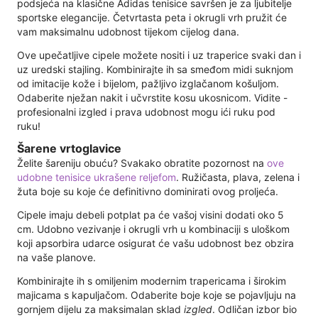
podsjeća na klasične Adidas tenisice savršen je za ljubitelje
sportske elegancije. Četvrtasta peta i okrugli vrh pružit će
vam maksimalnu udobnost tijekom cijelog dana.
Ove upečatljive cipele možete nositi i uz traperice svaki dan i
uz uredski stajling. Kombinirajte ih sa smeđom midi suknjom
od imitacije kože i bijelom, pažljivo izglačanom košuljom.
Odaberite nježan nakit i učvrstite kosu ukosnicom. Vidite -
profesionalni izgled i prava udobnost mogu ići ruku pod
ruku!
Šarene vrtoglavice
Želite šareniju obuću? Svakako obratite pozornost na
ove
udobne tenisice ukrašene reljefom
. Ružičasta, plava, zelena i
žuta boje su koje će definitivno dominirati ovog proljeća.
Cipele imaju debeli potplat pa će vašoj visini dodati oko 5
cm. Udobno vezivanje i okrugli vrh u kombinaciji s uloškom
koji apsorbira udarce osigurat će vašu udobnost bez obzira
na vaše planove.
Kombinirajte ih s omiljenim modernim trapericama i širokim
majicama s kapuljačom. Odaberite boje koje se pojavljuju na
gornjem dijelu za maksimalan sklad
izgled
. Odličan izbor bio