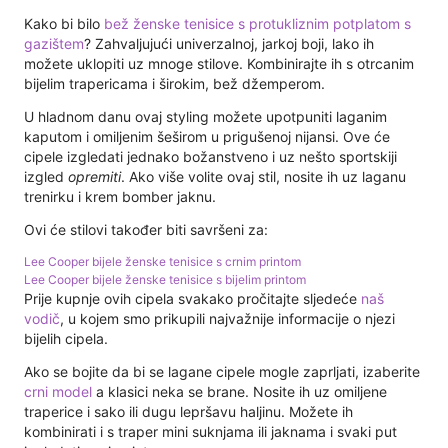
Kako bi bilo
bež ženske tenisice s protukliznim potplatom s
gazištem
? Zahvaljujući univerzalnoj, jarkoj boji, lako ih
možete uklopiti uz mnoge stilove. Kombinirajte ih s otrcanim
bijelim trapericama i širokim, bež džemperom.
U hladnom danu ovaj styling možete upotpuniti laganim
kaputom i omiljenim šeširom u prigušenoj nijansi. Ove će
cipele izgledati jednako božanstveno i uz nešto sportskiji
izgled
opremiti
. Ako više volite ovaj stil, nosite ih uz laganu
trenirku i krem ​​bomber jaknu.
Ovi će stilovi također biti savršeni za:
Lee Cooper bijele ženske tenisice s crnim printom
Lee Cooper bijele ženske tenisice s bijelim printom
Prije kupnje ovih cipela svakako pročitajte sljedeće
naš
vodič
, u kojem smo prikupili najvažnije informacije o njezi
bijelih cipela.
Ako se bojite da bi se lagane cipele mogle zaprljati, izaberite
crni model
a klasici neka se brane. Nosite ih uz omiljene
traperice i sako ili dugu lepršavu haljinu. Možete ih
kombinirati i s traper mini suknjama ili jaknama i svaki put