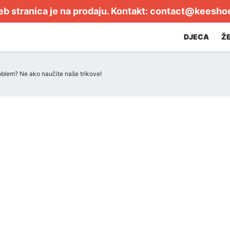
b stranica je na prodaju. Kontakt:
contact@keesho
DJECA
Ž
roblem? Ne ako naučite naše trikove!