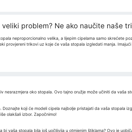
, veliki problem? Ne ako naučite naše tr
opala neproporcionalno velika, a lijepim cipelama samo skrećete poz
ki provjereni trikovi uz koje će vaša stopala izgledati manja. Imajuć
iv nesrazmjera oko stopala. Ovo tajno oružje može učiniti da vaša st
. Doznajte koji će modeli cipela najbolje pristajati da vaša stopala 
še olakšali izbor. Započnimo!
a bi vaša stopala bila još uočljivija u otmjenim štiklama? Ovo je uobi