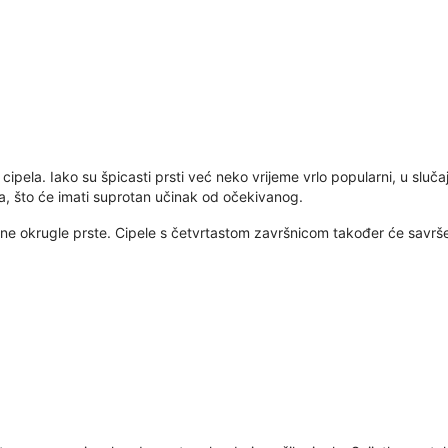
pela. Iako su špicasti prsti već neko vrijeme vrlo popularni, u sluča
a, što će imati suprotan učinak od očekivanog.
 okrugle prste. Cipele s četvrtastom završnicom također će savršeno fu