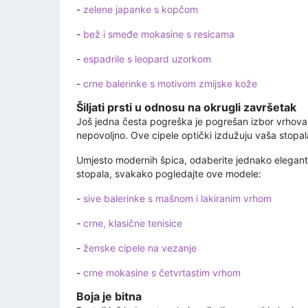
-
zelene japanke s kopčom
-
bež i smeđe mokasine s resicama
-
espadrile s leopard uzorkom
-
crne balerinke s motivom zmijske kože
Šiljati prsti u odnosu na okrugli završetak
Još jedna česta pogreška je pogrešan izbor vrhova ci
nepovoljno. Ove cipele optički izdužuju vaša stopal
Umjesto modernih špica, odaberite jednako elegantne
stopala, svakako pogledajte ove modele:
-
sive balerinke s mašnom i lakiranim vrhom
-
crne, klasične tenisice
-
ženske cipele na vezanje
-
crne mokasine s četvrtastim vrhom
Boja je bitna