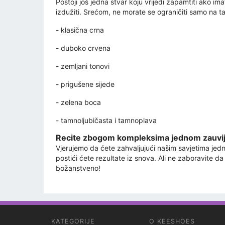
Postoji još jedna stvar koju vrijedi zapamtiti ako im
izdužiti. Srećom, ne morate se ograničiti samo na t
- klasična crna
- duboko crvena
- zemljani tonovi
- prigušene sijede
- zelena boca
- tamnoljubičasta i tamnoplava
Recite zbogom kompleksima jednom zauvi
Vjerujemo da ćete zahvaljujući našim savjetima jedno
postići ćete rezultate iz snova. Ali ne zaboravite 
božanstveno!
KATEGORIJE
O KEESHOES