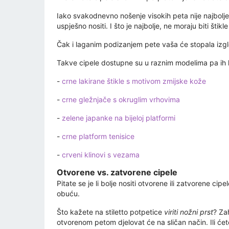
Iako svakodnevno nošenje visokih peta nije najbolje
uspješno nositi. I što je najbolje, ne moraju biti šti
Čak i laganim podizanjem pete vaša će stopala izgle
Takve cipele dostupne su u raznim modelima pa ih l
-
crne lakirane štikle s motivom zmijske kože
-
crne gležnjače s okruglim vrhovima
-
zelene japanke na bijeloj platformi
-
crne platform tenisice
-
crveni klinovi s vezama
Otvorene vs. zatvorene cipele
Pitate se je li bolje nositi otvorene ili zatvorene ci
obuću.
Što kažete na stiletto potpetice
viriti nožni prst
? Za
otvorenom petom djelovat će na sličan način. Ili ć