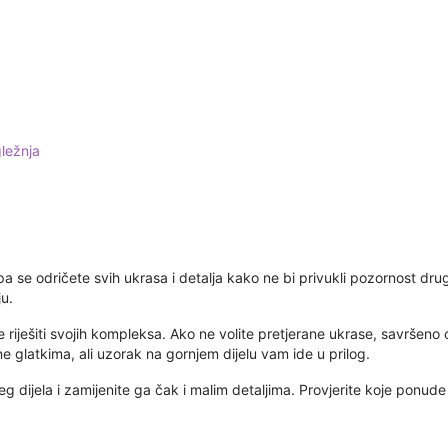
ležnja
pa se odričete svih ukrasa i detalja kako ne bi privukli pozornost drug
ju.
riješiti svojih kompleksa. Ako ne volite pretjerane ukrase, savršeno će
ne glatkima, ali uzorak na gornjem dijelu vam ide u prilog.
 dijela i zamijenite ga čak i malim detaljima. Provjerite koje ponude 