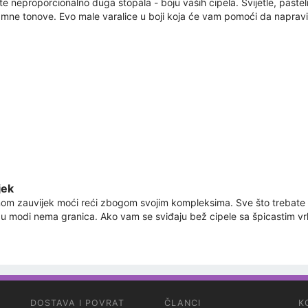
ate neproporcionalno duga stopala - boju vaših cipela. Svijetle, paste
amne tonove. Evo male varalice u boji koja će vam pomoći da napravite
jek
m zauvijek moći reći zbogom svojim kompleksima. Sve što trebate učini
da u modi nema granica. Ako vam se sviđaju bež cipele sa špicastim vr
DOSTAVA I POVRAT
ČLANCI
K