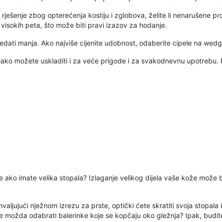
 rješenje zbog opterećenja kostiju i zglobova, želite li nenarušene 
kle visokih peta, što može biti pravi izazov za hodanje.
dati manja. Ako najviše cijenite udobnost, odaberite cipele na wedge
ako možete uskladiti i za veće prigode i za svakodnevnu upotrebu. P
pele ako imate velika stopala? Izlaganje velikog dijela vaše kože može b
hvaljujući nježnom izrezu za prste, optički ćete skratiti svoja stopala 
ete možda odabrati balerinke koje se kopčaju oko gležnja? Ipak, bud