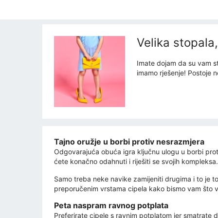
Velika stopala
Imate dojam da su vam st
imamo rješenje! Postoje ne
Tajno oružje u borbi protiv nesrazmjera
Odgovarajuća obuća igra ključnu ulogu u borbi prot
ćete konačno odahnuti i riješiti se svojih kompleksa.
Samo treba neke navike zamijeniti drugima i to je to
preporučenim vrstama cipela kako bismo vam što vi
Peta naspram ravnog potplata
Preferirate cipele s ravnim potplatom jer smatrate d