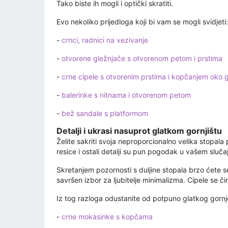
Tako biste ih mogli i optički skratiti.
Evo nekoliko prijedloga koji bi vam se mogli svidjeti:
-
crnci, radnici na vezivanje
-
otvorene gležnjače s otvorenom petom i prstima
-
crne cipele s otvorenim prstima i kopčanjem oko g
-
balerinke s nitnama i otvorenom petom
-
bež sandale s platformom
Detalji i ukrasi nasuprot glatkom gornjištu
Želite sakriti svoja neproporcionalno velika stopala 
resice i ostali detalji su pun pogodak u vašem sluča
Skretanjem pozornosti s duljine stopala brzo ćete se 
savršen izbor za ljubitelje minimalizma. Cipele se či
Iz tog razloga odustanite od potpuno glatkog gornjeg
-
crne mokasinke s kopčama