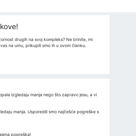
ikove!
ornost drugih na svoj kompleks? Ne brinite, mi
i vas na umu, prikupili smo ih u ovom članku.
opala izgledaju manja nego što zapravo jesu, a vi
izgledaju manja. Usporedili smo najčešće pogreške s
čajena pogreška!