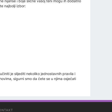
lne nijanse i boje slične vašoj teni mogu ih dodatno
 najbolji izbor:
ti je slijediti nekoliko jednostavnih pravila i
hovima, sigurni smo da ćete se u njima osjećati
ONTAKT