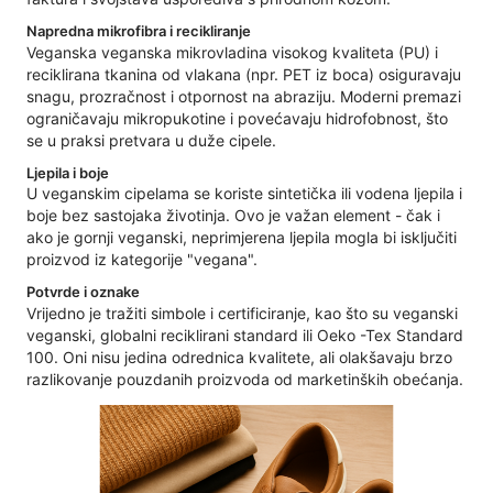
Napredna mikrofibra i recikliranje
Veganska veganska mikrovladina visokog kvaliteta (PU) i
reciklirana tkanina od vlakana (npr. PET iz boca) osiguravaju
snagu, prozračnost i otpornost na abraziju. Moderni premazi
ograničavaju mikropukotine i povećavaju hidrofobnost, što
se u praksi pretvara u duže cipele.
Ljepila i boje
U veganskim cipelama se koriste sintetička ili vodena ljepila i
boje bez sastojaka životinja. Ovo je važan element - čak i
ako je gornji veganski, neprimjerena ljepila mogla bi isključiti
proizvod iz kategorije "vegana".
Potvrde i oznake
Vrijedno je tražiti simbole i certificiranje, kao što su veganski
veganski, globalni reciklirani standard ili Oeko -Tex Standard
100. Oni nisu jedina odrednica kvalitete, ali olakšavaju brzo
razlikovanje pouzdanih proizvoda od marketinških obećanja.