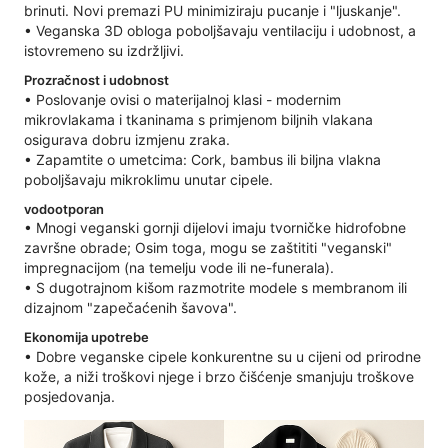
brinuti. Novi premazi PU minimiziraju pucanje i "ljuskanje".
• Veganska 3D obloga poboljšavaju ventilaciju i udobnost, a
istovremeno su izdržljivi.
Prozračnost i udobnost
• Poslovanje ovisi o materijalnoj klasi - modernim
mikrovlakama i tkaninama s primjenom biljnih vlakana
osigurava dobru izmjenu zraka.
• Zapamtite o umetcima: Cork, bambus ili biljna vlakna
poboljšavaju mikroklimu unutar cipele.
vodootporan
• Mnogi veganski gornji dijelovi imaju tvorničke hidrofobne
završne obrade; Osim toga, mogu se zaštititi "veganski"
impregnacijom (na temelju vode ili ne-funerala).
• S dugotrajnom kišom razmotrite modele s membranom ili
dizajnom "zapečaćenih šavova".
Ekonomija upotrebe
• Dobre veganske cipele konkurentne su u cijeni od prirodne
kože, a niži troškovi njege i brzo čišćenje smanjuju troškove
posjedovanja.