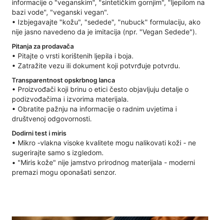
informacije o "veganskim", "sintetičkim gornjim", "ljepilom na
bazi vode", "veganski vegan".
• Izbjegavajte "kožu", "sedede", "nubuck" formulaciju, ako
nije jasno navedeno da je imitacija (npr. "Vegan Sedede").
Pitanja za prodavača
• Pitajte o vrsti korištenih ljepila i boja.
• Zatražite vezu ili dokument koji potvrđuje potvrdu.
Transparentnost opskrbnog lanca
• Proizvođači koji brinu o etici često objavljuju detalje o
podizvođačima i izvorima materijala.
• Obratite pažnju na informacije o radnim uvjetima i
društvenoj odgovornosti.
Dodirni test i miris
• Mikro -vlakna visoke kvalitete mogu nalikovati koži - ne
sugerirajte samo s izgledom.
• "Miris kože" nije jamstvo prirodnog materijala - moderni
premazi mogu oponašati senzor.