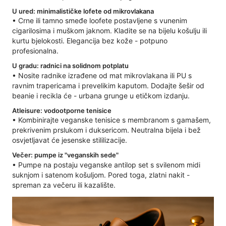
U ured: minimalističke lofete od mikrovlakana
• Crne ili tamno smeđe loofete postavljene s vunenim
cigarilosima i muškom jaknom. Kladite se na bijelu košulju ili
kurtu bjelokosti. Elegancija bez kože - potpuno
profesionalna.
U gradu: radnici na solidnom potplatu
• Nosite radnike izrađene od mat mikrovlakana ili PU s
ravnim trapericama i prevelikim kaputom. Dodajte šešir od
beanie i recikla će - urbana grunge u etičkom izdanju.
Atleisure: vodootporne tenisice
• Kombinirajte veganske tenisice s membranom s gamašem,
prekrivenim prslukom i duksericom. Neutralna bijela i bež
osvjetljavat će jesenske stililizacije.
Večer: pumpe iz "veganskih sede"
• Pumpe na postaju veganske antilop set s svilenom midi
suknjom i satenom košuljom. Pored toga, zlatni nakit -
spreman za večeru ili kazalište.