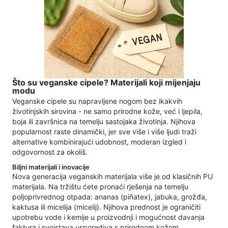
Što su veganske cipele? Materijali koji mijenjaju
modu
Veganske cipele su napravljene nogom bez ikakvih
životinjskih sirovina - ne samo prirodne kože, već i ljepila,
boja ili završnica na temelju sastojaka životinja. Njihova
popularnost raste dinamički, jer sve više i više ljudi traži
alternative kombinirajući udobnost, moderan izgled i
odgovornost za okoliš.
Biljni materijali i inovacije
Nova generacija veganskih materijala više je od klasičnih PU
materijala. Na tržištu ćete pronaći rješenja na temelju
poljoprivrednog otpada: ananas (piñatex), jabuka, grožđa,
kaktusa ili micelija (micelij). Njihova prednost je ograničiti
upotrebu vode i kemije u proizvodnji i mogućnost davanja
faktura i svojstava usporediva s prirodnom kožom.