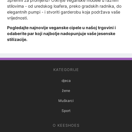
Spremni za promjenu? Otkrijte veganske modele u raznim
stilovima - od uredskog loafera, preko gradskih radnika, do
elegantnih pumpi - i stvoriti garderobu koja podržava vaše
vrijednosti.
Pogledajte najnovije veganske cipele u našoj trgovini i
odaberite par koji najbolje nadopunjuje vaše jesenske
stilizacije.
KATEGORIJE
djeca
žene
Muškarci
Sport
O KEESHOES