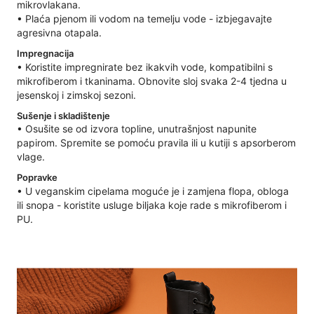
mikrovlakana.
• Plaća pjenom ili vodom na temelju vode - izbjegavajte
agresivna otapala.
Impregnacija
• Koristite impregnirate bez ikakvih vode, kompatibilni s
mikrofiberom i tkaninama. Obnovite sloj svaka 2-4 tjedna u
jesenskoj i zimskoj sezoni.
Sušenje i skladištenje
• Osušite se od izvora topline, unutrašnjost napunite
papirom. Spremite se pomoću pravila ili u kutiji s apsorberom
vlage.
Popravke
• U veganskim cipelama moguće je i zamjena flopa, obloga
ili snopa - koristite usluge biljaka koje rade s mikrofiberom i
PU.