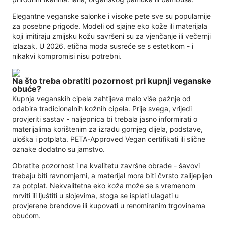
Elegantne veganske salonke i visoke pete sve su popularnije
za posebne prigode. Modeli od sjajne eko kože ili materijala
koji imitiraju zmijsku kožu savršeni su za vjenčanje ili večernji
izlazak. U 2026. etična moda susreće se s estetikom - i
nikakvi kompromisi nisu potrebni.
Na što treba obratiti pozornost pri kupnji veganske
obuće?
Kupnja veganskih cipela zahtijeva malo više pažnje od
odabira tradicionalnih kožnih cipela. Prije svega, vrijedi
provjeriti sastav - naljepnica bi trebala jasno informirati o
materijalima korištenim za izradu gornjeg dijela, podstave,
uloška i potplata. PETA-Approved Vegan certifikati ili slične
oznake dodatno su jamstvo.
Obratite pozornost i na kvalitetu završne obrade - šavovi
trebaju biti ravnomjerni, a materijal mora biti čvrsto zalijepljen
za potplat. Nekvalitetna eko koža može se s vremenom
mrviti ili ljuštiti u slojevima, stoga se isplati ulagati u
provjerene brendove ili kupovati u renomiranim trgovinama
obućom.