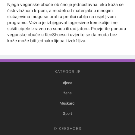
Njega veganske obuće obično je jednostavna: eko koža se
čisti vlažnom krpom, a modeli od materijala u mnogim
slučajevima mogu se prati u perilici rublja na osjetljivom
programu. Važno je izbjegavati agresivne kemikalije i ne
sušiti cipele izravno na suncu ili radijatoru. Provjerite ponudu
veganske obuće u KeeShoesu i uvjerite se da moda bez
kože može biti jednako lijepa i izdržljiva.
KATEGORIJE
djeca
žene
Muškarci
Sport
O KEESHOES