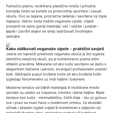
Pamučno platno, reciklirana plastična mreža i prirodna
konoplja često se koriste za proizvodnju sportske i casual
obuće. Ovo su lagana, prozračna rješenja i savršena za tople
mjesece. Važno: kada tražite veganske cipele, vrijedi
provjeriti ne samo gornji materijal, već i uložak i potplat -
ljepila i završni slojevi ne smiju sadržavati životinjske
sastojke.
Kako oblikovati veganske cipele - praktični savjeti
Jedna od najvećih prednosti veganske obuće je što izgleda
identično klasičnoj obući, pa je kombiniramo prema istim
stilskim pravilima. Mokasine od eko kože savršeno se slažu s
elegantnim hlačama i jaknom, stvarajući profesionalni uredski
look. Gležnjače poput brušene kože od eko brušene kože
izgledaju fenomenalno uz midi haljine i balonere.
Moderne tenisice od biljnih materijala ili reciklirane mreže
savršen su odabir uz traperice, trenirke i ljetne haljine. Bijele
tenisice bez kože - minimalističke, čistih linija - idu uz gotovo
sve i pravi su must-have u modernom ormaru. Za ekološki
učinak i skladan izgled vrijedi ih kombinirati s odjećom od
prirodnih tkanina: lana, organskog pamuka ili bambusa.