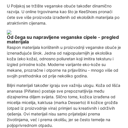
U Poljskoj se tržište veganske obuće također dinamično
razvija. U online trgovinama kao što je KeeShoes pronaći
ćete sve više proizvoda izrađenih od ekoloških materijala po
atraktivnim cijenama.
Od čega su napravljene veganske cipele - pregled
materijala
Raspon materijala korištenih u proizvodnji veganske obuće je
iznenađujuće širok. Jedna od najpopularnijih je ekološka
koža (eko koža), odnosno poliuretan koji imitira teksturu i
izgled prirodne kože. Moderne varijante eko-kože su
mekane, prozračne i otporne na prljavštinu - mnogo više od
svojih prethodnika od prije nekoliko godina.
Biljni materijali također igraju sve važniju ulogu. Koža od lišća
ananasa (Piñatex) postaje sve prepoznatljivija među
dizajnerima diljem svijeta. Slično tome, kožica izrađena od
micelija micelija, kaktusa (marka Desserto) ili kožice grožđa
(otpad iz proizvodnje vina) primjeri su kreativnih i održivih
rješenja. Ovi materijali nisu samo prijateljski prema
životinjama, već i prema okolišu, jer se često temelje na
poljoprivrednom otpadu.