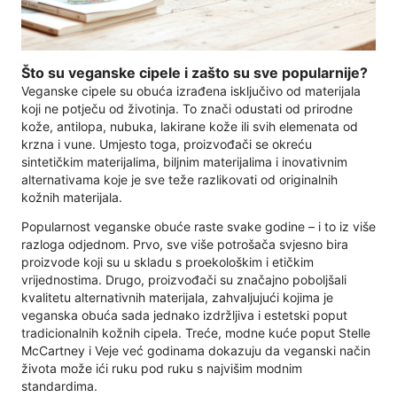
Što su veganske cipele i zašto su sve popularnije?
Veganske cipele su obuća izrađena isključivo od materijala
koji ne potječu od životinja. To znači odustati od prirodne
kože, antilopa, nubuka, lakirane kože ili svih elemenata od
krzna i vune. Umjesto toga, proizvođači se okreću
sintetičkim materijalima, biljnim materijalima i inovativnim
alternativama koje je sve teže razlikovati od originalnih
kožnih materijala.
Popularnost veganske obuće raste svake godine – i to iz više
razloga odjednom. Prvo, sve više potrošača svjesno bira
proizvode koji su u skladu s proekološkim i etičkim
vrijednostima. Drugo, proizvođači su značajno poboljšali
kvalitetu alternativnih materijala, zahvaljujući kojima je
veganska obuća sada jednako izdržljiva i estetski poput
tradicionalnih kožnih cipela. Treće, modne kuće poput Stelle
McCartney i Veje već godinama dokazuju da veganski način
života može ići ruku pod ruku s najvišim modnim
standardima.