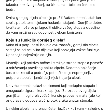
također pokriva gležanj, au čizmama - tele, pa čak i dio
bedra.
Svrha gornjeg dijela cipele je pružiti Vašem stopalu stabilan
spoj s potplatom i tijekom hodanja i stajanja. Gornjište dobre
kvalitete može se prilagoditi obliku vašeg stopala dovoljno
da vam pruži pravu udobnost tijekom korištenja.
Koje su funkcije gornjeg dijela?
Kako bi u potpunosti ispunio ovu zadaću, gornji dio cipele
sastoji se od nekoliko dijelova koji obavljaju važne funkcije.
Upoznajte najvažnije od njih.
Materijal koji pokriva bočne i stražnje strane stopala pomaže
u održavanju pravilnog oblika cipele. Dodatno pojačanje
često se koristi u području pete, što daje neprocjenjivu
potporu stopalu i jamči dulji vijek trajanja cipela.
Na vrhu stopala nalazi se element koji podupire stopalo i
omogućuje siguran korak naprijed. Za izradu ovog dijela
gornjišta mnogi proizvođači koriste propusne materijale koji
osiguravaju odgovarajući protok zraka unutar stopala.
U nekim cipelama pronaći ćete i jezičak koji vam – zajedno s