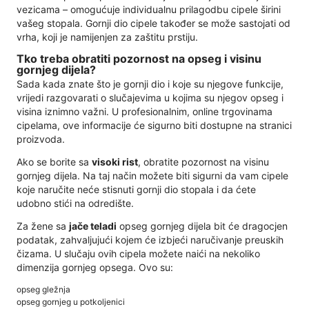
vezicama – omogućuje individualnu prilagodbu cipele širini
vašeg stopala. Gornji dio cipele također se može sastojati od
vrha, koji je namijenjen za zaštitu prstiju.
Tko treba obratiti pozornost na opseg i visinu
gornjeg dijela?
Sada kada znate što je gornji dio i koje su njegove funkcije,
vrijedi razgovarati o slučajevima u kojima su njegov opseg i
visina iznimno važni. U profesionalnim, online trgovinama
cipelama, ove informacije će sigurno biti dostupne na stranici
proizvoda.
Ako se borite sa
visoki rist
, obratite pozornost na visinu
gornjeg dijela. Na taj način možete biti sigurni da vam cipele
koje naručite neće stisnuti gornji dio stopala i da ćete
udobno stići na odredište.
Za žene sa
jače teladi
opseg gornjeg dijela bit će dragocjen
podatak, zahvaljujući kojem će izbjeći naručivanje preuskih
čizama. U slučaju ovih cipela možete naići na nekoliko
dimenzija gornjeg opsega. Ovo su:
opseg gležnja
opseg gornjeg u potkoljenici