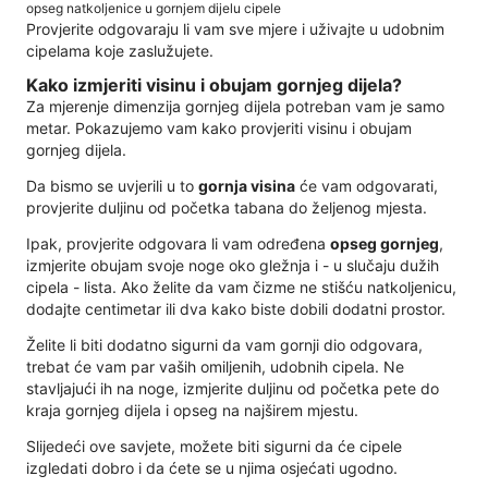
opseg natkoljenice u gornjem dijelu cipele
Provjerite odgovaraju li vam sve mjere i uživajte u udobnim
cipelama koje zaslužujete.
Kako izmjeriti visinu i obujam gornjeg dijela?
Za mjerenje dimenzija gornjeg dijela potreban vam je samo
metar. Pokazujemo vam kako provjeriti visinu i obujam
gornjeg dijela.
Da bismo se uvjerili u to
gornja visina
će vam odgovarati,
provjerite duljinu od početka tabana do željenog mjesta.
Ipak, provjerite odgovara li vam određena
opseg gornjeg
,
izmjerite obujam svoje noge oko gležnja i - u slučaju dužih
cipela - lista. Ako želite da vam čizme ne stišću natkoljenicu,
dodajte centimetar ili dva kako biste dobili dodatni prostor.
Želite li biti dodatno sigurni da vam gornji dio odgovara,
trebat će vam par vaših omiljenih, udobnih cipela. Ne
stavljajući ih na noge, izmjerite duljinu od početka pete do
kraja gornjeg dijela i opseg na najširem mjestu.
Slijedeći ove savjete, možete biti sigurni da će cipele
izgledati dobro i da ćete se u njima osjećati ugodno.