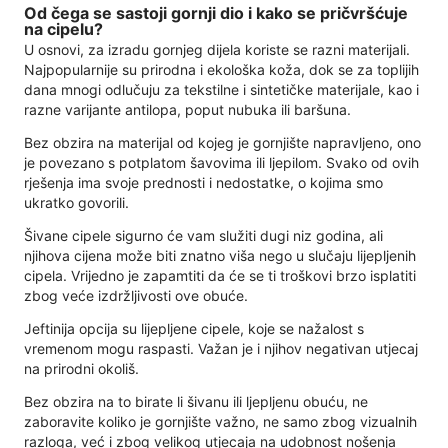
Od čega se sastoji gornji dio i kako se pričvršćuje
na cipelu?
U osnovi, za izradu gornjeg dijela koriste se razni materijali.
Najpopularnije su prirodna i ekološka koža, dok se za toplijih
dana mnogi odlučuju za tekstilne i sintetičke materijale, kao i
razne varijante antilopa, poput nubuka ili baršuna.
Bez obzira na materijal od kojeg je gornjište napravljeno, ono
je povezano s potplatom šavovima ili ljepilom. Svako od ovih
rješenja ima svoje prednosti i nedostatke, o kojima smo
ukratko govorili.
Šivane cipele sigurno će vam služiti dugi niz godina, ali
njihova cijena može biti znatno viša nego u slučaju lijepljenih
cipela. Vrijedno je zapamtiti da će se ti troškovi brzo isplatiti
zbog veće izdržljivosti ove obuće.
Jeftinija opcija su lijepljene cipele, koje se nažalost s
vremenom mogu raspasti. Važan je i njihov negativan utjecaj
na prirodni okoliš.
Bez obzira na to birate li šivanu ili ljepljenu obuću, ne
zaboravite koliko je gornjište važno, ne samo zbog vizualnih
razloga, već i zbog velikog utjecaja na udobnost nošenja