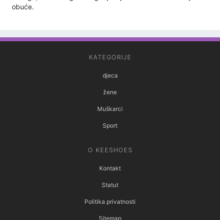
obuće.
KATEGORIJE
djeca
žene
Muškarci
Sport
O KEESHOES
Kontakt
Statut
Politika privatnosti
Sitemap