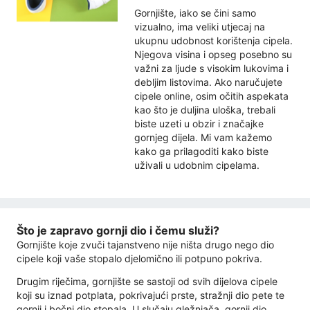
Gornjište, iako se čini samo
vizualno, ima veliki utjecaj na
ukupnu udobnost korištenja cipela.
Njegova visina i opseg posebno su
važni za ljude s visokim lukovima i
debljim listovima. Ako naručujete
cipele online, osim očitih aspekata
kao što je duljina uloška, ​​trebali
biste uzeti u obzir i značajke
gornjeg dijela. Mi vam kažemo
kako ga prilagoditi kako biste
uživali u udobnim cipelama.
Što je zapravo gornji dio i čemu služi?
Gornjište koje zvuči tajanstveno nije ništa drugo nego dio
cipele koji vaše stopalo djelomično ili potpuno pokriva.
Drugim riječima, gornjište se sastoji od svih dijelova cipele
koji su iznad potplata, pokrivajući prste, stražnji dio pete te
gornji i bočni dio stopala. U slučaju gležnjača, gornji dio