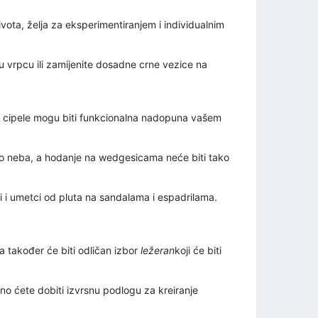
ivota, želja za eksperimentiranjem i individualnim
stu vrpcu ili zamijenite dosadne crne vezice na
ične cipele mogu biti funkcionalna nadopuna vašem
 do neba, a hodanje na wedgesicama neće biti tako
li i umetci od pluta na sandalama i espadrilama.
a također će biti odličan izbor
ležeran
koji će biti
eno ćete dobiti izvrsnu podlogu za kreiranje