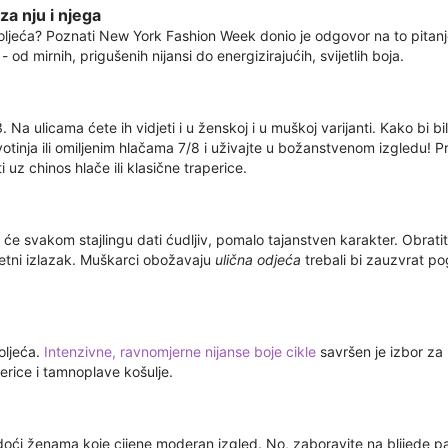
za nju i njega
proljeća? Poznati New York Fashion Week donio je odgovor na to pitanj
od mirnih, prigušenih nijansi do energizirajućih, svijetlih boja.
Na ulicama ćete ih vidjeti i u ženskoj i u muškoj varijanti. Kako bi bi
votinja ili omiljenim hlačama 7/8 i uživajte u božanstvenom izgledu!
ti uz chinos hlače ili klasične traperice.
je će svakom stajlingu dati ćudljiv, pomalo tajanstven karakter. Obra
ljetni izlazak. Muškarci obožavaju
ulična odjeća
trebali bi zauzvrat po
oljeća.
Intenzivne, ravnomjerne nijanse boje cikle
savršen je izbor za 
perice i tamnoplave košulje.
i ženama koje cijene moderan izgled. No, zaboravite na blijede past