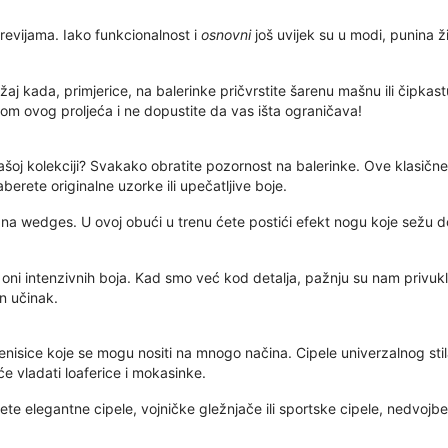
 revijama. Iako funkcionalnost i
osnovni
još uvijek su u modi, punina ž
ažaj kada, primjerice, na balerinke pričvrstite šarenu mašnu ili čipka
m ovog proljeća i ne dopustite da vas išta ograničava!
 u vašoj kolekciji? Svakako obratite pozornost na balerinke. Ove klas
aberete originalne uzorke ili upečatljive boje.
la na wedges. U ovoj obući u trenu ćete postići efekt nogu koje sežu
je oni intenzivnih boja. Kad smo već kod detalja, pažnju su nam privuk
en učinak.
nisice koje se mogu nositi na mnogo načina. Cipele univerzalnog stil
 će vladati loaferice i mokasinke.
rete elegantne cipele, vojničke gležnjače ili sportske cipele, nedvojb