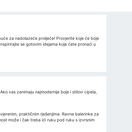
uće za nadolazeće proljeće! Provjerite koje će boje
u. Inspirirajte se gotovim idejama koje ćete pronaći u
Ako vas zanimaju najmodernije boje i stilovi cipela,
jerenim, praktičnim rješenjima. Ravne balerinke za
ost može i čak treba ići ruku pod ruku s izvrsnim