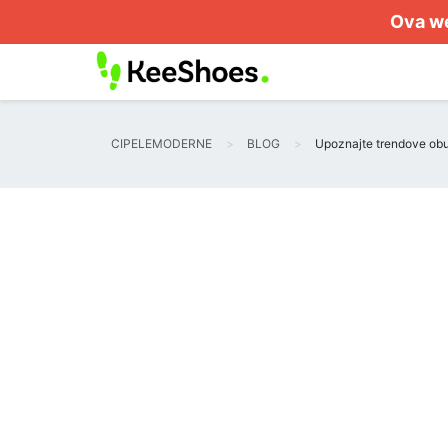
Ova we
CIPELEMODERNE
BLOG
Upoznajte trendove obu