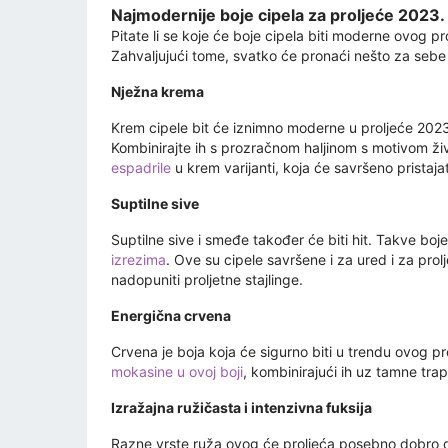
Najmodernije boje cipela za proljeće 2023. 
Pitate li se koje će boje cipela biti moderne ovog 
Zahvaljujući tome, svatko će pronaći nešto za sebe - 
Nježna krema
Krem cipele bit će iznimno moderne u proljeće 2023. 
Kombinirajte ih s prozračnom haljinom s motivom ži
espadrile
u krem ​​varijanti, koja će savršeno pristaja
Suptilne sive
Suptilne sive i smeđe također će biti hit. Takve bo
izrezima
. Ove su cipele savršene i za ured i za pro
nadopuniti proljetne stajlinge.
Energična crvena
Crvena je boja koja će sigurno biti u trendu ovog pr
mokasine u ovoj boji
, kombinirajući ih uz tamne tra
Izražajna ružičasta i intenzivna fuksija
Razne vrste ruža ovog će proljeća posebno dobro doć