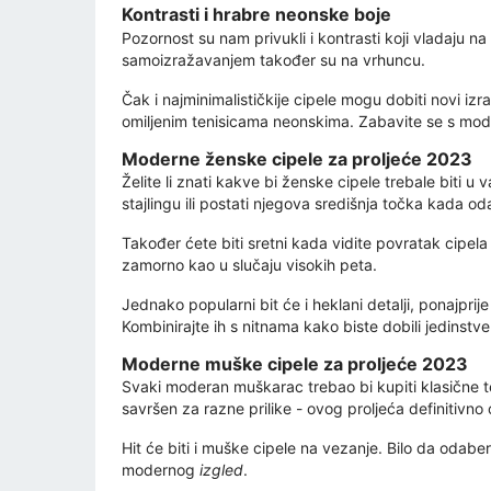
Kontrasti i hrabre neonske boje
Pozornost su nam privukli i kontrasti koji vladaju na
samoizražavanjem također su na vrhuncu.
Čak i najminimalističkije cipele mogu dobiti novi izr
omiljenim tenisicama neonskima. Zabavite se s modo
Moderne ženske cipele za proljeće 2023
Želite li znati kakve bi ženske cipele trebale biti
stajlingu ili postati njegova središnja točka kada od
Također ćete biti sretni kada vidite povratak cipe
zamorno kao u slučaju visokih peta.
Jednako popularni bit će i heklani detalji, ponajpri
Kombinirajte ih s nitnama kako biste dobili jedinstv
Moderne muške cipele za proljeće 2023
Svaki moderan muškarac trebao bi kupiti klasične te
savršen za razne prilike - ovog proljeća definitivno
Hit će biti i muške cipele na vezanje. Bilo da odabe
modernog
izgled
.