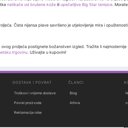
atke
natikače od brušene kože
ili
upečatljive Big Star tenisice
. Morate
jeća. Čista nijansa plave savršeno je utjelovljenje mira i opuštenosti
 ovog proljeća postignete božanstven izgled. Tražite li najmodernij
netsku trgovinu
. Uživajte u kupovini!
DOSTAVA I POVRAT
ČLANCI
K
Troškovi i vrijeme dostave
Blog
N
Povrat proizvoda
Arhiva
c
Reklamacija robe