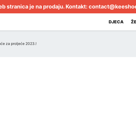
b stranica je na prodaju. Kontakt:
contact@keesho
DJECA
Ž
će za proljeće 2023.!