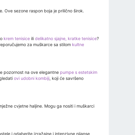
e. Ove sezone raspon boja je prilično širok.
lo
krem tenisice
ili
delikatno sjajne, kratke tenisice
?
 Preporučujemo za muškarce sa stilom
kultne
tite pozornost na ove elegantne
pumpe s estetskim
gledati
ovi udobni kombiji
, koji će savršeno
nježne cvjetne haljine. Mogu ga nositi i muškarci
ele i odaberite izražajne i intenzivne nijanse