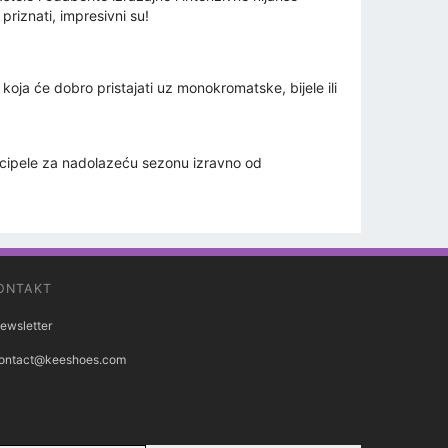
 priznati, impresivni su!
 koja će dobro pristajati uz monokromatske, bijele ili
e cipele za nadolazeću sezonu izravno od
ONTAKT
ewsletter
ontact@keeshoes.com