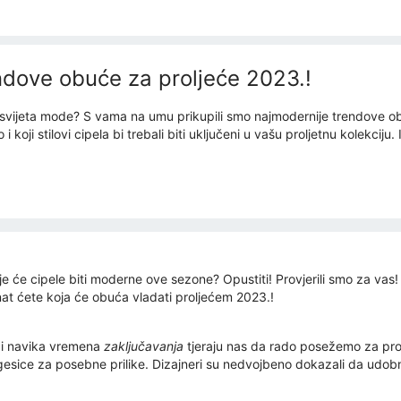
ndove obuće za proljeće 2023.!
z svijeta mode? S vama na umu prikupili smo najmodernije trendove ob
o i koji stilovi cipela bi trebali biti uključeni u vašu proljetnu kolekcij
je će cipele biti moderne ove sezone? Opustiti! Provjerili smo za vas! 
at ćete koja će obuća vladati proljećem 2023.!
aci navika vremena
zaključavanja
tjeraju nas da rado posežemo za prov
gesice za posebne prilike. Dizajneri su nedvojbeno dokazali da udobn