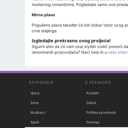
modernog romantizma. Pogledajte samo ove presl
Mirno plavo
Prigušeno plava također će biti dobar izbor ovog prol
crne stajlinge.
Izgledajte prekrasno ovog proljeća!
Sigurni smo da će vam ovaj stylish vodič pomoći da
renomiranih proizvođača? Naći ćete ih u
našu inter
KATEGORIJE
O KEESHOES
djeca
Kontakt
žene
Statut
Muškarci
Politika privatnosti
Sport
Sitemap