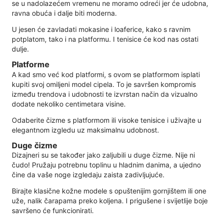
se u nadolazećem vremenu ne moramo odreći jer će udobna,
ravna obuća i dalje biti moderna.
U jesen će zavladati mokasine i loaferice, kako s ravnim
potplatom, tako i na platformu. I tenisice će kod nas ostati
dulje.
Platforme
A kad smo već kod platformi, s ovom se platformom isplati
kupiti svoj omiljeni model cipela. To je savršen kompromis
između trendova i udobnosti te izvrstan način da vizualno
dodate nekoliko centimetara visine.
Odaberite čizme s platformom ili visoke tenisice i uživajte u
elegantnom izgledu uz maksimalnu udobnost.
Duge čizme
Dizajneri su se također jako zaljubili u duge čizme. Nije ni
čudo! Pružaju potrebnu toplinu u hladnim danima, a ujedno
čine da vaše noge izgledaju zaista zadivljujuće.
Birajte klasične kožne modele s opuštenijim gornjištem ili one
uže, nalik čarapama preko koljena. I prigušene i svijetlije boje
savršeno će funkcionirati.