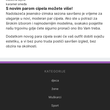
karamel smeđa
S novim parom cipela možete više!
Nadolazeća jesensko-zimska sezona savršeno je vrijeme za
ulaganje u novi, moderan par cipela. Ako ste u potrazi za
širokim izborom i najmodernijim modelima, svakako posjetite
našu trgovinu gdje ćete sigurno pronaći ono što Vam treba.
Dodatkom novog para cipela svaki će vaš outfit dobiti svježu
estetiku, a vi bez puno truda postići savršen izgled, bez
obzira na okolnosti.
KATEGORIJE
djeca
žene
Muškarci
Sport