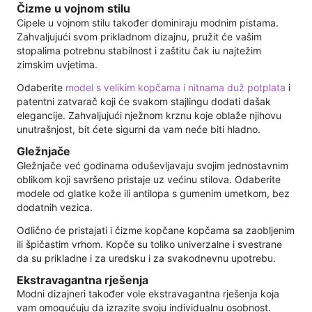
Čizme u vojnom stilu
Cipele u vojnom stilu također dominiraju modnim pistama.
Zahvaljujući svom prikladnom dizajnu, pružit će vašim
stopalima potrebnu stabilnost i zaštitu čak iu najtežim
zimskim uvjetima.
Odaberite
model s velikim kopčama i nitnama duž potplata
i
patentni zatvarač koji će svakom stajlingu dodati dašak
elegancije. Zahvaljujući nježnom krznu koje oblaže njihovu
unutrašnjost, bit ćete sigurni da vam neće biti hladno.
Gležnjače
Gležnjače već godinama oduševljavaju svojim jednostavnim
oblikom koji savršeno pristaje uz većinu stilova. Odaberite
modele od glatke kože ili antilopa s gumenim umetkom, bez
dodatnih vezica.
Odlično će pristajati i čizme kopčane kopčama sa zaobljenim
ili špičastim vrhom. Kopče su toliko univerzalne i svestrane
da su prikladne i za uredsku i za svakodnevnu upotrebu.
Ekstravagantna rješenja
Modni dizajneri također vole ekstravagantna rješenja koja
vam omogućuju da izrazite svoju individualnu osobnost.