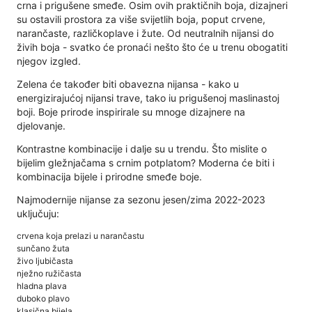
crna i prigušene smeđe. Osim ovih praktičnih boja, dizajneri
su ostavili prostora za više svijetlih boja, poput crvene,
narančaste, različkoplave i žute. Od neutralnih nijansi do
živih boja - svatko će pronaći nešto što će u trenu obogatiti
njegov izgled.
Zelena će također biti obavezna nijansa - kako u
energizirajućoj nijansi trave, tako iu prigušenoj maslinastoj
boji. Boje prirode inspirirale su mnoge dizajnere na
djelovanje.
Kontrastne kombinacije i dalje su u trendu. Što mislite o
bijelim gležnjačama s crnim potplatom? Moderna će biti i
kombinacija bijele i prirodne smeđe boje.
Najmodernije nijanse za sezonu jesen/zima 2022-2023
uključuju:
crvena koja prelazi u narančastu
sunčano žuta
živo ljubičasta
nježno ružičasta
hladna plava
duboko plavo
klasična bijela