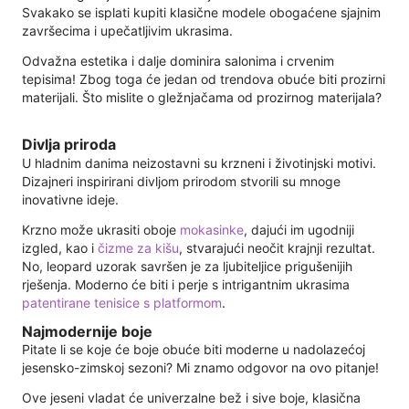
Svakako se isplati kupiti klasične modele obogaćene sjajnim
završecima i upečatljivim ukrasima.
Odvažna estetika i dalje dominira salonima i crvenim
tepisima! Zbog toga će jedan od trendova obuće biti prozirni
materijali. Što mislite o gležnjačama od prozirnog materijala?
Divlja priroda
U hladnim danima neizostavni su krzneni i životinjski motivi.
Dizajneri inspirirani divljom prirodom stvorili su mnoge
inovativne ideje.
Krzno može ukrasiti oboje
mokasinke
, dajući im ugodniji
izgled, kao i
čizme za kišu
, stvarajući neočit krajnji rezultat.
No, leopard uzorak savršen je za ljubiteljice prigušenijih
rješenja. Moderno će biti i perje s intrigantnim ukrasima
patentirane tenisice s platformom
.
Najmodernije boje
Pitate li se koje će boje obuće biti moderne u nadolazećoj
jesensko-zimskoj sezoni? Mi znamo odgovor na ovo pitanje!
Ove jeseni vladat će univerzalne bež i sive boje, klasična