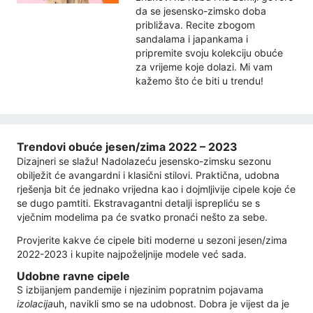
da se jesensko-zimsko doba
približava. Recite zbogom
sandalama i japankama i
pripremite svoju kolekciju obuće
za vrijeme koje dolazi. Mi vam
kažemo što će biti u trendu!
Trendovi obuće jesen/zima 2022 – 2023
Dizajneri se slažu! Nadolazeću jesensko-zimsku sezonu
obilježit će avangardni i klasični stilovi. Praktična, udobna
rješenja bit će jednako vrijedna kao i dojmljivije cipele koje će
se dugo pamtiti. Ekstravagantni detalji isprepliću se s
vječnim modelima pa će svatko pronaći nešto za sebe.
Provjerite kakve će cipele biti moderne u sezoni jesen/zima
2022-2023 i kupite najpoželjnije modele već sada.
Udobne ravne cipele
S izbijanjem pandemije i njezinim popratnim pojavama
izolacija
uh, navikli smo se na udobnost. Dobra je vijest da je