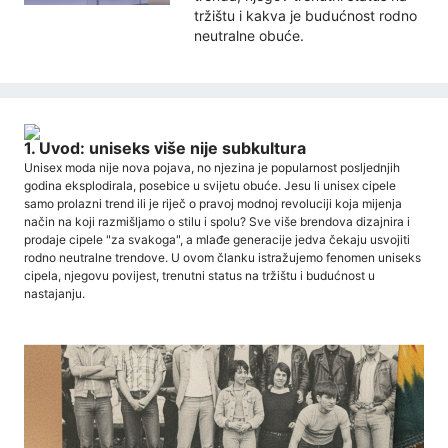
tržištu i kakva je budućnost rodno
neutralne obuće.
1. Uvod: uniseks više nije subkultura
Unisex moda nije nova pojava, no njezina je popularnost posljednjih
godina eksplodirala, posebice u svijetu obuće. Jesu li unisex cipele
samo prolazni trend ili je riječ o pravoj modnoj revoluciji koja mijenja
način na koji razmišljamo o stilu i spolu? Sve više brendova dizajnira i
prodaje cipele "za svakoga", a mlađe generacije jedva čekaju usvojiti
rodno neutralne trendove. U ovom članku istražujemo fenomen uniseks
cipela, njegovu povijest, trenutni status na tržištu i budućnost u
nastajanju.