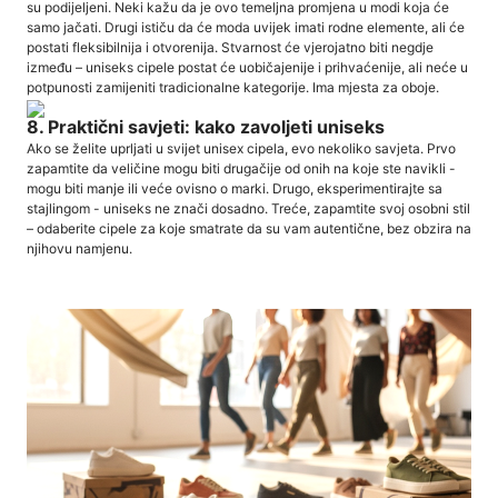
su podijeljeni. Neki kažu da je ovo temeljna promjena u modi koja će
samo jačati. Drugi ističu da će moda uvijek imati rodne elemente, ali će
postati fleksibilnija i otvorenija. Stvarnost će vjerojatno biti negdje
između – uniseks cipele postat će uobičajenije i prihvaćenije, ali neće u
potpunosti zamijeniti tradicionalne kategorije. Ima mjesta za oboje.
8. Praktični savjeti: kako zavoljeti uniseks
Ako se želite uprljati u svijet unisex cipela, evo nekoliko savjeta. Prvo
zapamtite da veličine mogu biti drugačije od onih na koje ste navikli -
mogu biti manje ili veće ovisno o marki. Drugo, eksperimentirajte sa
stajlingom - uniseks ne znači dosadno. Treće, zapamtite svoj osobni stil
– odaberite cipele za koje smatrate da su vam autentične, bez obzira na
njihovu namjenu.