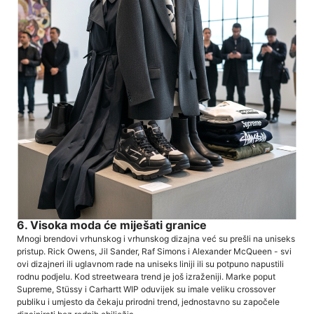
6. Visoka moda će miješati granice
Mnogi brendovi vrhunskog i vrhunskog dizajna već su prešli na uniseks
pristup. Rick Owens, Jil Sander, Raf Simons i Alexander McQueen - svi
ovi dizajneri ili uglavnom rade na uniseks liniji ili su potpuno napustili
rodnu podjelu. Kod streetweara trend je još izraženiji. Marke poput
Supreme, Stüssy i Carhartt WIP oduvijek su imale veliku crossover
publiku i umjesto da čekaju prirodni trend, jednostavno su započele