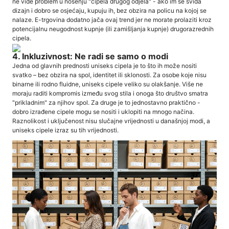
ne vide problem u nošenju "cipela drugog odjela" - ako im se sviđa
dizajn i dobro se osjećaju, kupuju ih, bez obzira na policu na kojoj se
nalaze. E-trgovina dodatno jača ovaj trend jer ne morate prolaziti kroz
potencijalnu neugodnost kupnje (ili zamišljanja kupnje) drugorazrednih
cipela.
4. Inkluzivnost: Ne radi se samo o modi
Jedna od glavnih prednosti uniseks cipela je to što ih može nositi
svatko – bez obzira na spol, identitet ili sklonosti. Za osobe koje nisu
binarne ili rodno fluidne, uniseks cipele veliko su olakšanje. Više ne
moraju raditi kompromis između svog stila i onoga što društvo smatra
"prikladnim" za njihov spol. Za druge je to jednostavno praktično -
dobro izrađene cipele mogu se nositi i uklopiti na mnogo načina.
Raznolikost i uključenost nisu slučajne vrijednosti u današnjoj modi, a
uniseks cipele izraz su tih vrijednosti.