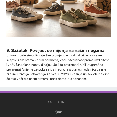
9. Sažetak: Povijest se mijenja na našim nogama
Unisex cipele simboliziraju širu promjenu u modi i društvu - sve veći
skepticizam prema krutim normama, veću otvorenost prema različitosti
i veću funkcionalnost u dizajnu. Je li to privremeni hir ili dugoročna
promjena? Vrijeme će pokazati, ali jedno je sigurno: moda nikada nije
bila inkluzivnija i otvorenija za sve. U 2026. i kasnije unisex obuća činit
će sve veći dio naših ormara i nosit ćemo je s ponosom.
KATEGORIJE
djeca