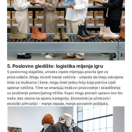
5. Poslovno gledište: logistika mijenja igru
S poslovnog stajališta, uniseks cipele mijenjaju pravila igre za
proizvođače. Mogu stvoriti manje veličina - umjesto da imaju odvojene
linije za muškarce i žene, mogu imati jednu liniju koja pokriva cijeli
spektar veličina. Time se smanjuju troškovi proizvodnje i skladištenja
uz proširenje potencijalnog tržišta. Kupci mogu pronaći upravo ono što
traže, bez obzira na spolnu kategoriju. Ekonomski je učinkovit i
ekološki prihvatljiv - manje otpada, manje povratnih pošiljaka.