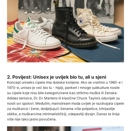
2. Povijest: Unisex je uvijek bio tu, ali u sjeni
Koncept uniseks cipela ima duboke korijene. Ako se vratimo u 1960-e i
1970-e, unisex je već bio tu - hipiji, pankeri i mnoge subkulture nosile
su cipele koje nisu bile kategorizirane kao striktno muške ili ženske.
Adidas tenisice, Dr. Dr. Martens ili klasične Chuck Taylors oduvijek su
nosili svi spolovi. Međutim, mainstream moda uvijek je razdvajala cipele
za muškarce i žene, dodjeljujući ženama više potpetice, kitnjastije
oblike, a muškarcima minimalističkiji, zdepastiji dizajn. Danas ta linija
više nije tako jasno povučena.