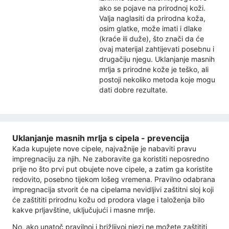
ako se pojave na prirodnoj koži.
Valja naglasiti da prirodna koža,
osim glatke, može imati i dlake
(kraće ili duže), što znači da će
ovaj materijal zahtijevati posebnu i
drugačiju njegu. Uklanjanje masnih
mrlja s prirodne kože je teško, ali
postoji nekoliko metoda koje mogu
dati dobre rezultate.
Uklanjanje masnih mrlja s cipela - prevencija
Kada kupujete nove cipele, najvažnije je nabaviti pravu
impregnaciju za njih. Ne zaboravite ga koristiti neposredno
prije no što prvi put obujete nove cipele, a zatim ga koristite
redovito, posebno tijekom lošeg vremena. Pravilno odabrana
impregnacija stvorit će na cipelama nevidljivi zaštitni sloj koji
će zaštititi prirodnu kožu od prodora vlage i taloženja bilo
kakve prljavštine, uključujući i masne mrlje.
No, ako unatoč pravilnoj i brižljivoj njezi ne možete zaštititi