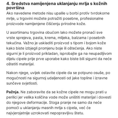
4. Sredstva namijenjena uklanjanju mrlja s kožnih
površina
Ako navedene metode nisu upalile u borbi protiv tvrdokorne
mrlje, u trgovini možete potražiti posebne, profesionalne
proizvode namijenjene čišćenju prirodne kože.
U asortimanu trgovina obućom lako možete pronaći sve
vrste sprejeva, pasta, krema, mlijeka, balzama i posebnih
tekućina. Važno je uskladiti proizvod s tipom i bojom kože
kako biste izbjegli promjenu boje ili oštećenja. Ako niste
sigurni je li proizvod prikladan, isprobajte ga na neupadljivom
dijelu cipele prije prve uporabe kako biste bili sigurni da neće
oštetiti materijal.
Nakon njege, uvijek ostavite cipele da se potpuno osuše, po
mogućnosti na sigurnoj udaljenosti od jake topline i izravne
sunčeve svjetlosti.
Pažnja.
Ne zaboravite da se kožne cipele ne mogu prati u
perilici jer velika količina vode može uništiti materijal i dovesti
do njegove deformacije. Stoga pranje ne samo da neće
pomoći u uklanjanju masnih mrlja s cipela, već će
najvjerojatnije uzrokovati nepopravljivu štetu.