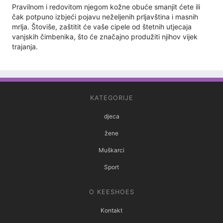
Pravilnom i redovitom njegom kožne obuće smanjit ćete ili
čak potpuno izbjeći pojavu neželjenih prljavština i masnih
mrlja. Štoviše, zaštitit će vaše cipele od štetnih utjecaja
vanjskih čimbenika, što će značajno produžiti njihov vijek
trajanja.
KATEGORIJE
djeca
žene
Muškarci
Sport
O KEESHOES
Kontakt