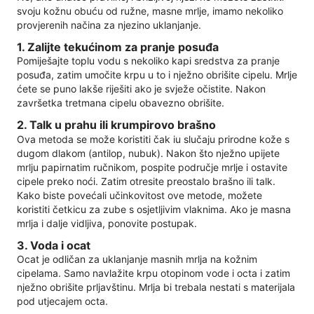
svoju kožnu obuću od ružne, masne mrlje, imamo nekoliko
provjerenih načina za njezino uklanjanje.
1. Zalijte tekućinom za pranje posuđa
Pomiješajte toplu vodu s nekoliko kapi sredstva za pranje
posuđa, zatim umočite krpu u to i nježno obrišite cipelu. Mrlje
ćete se puno lakše riješiti ako je svježe očistite. Nakon
završetka tretmana cipelu obavezno obrišite.
2. Talk u prahu ili krumpirovo brašno
Ova metoda se može koristiti čak iu slučaju prirodne kože s
dugom dlakom (antilop, nubuk). Nakon što nježno upijete
mrlju papirnatim ručnikom, pospite područje mrlje i ostavite
cipele preko noći. Zatim otresite preostalo brašno ili talk.
Kako biste povećali učinkovitost ove metode, možete
koristiti četkicu za zube s osjetljivim vlaknima. Ako je masna
mrlja i dalje vidljiva, ponovite postupak.
3. Voda i ocat
Ocat je odličan za uklanjanje masnih mrlja na kožnim
cipelama. Samo navlažite krpu otopinom vode i octa i zatim
nježno obrišite prljavštinu. Mrlja bi trebala nestati s materijala
pod utjecajem octa.