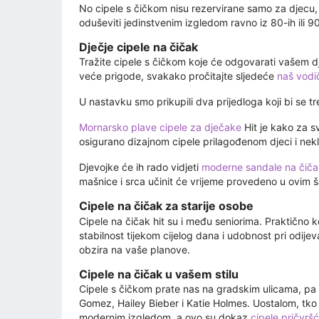
No cipele s čičkom nisu rezervirane samo za djecu, s
oduševiti jedinstvenim izgledom ravno iz 80-ih ili 90
Dječje cipele na čičak
Tražite cipele s čičkom koje će odgovarati vašem dj
veće prigode, svakako pročitajte sljedeće
naš vodi
U nastavku smo prikupili dva prijedloga koji bi se tr
Mornarsko plave cipele za dječake
Hit je kako za sv
osigurano dizajnom cipele prilagođenom djeci i nekl
Djevojke će ih rado vidjeti
moderne sandale na čiča
mašnice i srca učinit će vrijeme provedeno u ovim
Cipele na čičak za starije osobe
Cipele na čičak hit su i među seniorima. Praktično 
stabilnost tijekom cijelog dana i udobnost pri odij
obzira na vaše planove.
Cipele na čičak u vašem stilu
Cipele s čičkom prate nas na gradskim ulicama, pa 
Gomez, Hailey Bieber i Katie Holmes. Uostalom, tko 
modernim izgledom, a ovo su dokaz
cipele pričvrš