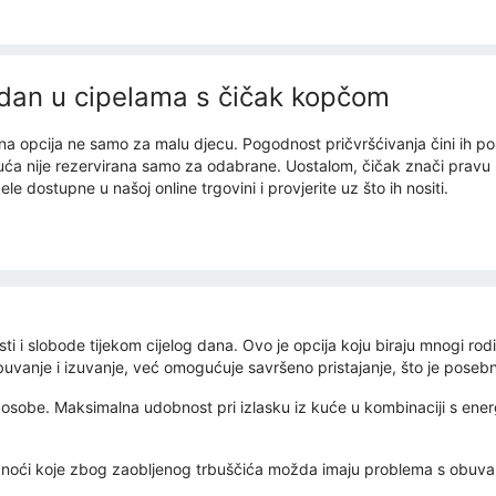
dan u cipelama s čičak kopčom
sna opcija ne samo za malu djecu. Pogodnost pričvršćivanja čini ih
buća nije rezervirana samo za odabrane. Uostalom, čičak znači prav
le dostupne u našoj online trgovini i provjerite uz što ih nositi.
 i slobode tijekom cijelog dana. Ovo je opcija koju biraju mnogi rodite
anje i izuvanje, već omogućuje savršeno pristajanje, što je posebn
je osobe. Maksimalna udobnost pri izlasku iz kuće u kombinaciji s e
rudnoći koje zbog zaobljenog trbuščića možda imaju problema s obuv