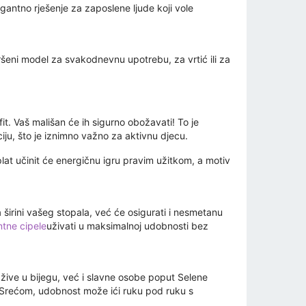
egantno rješenje za zaposlene ljude koji vole
ršeni model za svakodnevnu upotrebu, za vrtić ili za
it. Vaš mališan će ih sigurno obožavati! To je
iju, što je iznimno važno za aktivnu djecu.
plat učinit će energičnu igru ​​pravim užitkom, a motiv
širini vašeg stopala, već će osigurati i nesmetanu
ntne cipele
uživati ​​u maksimalnoj udobnosti bez
žive u bijegu, već i slavne osobe poput Selene
e? Srećom, udobnost može ići ruku pod ruku s