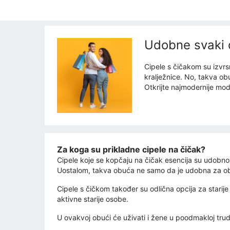
Udobne svaki 
Cipele s čičakom su izvr
kralježnice. No, takva o
Otkrijte najmodernije mode
Za koga su prikladne cipele na čičak?
Cipele koje se kopčaju na čičak esencija su udobnosti
Uostalom, takva obuća ne samo da je udobna za obuv
Cipele s čičkom također su odlična opcija za stari
aktivne starije osobe.
U ovakvoj obući će uživati ​​i žene u poodmakloj t