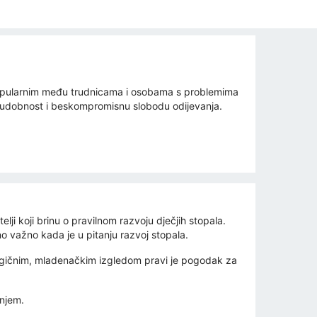
 popularnim među trudnicama i osobama s problemima
u udobnost i beskompromisnu slobodu odijevanja.
lji koji brinu o pravilnom razvoju dječjih stopala.
o važno kada je u pitanju razvoj stopala.
nergičnim, mladenačkim izgledom pravi je pogodak za
anjem.