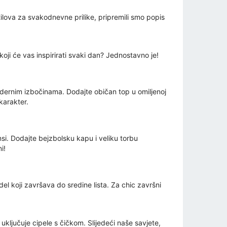
tilova za svakodnevne prilike, pripremili smo popis
koji će vas inspirirati svaki dan? Jednostavno je!
modernim izbočinama. Dodajte običan top u omiljenoj
 karakter.
ansi. Dodajte bejzbolsku kapu i veliku torbu
i!
del koji završava do sredine lista. Za chic završni
ključuje cipele s čičkom. Slijedeći naše savjete,