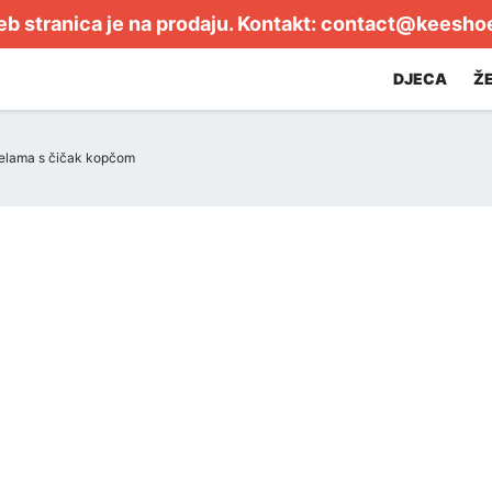
b stranica je na prodaju. Kontakt:
contact@keesho
DJECA
Ž
pelama s čičak kopčom