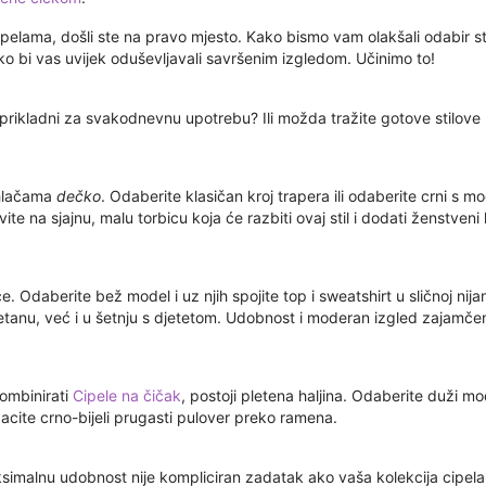
cipelama, došli ste na pravo mjesto. Kako bismo vam olakšali odabir s
ako bi vas uvijek oduševljavali savršenim izgledom. Učinimo to!
a prikladni za svakodnevnu upotrebu? Ili možda tražite gotove stilove 
 hlačama
dečko
. Odaberite klasičan kroj trapera ili odaberite crni s 
vite na sjajnu, malu torbicu koja će razbiti ovaj stil i dodati ženstveni
e. Odaberite bež model i uz njih spojite top i sweatshirt u sličnoj nij
etanu, već i u šetnju s djetetom. Udobnost i moderan izgled zajamčen
ombinirati
Cipele na čičak
, postoji pletena haljina. Odaberite duži mo
bacite crno-bijeli prugasti pulover preko ramena.
imalnu udobnost nije kompliciran zadatak ako vaša kolekcija cipela u