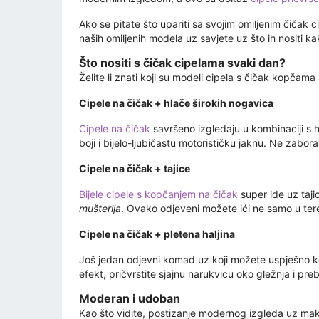
Ako se pitate što upariti sa svojim omiljenim čičak 
naših omiljenih modela uz savjete uz što ih nositi k
Što nositi s čičak cipelama svaki dan?
Želite li znati koji su modeli cipela s čičak kopčam
Cipele na čičak + hlače širokih nogavica
Cipele na čičak
savršeno izgledaju u kombinaciji s
boji i bijelo-ljubičastu motorističku jaknu. Ne zabora
Cipele na čičak + tajice
Bijele cipele s kopčanjem na čičak
super ide uz tajic
mušterija
. Ovako odjeveni možete ići ne samo u ter
Cipele na čičak + pletena haljina
Još jedan odjevni komad uz koji možete uspješno k
efekt, pričvrstite sjajnu narukvicu oko gležnja i pre
Moderan i udoban
Kao što vidite, postizanje modernog izgleda uz maks