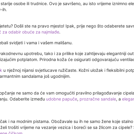
tarije osobe ili trudnice. Ovo je savršeno, au isto vrijeme iznimno el
-ih.
etetu? Došli ste na pravo mjesto! Ipak, prije nego što odaberete sav
č za odabir obuće za najmlađe
.
ebali svidjeti i vama i vašem mališanu.
akodnevnu upotrebu, tako i za prilike koje zahtijevaju elegantniji outf
izajućim potplatom. Prirodna koža će osigurati odgovarajuću ventilac
k
u nježnoj nijansi svjetlucave ružičaste. Kožni uložak i fleksibilni pot
 šarmantnim sandalama još ugodnijim.
kopčanje ne samo da će vam omogućiti pravilno prilagođavanje cipela 
evanju. Odaberite između
udobne papuče
,
prozračne sandale
, a
elega
čak i na modnim pistama. Obožavale su ih ne samo žene koje stalno 
želi trošiti vrijeme na vezanje vezica i boreći se sa žlicom za cipel
ćene čičkom
.