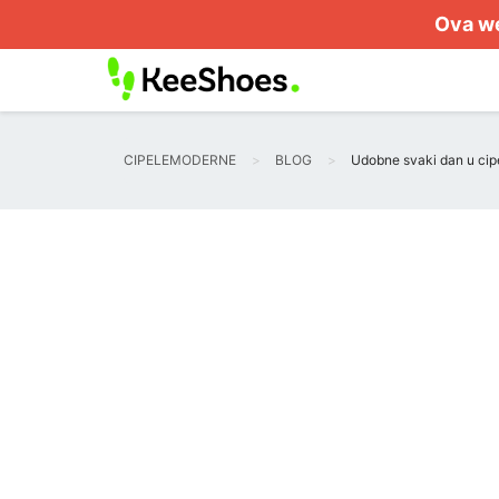
Ova we
CIPELEMODERNE
BLOG
Udobne svaki dan u ci