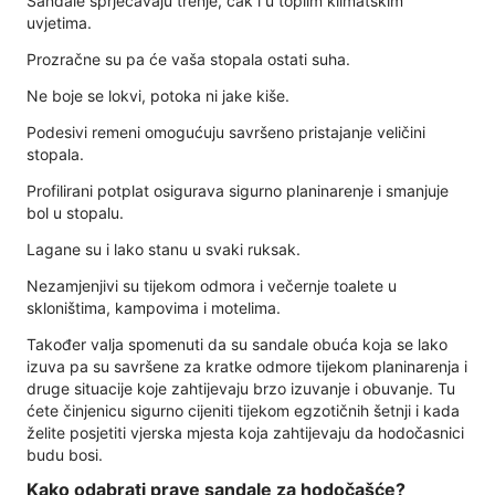
Sandale sprječavaju trenje, čak i u toplim klimatskim
uvjetima.
Prozračne su pa će vaša stopala ostati suha.
Ne boje se lokvi, potoka ni jake kiše.
Podesivi remeni omogućuju savršeno pristajanje veličini
stopala.
Profilirani potplat osigurava sigurno planinarenje i smanjuje
bol u stopalu.
Lagane su i lako stanu u svaki ruksak.
Nezamjenjivi su tijekom odmora i večernje toalete u
skloništima, kampovima i motelima.
Također valja spomenuti da su sandale obuća koja se lako
izuva pa su savršene za kratke odmore tijekom planinarenja i
druge situacije koje zahtijevaju brzo izuvanje i obuvanje. Tu
ćete činjenicu sigurno cijeniti tijekom egzotičnih šetnji i kada
želite posjetiti vjerska mjesta koja zahtijevaju da hodočasnici
budu bosi.
Kako odabrati prave sandale za hodočašće?