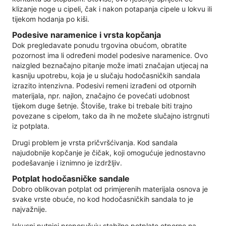
klizanje noge u cipeli, čak i nakon potapanja cipele u lokvu ili
tijekom hodanja po kiši.
Podesive naramenice i vrsta kopčanja
Dok pregledavate ponudu trgovina obućom, obratite
pozornost ima li određeni model podesive naramenice. Ovo
naizgled beznačajno pitanje može imati značajan utjecaj na
kasniju upotrebu, koja je u slučaju hodočasničkih sandala
izrazito intenzivna. Podesivi remeni izrađeni od otpornih
materijala, npr. najlon, značajno će povećati udobnost
tijekom duge šetnje. Štoviše, trake bi trebale biti trajno
povezane s cipelom, tako da ih ne možete slučajno istrgnuti
iz potplata.
Drugi problem je vrsta pričvršćivanja. Kod sandala
najudobnije kopčanje je čičak, koji omogućuje jednostavno
podešavanje i iznimno je izdržljiv.
Potplat hodočasničke sandale
Dobro oblikovan potplat od primjerenih materijala osnova je
svake vrste obuće, no kod hodočasničkih sandala to je
najvažnije.
Iskusni putnici preporučuju stabilne potplate otporne na