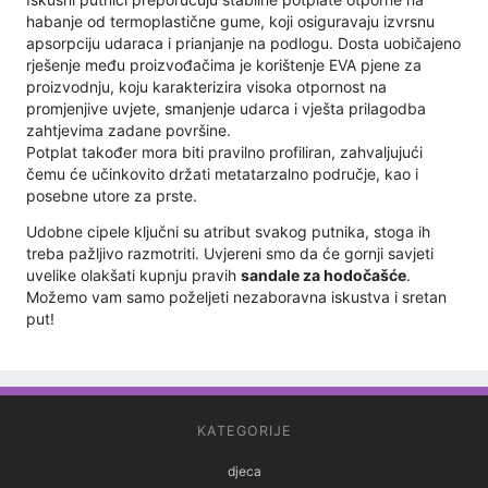
habanje od termoplastične gume, koji osiguravaju izvrsnu
apsorpciju udaraca i prianjanje na podlogu. Dosta uobičajeno
rješenje među proizvođačima je korištenje EVA pjene za
proizvodnju, koju karakterizira visoka otpornost na
promjenjive uvjete, smanjenje udarca i vješta prilagodba
zahtjevima zadane površine.
Potplat također mora biti pravilno profiliran, zahvaljujući
čemu će učinkovito držati metatarzalno područje, kao i
posebne utore za prste.
Udobne cipele ključni su atribut svakog putnika, stoga ih
treba pažljivo razmotriti. Uvjereni smo da će gornji savjeti
uvelike olakšati kupnju pravih
sandale za hodočašće
.
Možemo vam samo poželjeti nezaboravna iskustva i sretan
put!
KATEGORIJE
djeca