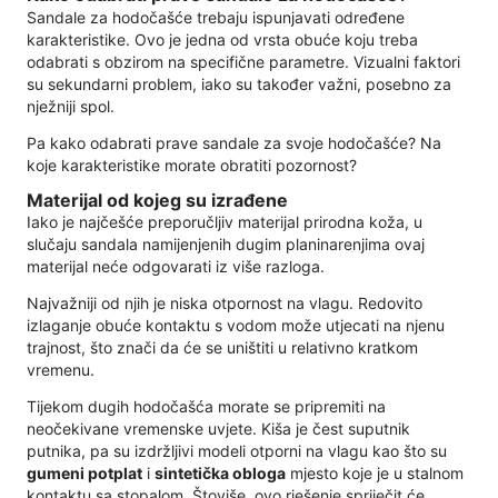
Sandale za hodočašće trebaju ispunjavati određene
karakteristike. Ovo je jedna od vrsta obuće koju treba
odabrati s obzirom na specifične parametre. Vizualni faktori
su sekundarni problem, iako su također važni, posebno za
nježniji spol.
Pa kako odabrati prave sandale za svoje hodočašće? Na
koje karakteristike morate obratiti pozornost?
Materijal od kojeg su izrađene
Iako je najčešće preporučljiv materijal prirodna koža, u
slučaju sandala namijenjenih dugim planinarenjima ovaj
materijal neće odgovarati iz više razloga.
Najvažniji od njih je niska otpornost na vlagu. Redovito
izlaganje obuće kontaktu s vodom može utjecati na njenu
trajnost, što znači da će se uništiti u relativno kratkom
vremenu.
Tijekom dugih hodočašća morate se pripremiti na
neočekivane vremenske uvjete. Kiša je čest suputnik
putnika, pa su izdržljivi modeli otporni na vlagu kao što su
gumeni potplat
i
sintetička obloga
mjesto koje je u stalnom
kontaktu sa stopalom. Štoviše, ovo rješenje spriječit će