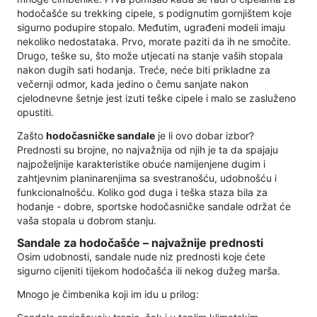
hodočašće su trekking cipele, s podignutim gornjištem koje
sigurno podupire stopalo. Međutim, ugrađeni modeli imaju
nekoliko nedostataka. Prvo, morate paziti da ih ne smočite.
Drugo, teške su, što može utjecati na stanje vaših stopala
nakon dugih sati hodanja. Treće, neće biti prikladne za
večernji odmor, kada jedino o čemu sanjate nakon
cjelodnevne šetnje jest izuti teške cipele i malo se zasluženo
opustiti.
Zašto
hodočasničke sandale
je li ovo dobar izbor?
Prednosti su brojne, no najvažnija od njih je ta da spajaju
najpoželjnije karakteristike obuće namijenjene dugim i
zahtjevnim planinarenjima sa svestranošću, udobnošću i
funkcionalnošću. Koliko god duga i teška staza bila za
hodanje - dobre, sportske hodočasničke sandale održat će
vaša stopala u dobrom stanju.
Sandale za hodočašće – najvažnije prednosti
Osim udobnosti, sandale nude niz prednosti koje ćete
sigurno cijeniti tijekom hodočašća ili nekog dužeg marša.
Mnogo je čimbenika koji im idu u prilog: