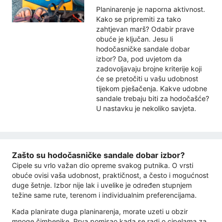
Planinarenje je naporna aktivnost.
Kako se pripremiti za tako
zahtjevan marš? Odabir prave
obuće je ključan. Jesu li
hodočasničke sandale dobar
izbor? Da, pod uvjetom da
zadovoljavaju brojne kriterije koji
će se pretočiti u vašu udobnost
tijekom pješačenja. Kakve udobne
sandale trebaju biti za hodočašće?
U nastavku je nekoliko savjeta.
Zašto su hodočasničke sandale dobar izbor?
Cipele su vrlo važan dio opreme svakog putnika. O vrsti
obuće ovisi vaša udobnost, praktičnost, a često i mogućnost
duge šetnje. Izbor nije lak i uvelike je određen stupnjem
težine same rute, terenom i individualnim preferencijama.
Kada planirate duga planinarenja, morate uzeti u obzir
mnoge čimbenike. Prva pomisao kada se radi o cipelama za