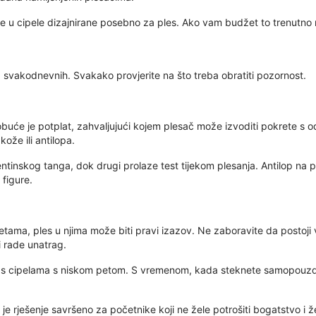
te u cipele dizajnirane posebno za ples. Ako vam budžet to trenutno
d svakodnevnih. Svakako provjerite na što treba obratiti pozornost.
e obuće je potplat, zahvaljujući kojem plesač može izvoditi pokrete 
kože ili antilopa.
entinskog tanga, dok drugi prolaze test tijekom plesanja. Antilop n
 figure.
etama, ples u njima može biti pravi izazov. Ne zaboravite da postoji v
i rade unatrag.
ite s cipelama s niskom petom. S vremenom, kada steknete samopouzda
e rješenje savršeno za početnike koji ne žele potrošiti bogatstvo i ž