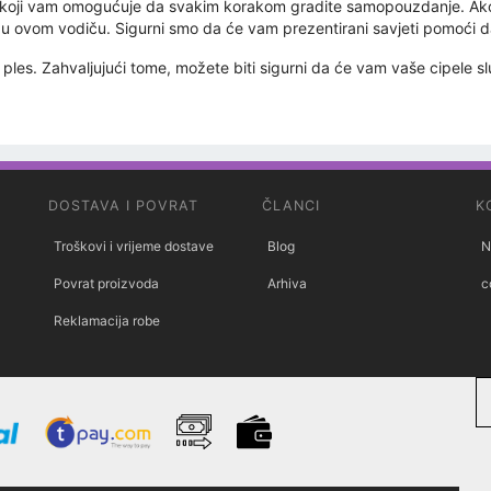
a koji vam omogućuje da svakim korakom gradite samopouzdanje. Ako s
li u ovom vodiču. Sigurni smo da će vam prezentirani savjeti pomoći
ples. Zahvaljujući tome, možete biti sigurni da će vam vaše cipele sl
DOSTAVA I POVRAT
ČLANCI
K
Troškovi i vrijeme dostave
Blog
N
Povrat proizvoda
Arhiva
c
Reklamacija robe