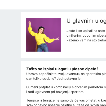
U glavnim ulog
Jeste li se upisali na sa
omiljenim, udobnim cipel
kažemo vam na što trebat
Zašto se isplati ulagati u plesne cipele?
Upravo započinjete svoju avanturu sa sportskim pleso
dan toliko udobne? Jednostavno je!
Gumeni potplat u kombinaciji s drvenim parketom mo
i radi uglavnom pri bavljenju sportom.
Tenisice ili tenisice ne samo da će vas ometati u kre
svakodnevno nošenje osjetno su teže od svojih pa