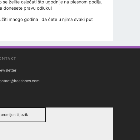
e želite osjećati što ugodnije na plesnom podiju,
 da donesete pravu odluku!
užiti mnogo godina i da ćete u njima svaki put
ONTAKT
ewsletter
ontact@keeshoes.com
promijeniti jezik