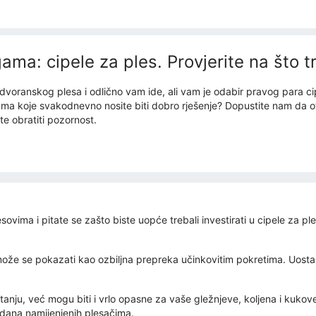
ama: cipele za ples. Provjerite na što t
te dvoranskog plesa i odlično vam ide, ali vam je odabir pravog para c
ama koje svakodnevno nosite biti dobro rješenje? Dopustite nam da o
e obratiti pozornost.
vima i pitate se zašto biste uopće trebali investirati u cipele za ple
že se pokazati kao ozbiljna prepreka učinkovitim pokretima. Uostalo
tanju, već mogu biti i vrlo opasne za vaše gležnjeve, koljena i kukove
ndana namijenjenih plesačima.