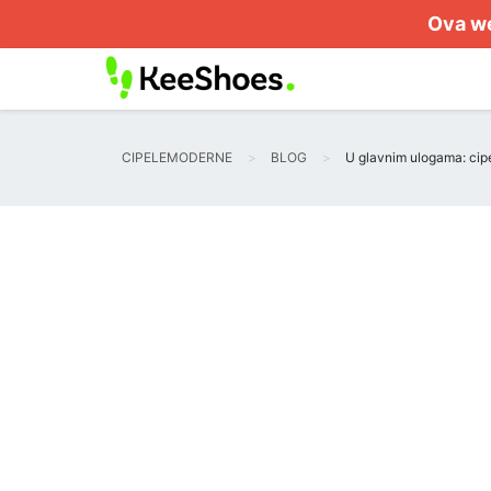
Ova we
CIPELEMODERNE
BLOG
U glavnim ulogama: cipel