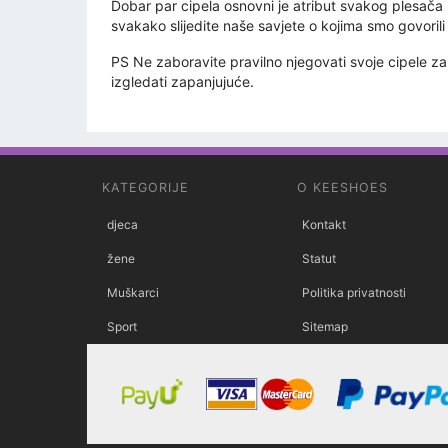
Dobar par cipela osnovni je atribut svakog plesač
svakako slijedite naše savjete o kojima smo govori
PS Ne zaboravite pravilno njegovati svoje cipele za 
izgledati zapanjujuće.
KATEGORIJE
O KEESHOES
djeca
Kontakt
žene
Statut
Muškarci
Politika privatnosti
Sport
Sitemap