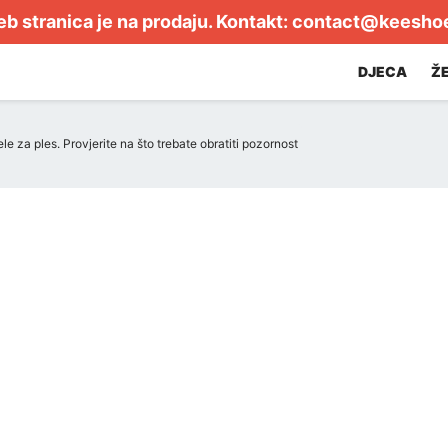
b stranica je na prodaju. Kontakt:
contact@keesho
DJECA
Ž
e za ples. Provjerite na što trebate obratiti pozornost