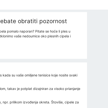
rebate obratiti pozornost
ipela pomalo naporan? Pitate se hoće li ples u
tklonimo vaše nedoumice oko plesnih cipela i
s kada su vaše omiljene tenisice koje nosite svaki
m, takav je potplat dizajniran za visoko prianjanje
, npr. prilikom izvođenja okreta. Štoviše, cipele za