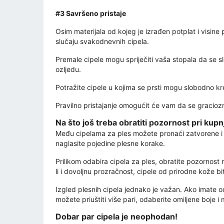
#3 Savršeno pristaje
Osim materijala od kojeg je izrađen potplat i visine 
slučaju svakodnevnih cipela.
Premale cipele mogu spriječiti vaša stopala da se sl
ozljedu.
Potražite cipele u kojima se prsti mogu slobodno kr
Pravilno pristajanje omogućit će vam da se gracioz
Na što još treba obratiti pozornost pri kupnj
Među cipelama za ples možete pronaći zatvorene i ot
naglasite pojedine plesne korake.
Prilikom odabira cipela za ples, obratite pozornost 
li i dovoljnu prozračnost, cipele od prirodne kože 
Izgled plesnih cipela jednako je važan. Ako imate od
možete priuštiti više pari, odaberite omiljene boje i 
Dobar par cipela je neophodan!