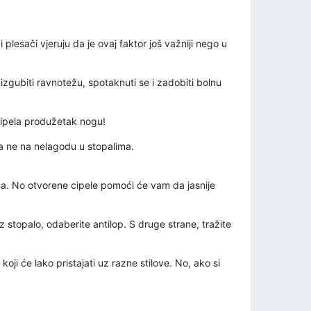
plesači vjeruju da je ovaj faktor još važniji nego u
izgubiti ravnotežu, spotaknuti se i zadobiti bolnu
 cipela produžetak nogu!
 a ne na nelagodu u stopalima.
ana. No otvorene cipele pomoći će vam da jasnije
z stopalo, odaberite antilop. S druge strane, tražite
ji će lako pristajati uz razne stilove. No, ako si