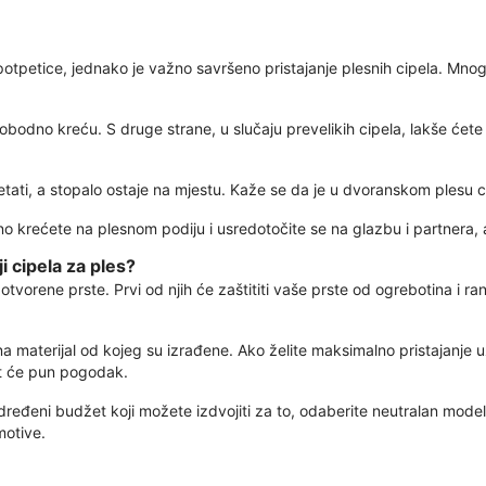
potpetice, jednako je važno savršeno pristajanje plesnih cipela. Mnogi 
obodno kreću. S druge strane, u slučaju prevelikih cipela, lakše ćete 
etati, a stopalo ostaje na mjestu. Kaže se da je u dvoranskom plesu
no krećete na plesnom podiju i usredotočite se na glazbu i partnera,
i cipela za ples?
vorene prste. Prvi od njih će zaštititi vaše prste od ogrebotina i r
na materijal od kojeg su izrađene. Ako želite maksimalno pristajanje u
bit će pun pogodak.
ređeni budžet koji možete izdvojiti za to, odaberite neutralan model ko
motive.