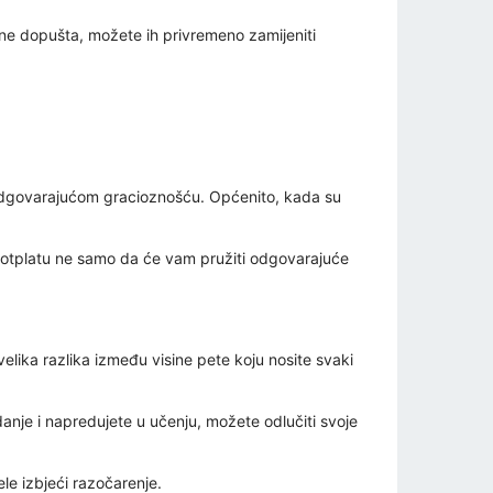
 ne dopušta, možete ih privremeno zamijeniti
s odgovarajućom gracioznošću. Općenito, kada su
a potplatu ne samo da će vam pružiti odgovarajuće
elika razlika između visine pete koju nosite svaki
nje i napredujete u učenju, možete odlučiti svoje
ele izbjeći razočarenje.