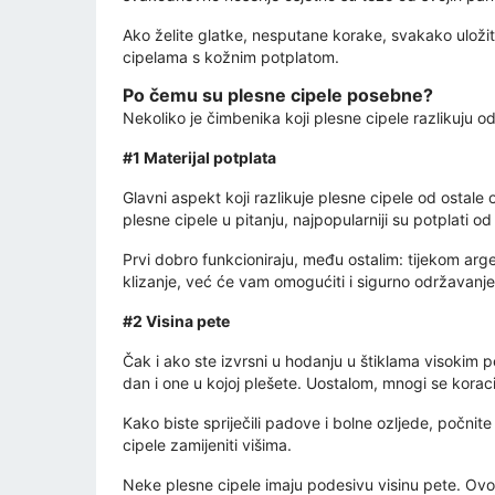
Ako želite glatke, nesputane korake, svakako uloži
cipelama s kožnim potplatom.
Po čemu su plesne cipele posebne?
Nekoliko je čimbenika koji plesne cipele razlikuju o
#1 Materijal potplata
Glavni aspekt koji razlikuje plesne cipele od ostal
plesne cipele u pitanju, najpopularniji su potplati od 
Prvi dobro funkcioniraju, među ostalim: tijekom arg
klizanje, već će vam omogućiti i sigurno održavanje
#2 Visina pete
Čak i ako ste izvrsni u hodanju u štiklama visokim p
dan i one u kojoj plešete. Uostalom, mnogi se korac
Kako biste spriječili padove i bolne ozljede, počn
cipele zamijeniti višima.
Neke plesne cipele imaju podesivu visinu pete. Ovo j