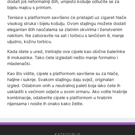
dodati još neformalniji štih, umjesto košulje odlučite se za
bijelu majicu s printom.
Tenisice s platformom savršeno će pristajati uz cigaret hlače
visokog struka i bijelu košulju. Ovom stajlingu možete dodati
elegantan štih naočalama sa zlatnim okvirima i ženstvenim
nakitom. Ne zaboravite na sat i torbicu s lančićem ili, manje
uljudno, kožnu torbicu.
Kada idete u ured, tretirajte ove cipele kao obične balerinke
ili mokasinke. Tako ćete izgledati nešto manje formalno i
mladenački.
Kao što vidite, cipele s platformom savršene su za hlače,
haljine i suknje. Svakom stajlingu daju svjež, originalan
izgled. Odabirom onih u neutralnoj paleti boja lako ćete ih
uskladiti s većinom odjeće u svom ormaru. Ako volite hrabrije
kombinacije, odaberite cipele s platformom u hrabrim
nijansama i nosite ih onako kako želite.
KATEGORIJE