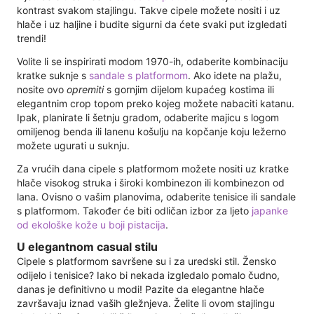
kontrast svakom stajlingu. Takve cipele možete nositi i uz
hlače i uz haljine i budite sigurni da ćete svaki put izgledati
trendi!
Volite li se inspirirati modom 1970-ih, odaberite kombinaciju
kratke suknje s
sandale s platformom
. Ako idete na plažu,
nosite ovo
opremiti
s gornjim dijelom kupaćeg kostima ili
elegantnim crop topom preko kojeg možete nabaciti katanu.
Ipak, planirate li šetnju gradom, odaberite majicu s logom
omiljenog benda ili lanenu košulju na kopčanje koju ležerno
možete ugurati u suknju.
Za vrućih dana cipele s platformom možete nositi uz kratke
hlače visokog struka i široki kombinezon ili kombinezon od
lana. Ovisno o vašim planovima, odaberite tenisice ili sandale
s platformom. Također će biti odličan izbor za ljeto
japanke
od ekološke kože u boji pistacija
.
U elegantnom casual stilu
Cipele s platformom savršene su i za uredski stil. Žensko
odijelo i tenisice? Iako bi nekada izgledalo pomalo čudno,
danas je definitivno u modi! Pazite da elegantne hlače
završavaju iznad vaših gležnjeva. Želite li ovom stajlingu