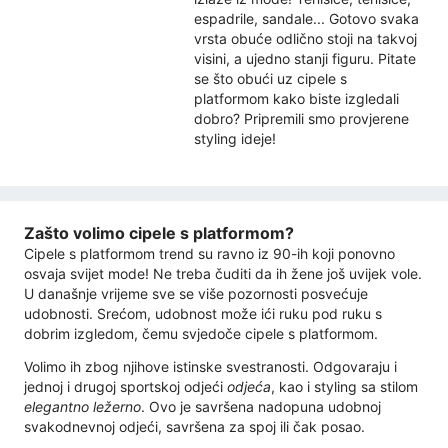
espadrile, sandale... Gotovo svaka
vrsta obuće odlično stoji na takvoj
visini, a ujedno stanji figuru. Pitate
se što obući uz cipele s
platformom kako biste izgledali
dobro? Pripremili smo provjerene
styling ideje!
Zašto volimo cipele s platformom?
Cipele s platformom trend su ravno iz 90-ih koji ponovno
osvaja svijet mode! Ne treba čuditi da ih žene još uvijek vole.
U današnje vrijeme sve se više pozornosti posvećuje
udobnosti. Srećom, udobnost može ići ruku pod ruku s
dobrim izgledom, čemu svjedoče cipele s platformom.
Volimo ih zbog njihove istinske svestranosti. Odgovaraju i
jednoj i drugoj sportskoj odjeći
odjeća
, kao i styling sa stilom
elegantno ležerno
. Ovo je savršena nadopuna udobnoj
svakodnevnoj odjeći, savršena za spoj ili čak posao.