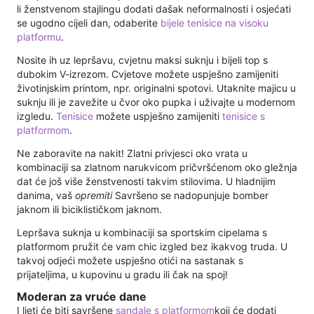
li ženstvenom stajlingu dodati dašak neformalnosti i osjećati
se ugodno cijeli dan, odaberite
bijele tenisice na visoku
platformu
.
Nosite ih uz lepršavu, cvjetnu maksi suknju i bijeli top s
dubokim V-izrezom. Cvjetove možete uspješno zamijeniti
životinjskim printom, npr. originalni spotovi. Utaknite majicu u
suknju ili je zavežite u čvor oko pupka i uživajte u modernom
izgledu.
Tenisice
možete uspješno zamijeniti
tenisice s
platformom
.
Ne zaboravite na nakit! Zlatni privjesci oko vrata u
kombinaciji sa zlatnom narukvicom pričvršćenom oko gležnja
dat će još više ženstvenosti takvim stilovima. U hladnijim
danima, vaš
opremiti
Savršeno se nadopunjuje bomber
jaknom ili biciklističkom jaknom.
Lepršava suknja u kombinaciji sa sportskim cipelama s
platformom pružit će vam chic izgled bez ikakvog truda. U
takvoj odjeći možete uspješno otići na sastanak s
prijateljima, u kupovinu u gradu ili čak na spoj!
Moderan za vruće dane
I ljeti će biti savršene
sandale s platformom
koji će dodati