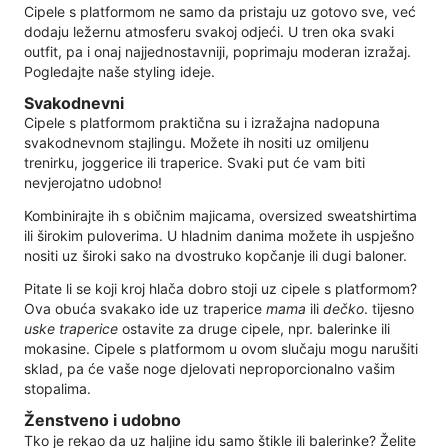
Cipele s platformom ne samo da pristaju uz gotovo sve, već
dodaju ležernu atmosferu svakoj odjeći. U tren oka svaki
outfit, pa i onaj najjednostavniji, poprimaju moderan izražaj.
Pogledajte naše styling ideje.
Svakodnevni
Cipele s platformom praktična su i izražajna nadopuna
svakodnevnom stajlingu. Možete ih nositi uz omiljenu
trenirku, joggerice ili traperice. Svaki put će vam biti
nevjerojatno udobno!
Kombinirajte ih s običnim majicama, oversized sweatshirtima
ili širokim puloverima. U hladnim danima možete ih uspješno
nositi uz široki sako na dvostruko kopčanje ili dugi baloner.
Pitate li se koji kroj hlača dobro stoji uz cipele s platformom?
Ova obuća svakako ide uz traperice
mama
ili
dečko
. tijesno
uske traperice
ostavite za druge cipele, npr. balerinke ili
mokasine. Cipele s platformom u ovom slučaju mogu narušiti
sklad, pa će vaše noge djelovati neproporcionalno vašim
stopalima.
Ženstveno i udobno
Tko je rekao da uz haljine idu samo štikle ili balerinke? Želite