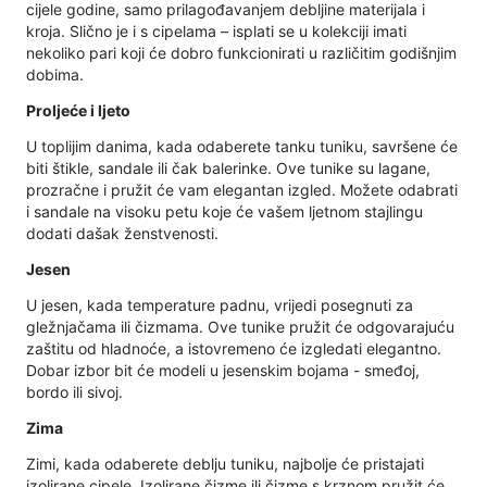
cijele godine, samo prilagođavanjem debljine materijala i
kroja. Slično je i s cipelama – isplati se u kolekciji imati
nekoliko pari koji će dobro funkcionirati u različitim godišnjim
dobima.
Proljeće i ljeto
U toplijim danima, kada odaberete tanku tuniku, savršene će
biti štikle, sandale ili čak balerinke. Ove tunike su lagane,
prozračne i pružit će vam elegantan izgled. Možete odabrati
i sandale na visoku petu koje će vašem ljetnom stajlingu
dodati dašak ženstvenosti.
Jesen
U jesen, kada temperature padnu, vrijedi posegnuti za
gležnjačama ili čizmama. Ove tunike pružit će odgovarajuću
zaštitu od hladnoće, a istovremeno će izgledati elegantno.
Dobar izbor bit će modeli u jesenskim bojama - smeđoj,
bordo ili sivoj.
Zima
Zimi, kada odaberete deblju tuniku, najbolje će pristajati
izolirane cipele. Izolirane čizme ili čizme s krznom pružit će