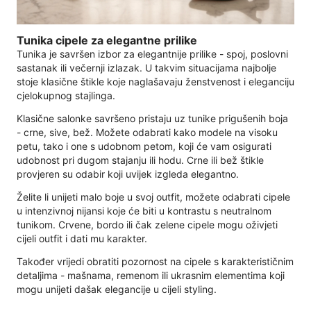
Tunika cipele za elegantne prilike
Tunika je savršen izbor za elegantnije prilike - spoj, poslovni
sastanak ili večernji izlazak. U takvim situacijama najbolje
stoje klasične štikle koje naglašavaju ženstvenost i eleganciju
cjelokupnog stajlinga.
Klasične salonke savršeno pristaju uz tunike prigušenih boja
- crne, sive, bež. Možete odabrati kako modele na visoku
petu, tako i one s udobnom petom, koji će vam osigurati
udobnost pri dugom stajanju ili hodu. Crne ili bež štikle
provjeren su odabir koji uvijek izgleda elegantno.
Želite li unijeti malo boje u svoj outfit, možete odabrati cipele
u intenzivnoj nijansi koje će biti u kontrastu s neutralnom
tunikom. Crvene, bordo ili čak zelene cipele mogu oživjeti
cijeli outfit i dati mu karakter.
Također vrijedi obratiti pozornost na cipele s karakterističnim
detaljima - mašnama, remenom ili ukrasnim elementima koji
mogu unijeti dašak elegancije u cijeli styling.