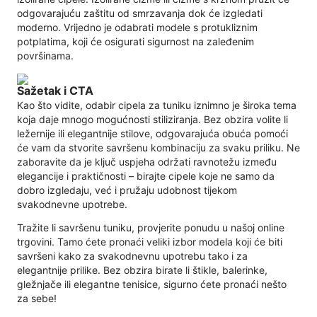
odgovarajuću zaštitu od smrzavanja dok će izgledati
moderno. Vrijedno je odabrati modele s protukliznim
potplatima, koji će osigurati sigurnost na zaleđenim
površinama.
Sažetak i CTA
Kao što vidite, odabir cipela za tuniku iznimno je široka tema
koja daje mnogo mogućnosti stiliziranja. Bez obzira volite li
ležernije ili elegantnije stilove, odgovarajuća obuća pomoći
će vam da stvorite savršenu kombinaciju za svaku priliku. Ne
zaboravite da je ključ uspjeha održati ravnotežu između
elegancije i praktičnosti – birajte cipele koje ne samo da
dobro izgledaju, već i pružaju udobnost tijekom
svakodnevne upotrebe.
Tražite li savršenu tuniku, provjerite ponudu u našoj online
trgovini. Tamo ćete pronaći veliki izbor modela koji će biti
savršeni kako za svakodnevnu upotrebu tako i za
elegantnije prilike. Bez obzira birate li štikle, balerinke,
gležnjače ili elegantne tenisice, sigurno ćete pronaći nešto
za sebe!