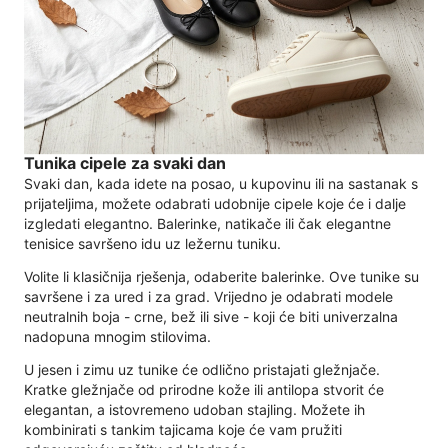
Tunika cipele za svaki dan
Svaki dan, kada idete na posao, u kupovinu ili na sastanak s
prijateljima, možete odabrati udobnije cipele koje će i dalje
izgledati elegantno. Balerinke, natikače ili čak elegantne
tenisice savršeno idu uz ležernu tuniku.
Volite li klasičnija rješenja, odaberite balerinke. Ove tunike su
savršene i za ured i za grad. Vrijedno je odabrati modele
neutralnih boja - crne, bež ili sive - koji će biti univerzalna
nadopuna mnogim stilovima.
U jesen i zimu uz tunike će odlično pristajati gležnjače.
Kratke gležnjače od prirodne kože ili antilopa stvorit će
elegantan, a istovremeno udoban stajling. Možete ih
kombinirati s tankim tajicama koje će vam pružiti