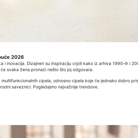
obuće 2026
a i inovacija. Dizajneri su inspiraciju crpili kako iz arhiva 1990-ih i 20
će svaka žena pronaći nešto što joj odgovara.
 je multifunkcionalnih cipela, odnosno cipela koje će jednako dobro pris
prirodni saveznici. Pogledajmo najvažnije trendove.