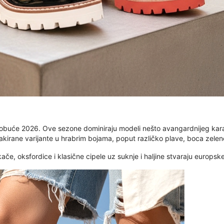
obuće 2026. Ove sezone dominiraju modeli nešto avangardnijeg kara
kirane varijante u hrabrim bojama, poput različko plave, boca zelene 
če, oksfordice i klasične cipele uz suknje i haljine stvaraju europske,