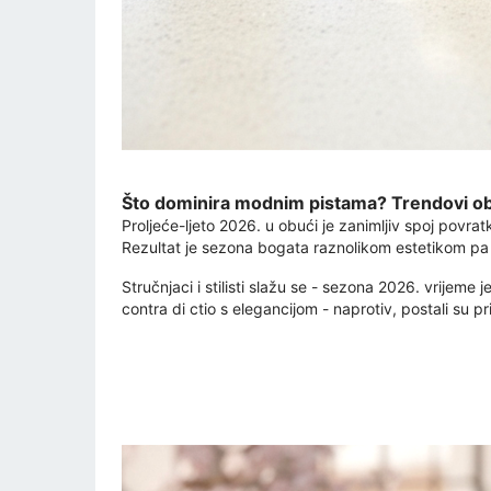
Što dominira modnim pistama? Trendovi 
Proljeće-ljeto 2026. u obući je zanimljiv spoj povratk
Rezultat je sezona bogata raznolikom estetikom pa 
Stručnjaci i stilisti slažu se - sezona 2026. vrijeme
contra di ctio s elegancijom - naprotiv, postali su 