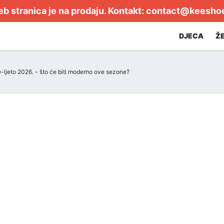
b stranica je na prodaju. Kontakt:
contact@keesho
DJECA
Ž
-ljeto 2026. - što će biti moderno ove sezone?