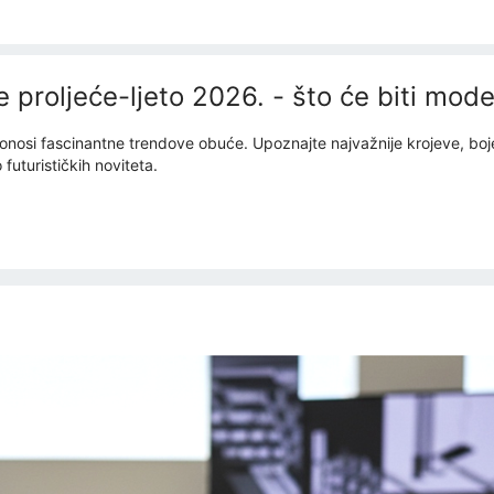
 proljeće-ljeto 2026. - što će biti mo
si fascinantne trendove obuće. Upoznajte najvažnije krojeve, boje i st
futurističkih noviteta.