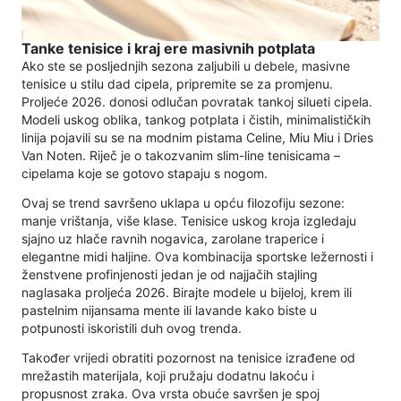
Tanke tenisice i kraj ere masivnih potplata
Ako ste se posljednjih sezona zaljubili u debele, masivne
tenisice u stilu dad cipela, pripremite se za promjenu.
Proljeće 2026. donosi odlučan povratak tankoj silueti cipela.
Modeli uskog oblika, tankog potplata i čistih, minimalističkih
linija pojavili su se na modnim pistama Celine, Miu Miu i Dries
Van Noten. Riječ je o takozvanim slim-line tenisicama –
cipelama koje se gotovo stapaju s nogom.
Ovaj se trend savršeno uklapa u opću filozofiju sezone:
manje vrištanja, više klase. Tenisice uskog kroja izgledaju
sjajno uz hlače ravnih nogavica, zarolane traperice i
elegantne midi haljine. Ova kombinacija sportske ležernosti i
ženstvene profinjenosti jedan je od najjačih stajling
naglasaka proljeća 2026. Birajte modele u bijeloj, krem ​​ili
pastelnim nijansama mente ili lavande kako biste u
potpunosti iskoristili duh ovog trenda.
Također vrijedi obratiti pozornost na tenisice izrađene od
mrežastih materijala, koji pružaju dodatnu lakoću i
propusnost zraka. Ova vrsta obuće savršen je spoj