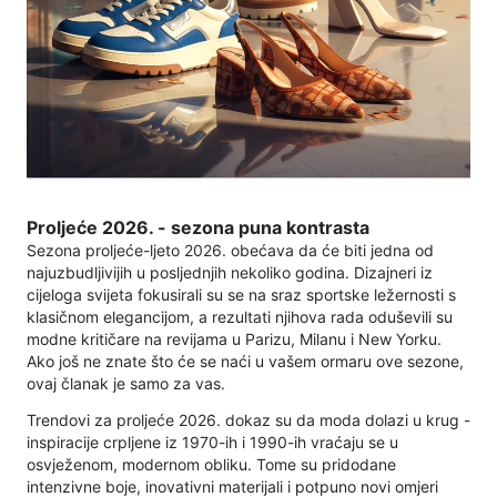
Proljeće 2026. - sezona puna kontrasta
Sezona proljeće-ljeto 2026. obećava da će biti jedna od
najuzbudljivijih u posljednjih nekoliko godina. Dizajneri iz
cijeloga svijeta fokusirali su se na sraz sportske ležernosti s
klasičnom elegancijom, a rezultati njihova rada oduševili su
modne kritičare na revijama u Parizu, Milanu i New Yorku.
Ako još ne znate što će se naći u vašem ormaru ove sezone,
ovaj članak je samo za vas.
Trendovi za proljeće 2026. dokaz su da moda dolazi u krug -
inspiracije crpljene iz 1970-ih i 1990-ih vraćaju se u
osvježenom, modernom obliku. Tome su pridodane
intenzivne boje, inovativni materijali i potpuno novi omjeri