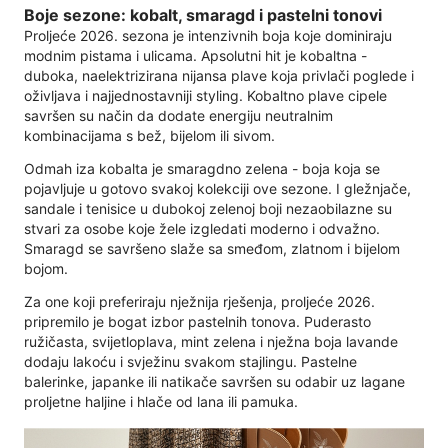
Boje sezone: kobalt, smaragd i pastelni tonovi
Proljeće 2026. sezona je intenzivnih boja koje dominiraju
modnim pistama i ulicama. Apsolutni hit je kobaltna -
duboka, naelektrizirana nijansa plave koja privlači poglede i
oživljava i najjednostavniji styling. Kobaltno plave cipele
savršen su način da dodate energiju neutralnim
kombinacijama s bež, bijelom ili sivom.
Odmah iza kobalta je smaragdno zelena - boja koja se
pojavljuje u gotovo svakoj kolekciji ove sezone. I gležnjače,
sandale i tenisice u dubokoj zelenoj boji nezaobilazne su
stvari za osobe koje žele izgledati moderno i odvažno.
Smaragd se savršeno slaže sa smeđom, zlatnom i bijelom
bojom.
Za one koji preferiraju nježnija rješenja, proljeće 2026.
pripremilo je bogat izbor pastelnih tonova. Puderasto
ružičasta, svijetloplava, mint zelena i nježna boja lavande
dodaju lakoću i svježinu svakom stajlingu. Pastelne
balerinke, japanke ili natikače savršen su odabir uz lagane
proljetne haljine i hlače od lana ili pamuka.