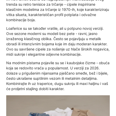
trenda su retro tenisice za trčanje - cipele inspirirane
klasičnim modelima za trčanje iz 1970-ih, koje karakteriziraju
vitka silueta, karakterističan profil potplata i odvažne
kombinacije boja.
Loaferice su se također vratile, ali u potpuno novoj verziji.
Ove sezone moderni su modeli bez pete - ravni, jasno
izraženog klasičnog oblika. Često se pojavljuju u metalik
obradi ili intenzivnim bojama koje im daju moderan karakter.
Ovo su savršene cipele za nošenje uz hlače širokih nogavica,
midi suknje i elegantne odjevne kombinacije.
Na modnim pistama pojavile su se i kaubojske čizme - obuća
koja se redovito vraća u popularnost. U verziji za 2026.
dolaze u prigušenim nijansama pješčano smeđe, bež i bijele,
često ukrašene suptilnim vezom ili metalnim detaljima.
Kombinirajte ih uz traperice, dugu suknju ili maxi haljinu i vaš
će proljetni stajling dobiti karakter.