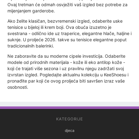
Ovaj tretman će odmah osvježiti vaš izgled bez potrebe za
mijenjanjem garderobe.
Ako želite klasičan, bezvremenski izgled, odaberite uske
tenisice u bijeloj ili krem ​​boji. Ova obuća izuzetno je
svestrana - odlično ide uz traperice, elegantne hlače, haljine i
suknje. U proljeće 2026. takve su tenisice elegantne poput
tradicionalnih balerinki.
Ne zaboravite da su moderne cipele investicija. Odaberite
modele od prirodnih materijala - kože ili eko antilop kože -
koji će trajati više sezona i uz pravilnu njegu zadržati svoj
izvrstan izgled. Pogledajte aktualnu kolekciju u KeeShoesu i
pronađite par koji će ovog proljeća biti savršen izraz vaše
osobnosti.
KATEGORIJE
djeca