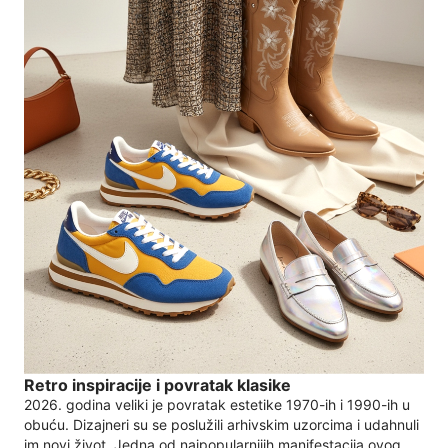
Retro inspiracije i povratak klasike
2026. godina veliki je povratak estetike 1970-ih i 1990-ih u
obuću. Dizajneri su se poslužili arhivskim uzorcima i udahnuli
im novi život. Jedna od najpopularnijih manifestacija ovog