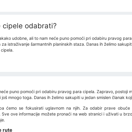
e cipele odabrati?
svakako udobne, ali to nam neće puno pomoći pri odabiru pravog para
 za istraživanje šarmantnih planinskih staza. Danas ih želimo sakupiti
cipela.
m neće puno pomoći pri odabiru pravog para cipela. Zapravo, postoji
 i još mnogo toga. Danas ih želimo sakupiti u jedan smislen članak koji
 pa ćemo se fokusirati uglavnom na njih. Za odabir prave obuće 
. Sve ove informacije možete pronaći na web stranici i uživati ​​u brzo
je.
e rute