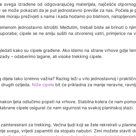
prije svega izrađene od odgovarajućeg materijala, najčešće otpornog
se može pokazati da je put jednostavno previše za nas. Počela je pa
 cipele moraju preživjeti s nama i kada hodamo po blatnom, natopljenom
remenom jednostavno istrošiti. Međutim, trebali biste se brinuti o nj
uporabe; cipele se ne smiju sušiti na otvorenoj vatri, primjerice na 
gledati kako su cipele građene. Ako idemo na strane vrhove gdje temp
zady – odaberimo lagane, ali visoke trekking cipele.
 dijela tako iznimno važna? Razlog leži u vrlo jednostavnoj i praktičnoj
i drugih ozljeda.
Niže cipele
bit će prikladna za manje neravne, ravnij
 nakon ljeta odlučimo popeti na vrhove. Stabilna kolera će nam pomoći 
abrane cipele osigurat će nam sigurnost na svakoj planinskoj stazi.
 zainteresirani za trekking. Većina ljudi koji se žele rekreirati u plani
Prije svega, vrijedi zapamtiti da stopalo nabubri. Zimi možete stavit