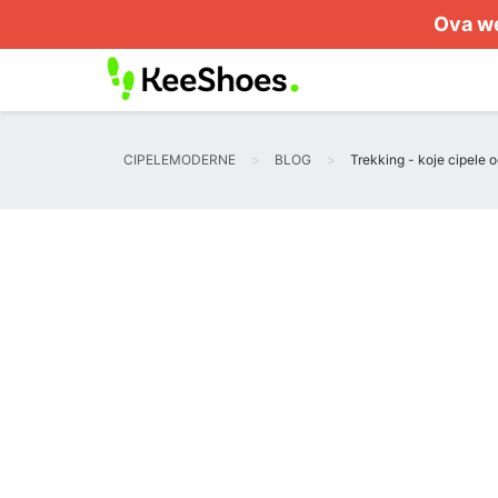
Ova we
CIPELEMODERNE
BLOG
Trekking - koje cipele o