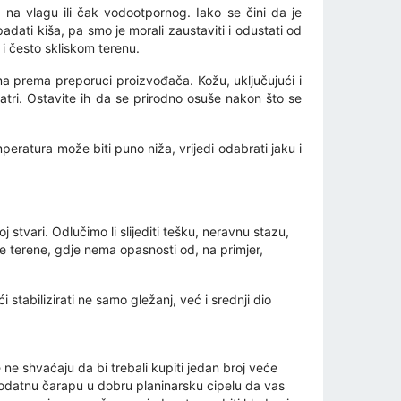
 na vlagu ili čak vodootpornog. Iako se čini da je
dati kiša, pa smo je morali zaustaviti i odustati od
 i često skliskom terenu.
ima prema preporuci proizvođača. Kožu, uključujući i
vatri. Ostavite ih da se prirodno osuše nakon što se
eratura može biti puno niža, vrijedi odabrati jaku i
 stvari. Odlučimo li slijediti tešku, neravnu stazu,
e terene, gdje nema opasnosti od, na primjer,
stabilizirati ne samo gležanj, već i srednji dio
ne ne shvaćaju da bi trebali kupiti jedan broj veće
i dodatnu čarapu u dobru planinarsku cipelu da vas