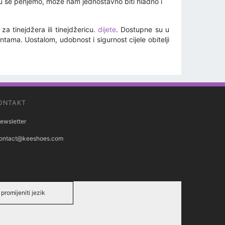
oju se penjemo, može nam jednostavno biti hladno i
a tinejdžera ili tinejdžericu.
dijete
. Dostupne su u
ntama. Uostalom, udobnost i sigurnost cijele obitelji
ONTAKT
ewsletter
ontact@keeshoes.com
promijeniti jezik