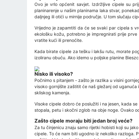
Ovo je vrlo općenit savjet. Izdržljive cipele su 
planinarenje u našim planinama laka stvar, ponekad 
daljnjeg ili otići u mirnije područje. U tom slučaju
Vrijedno je zapamtiti da će se svaki par cipela s v
ekološku kožu, potrebno je impregnirati prije prve 
vratite kući ili prenoćite.
Kada birate cipele za tešku i lakšu rutu, morate po
izoliranu obuću. Ako idemo u poljske planine Bieszc
Nisko ili visoko?
Počnimo s pitanjem - zašto je razlika u visini gornjeg
visoko gornjište zaštitit će naš gležanj od uganuća 
skliskog kamenja.
Visoke cipele dobro će poslužiti i na jesen, kada se
stopala, petu i skočni zglob na obje noge. Ovako od
Zašto cipele moraju biti jedan broj veće?
Za tu činjenicu znaju samo rijetki hobisti koji su jako
cipele. To će nam biti ugodno iz nekoliko razloga. 