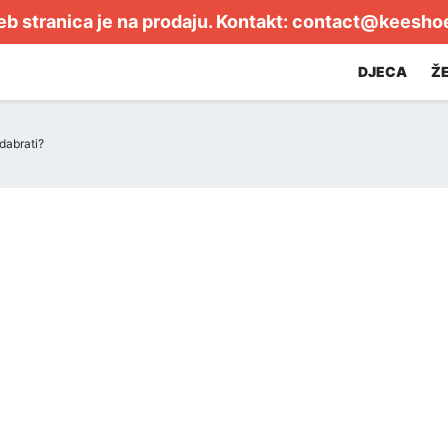
b stranica je na prodaju. Kontakt:
contact@keesho
DJECA
Ž
dabrati?