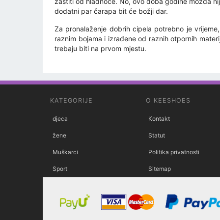
zaštiti od hladnoće. No, ovo doba godine možda nije
dodatni par čarapa bit će božji dar.
Za pronalaženje dobrih cipela potrebno je vrijeme, 
raznim bojama i izrađene od raznih otpornih materi
trebaju biti na prvom mjestu.
KATEGORIJE
O KEESHOES
djeca
Kontakt
žene
Statut
Muškarci
Politika privatnosti
Sport
Sitemap