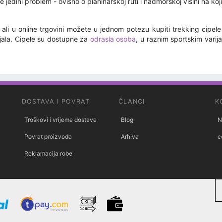
 jedini problem - ovisno o planinarskoj ruti i nadmorskoj visini na k
ali u online trgovini možete u jednom potezu kupiti trekking cipele z
jala. Cipele su dostupne za
odrasla osoba
, u raznim sportskim varija
DOSTAVA I POVRAT
ČLANCI
K
Troškovi i vrijeme dostave
Blog
N
Povrat proizvoda
Arhiva
c
Reklamacija robe