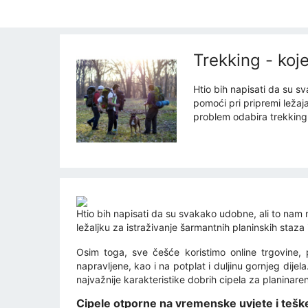
Trekking - koj
Htio bih napisati da su 
pomoći pri pripremi ležaja
problem odabira trekking 
Htio bih napisati da su svakako udobne, ali to na
ležaljku za istraživanje šarmantnih planinskih staza
Osim toga, sve češće koristimo online trgovine,
napravljene, kao i na potplat i duljinu gornjeg dijela
najvažnije karakteristike dobrih cipela za planinaren
Cipele otporne na vremenske uvjete i tešk