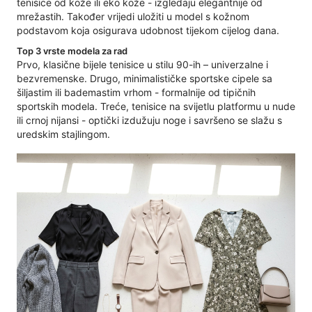
tenisice od kože ili eko kože - izgledaju elegantnije od
mrežastih. Također vrijedi uložiti u model s kožnom
podstavom koja osigurava udobnost tijekom cijelog dana.
Top 3 vrste modela za rad
Prvo, klasične bijele tenisice u stilu 90-ih – univerzalne i
bezvremenske. Drugo, minimalističke sportske cipele sa
šiljastim ili bademastim vrhom - formalnije od tipičnih
sportskih modela. Treće, tenisice na svijetlu platformu u nude
ili crnoj nijansi - optički izdužuju noge i savršeno se slažu s
uredskim stajlingom.