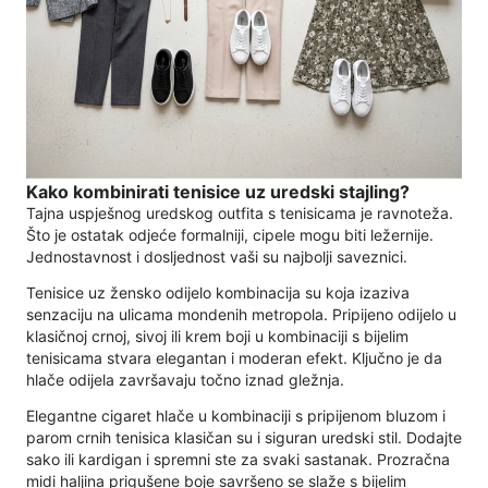
Kako kombinirati tenisice uz uredski stajling?
Tajna uspješnog uredskog outfita s tenisicama je ravnoteža.
Što je ostatak odjeće formalniji, cipele mogu biti ležernije.
Jednostavnost i dosljednost vaši su najbolji saveznici.
Tenisice uz žensko odijelo kombinacija su koja izaziva
senzaciju na ulicama mondenih metropola. Pripijeno odijelo u
klasičnoj crnoj, sivoj ili krem ​​boji u kombinaciji s bijelim
tenisicama stvara elegantan i moderan efekt. Ključno je da
hlače odijela završavaju točno iznad gležnja.
Elegantne cigaret hlače u kombinaciji s pripijenom bluzom i
parom crnih tenisica klasičan su i siguran uredski stil. Dodajte
sako ili kardigan i spremni ste za svaki sastanak. Prozračna
midi haljina prigušene boje savršeno se slaže s bijelim