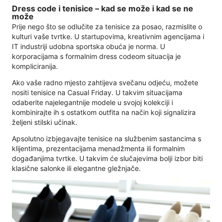
Dress code i tenisice – kad se može i kad se ne
može
Prije nego što se odlučite za tenisice za posao, razmislite o
kulturi vaše tvrtke. U startupovima, kreativnim agencijama i
IT industriji udobna sportska obuća je norma. U
korporacijama s formalnim dress codeom situacija je
kompliciranija.
Ako vaše radno mjesto zahtijeva svečanu odjeću, možete
nositi tenisice na Casual Friday. U takvim situacijama
odaberite najelegantnije modele u svojoj kolekciji i
kombinirajte ih s ostatkom outfita na način koji signalizira
željeni stilski učinak.
Apsolutno izbjegavajte tenisice na službenim sastancima s
klijentima, prezentacijama menadžmenta ili formalnim
događanjima tvrtke. U takvim će slučajevima bolji izbor biti
klasične salonke ili elegantne gležnjače.