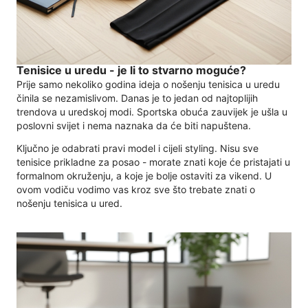
Tenisice u uredu - je li to stvarno moguće?
Prije samo nekoliko godina ideja o nošenju tenisica u uredu
činila se nezamislivom. Danas je to jedan od najtoplijih
trendova u uredskoj modi. Sportska obuća zauvijek je ušla u
poslovni svijet i nema naznaka da će biti napuštena.
Ključno je odabrati pravi model i cijeli styling. Nisu sve
tenisice prikladne za posao - morate znati koje će pristajati u
formalnom okruženju, a koje je bolje ostaviti za vikend. U
ovom vodiču vodimo vas kroz sve što trebate znati o
nošenju tenisica u ured.