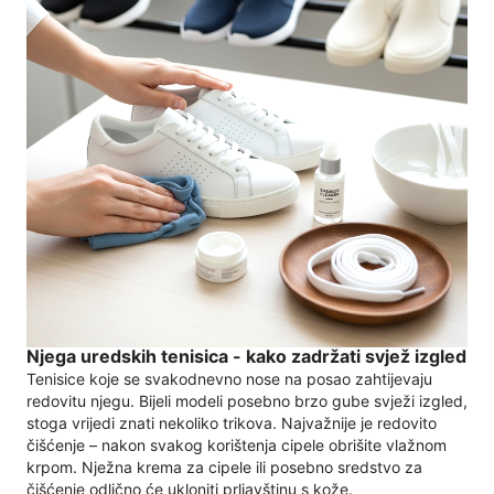
Njega uredskih tenisica - kako zadržati svjež izgled
Tenisice koje se svakodnevno nose na posao zahtijevaju
redovitu njegu. Bijeli modeli posebno brzo gube svježi izgled,
stoga vrijedi znati nekoliko trikova. Najvažnije je redovito
čišćenje – nakon svakog korištenja cipele obrišite vlažnom
krpom. Nježna krema za cipele ili posebno sredstvo za
čišćenje odlično će ukloniti prljavštinu s kože.