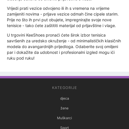
Vrijedi prati vezice odvojeno ili ih s vremena na vrijeme
zamijeniti novima - prljave vezice odmah čine cipele starim.
Prije no što ih prvi put obujete, impregnirajte svoje nove
tenisice - tako ćete zaštititi materijal od prljavštine i vlage.
U trgovini KeeShoes pronaći ćete širok izbor tenisica
savršenih za uredsko okruženje - od minimalističkih klasičnih
modela do avangardnijih prijedloga. Odaberite svoj omiljeni
par i dokažite da udobnost i profesionalni izgled mogu ići
ruku pod ruku!
KATEGORIJE
djeca
žene
Muškarci
Sport