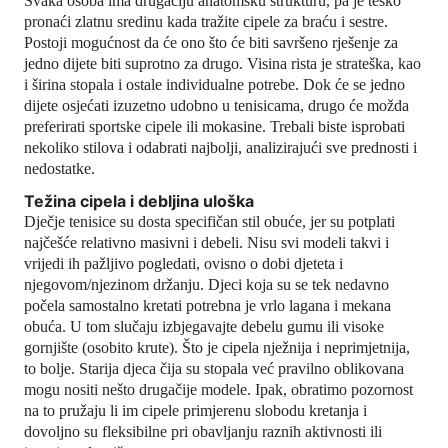
Svaka osoba ima drugačiju anatomsku strukturu, pa je teško
pronaći zlatnu sredinu kada tražite cipele za braću i sestre.
Postoji mogućnost da će ono što će biti savršeno rješenje za
jedno dijete biti suprotno za drugo. Visina rista je strateška, kao
i širina stopala i ostale individualne potrebe. Dok će se jedno
dijete osjećati izuzetno udobno u tenisicama, drugo će možda
preferirati sportske cipele ili mokasine. Trebali biste isprobati
nekoliko stilova i odabrati najbolji, analizirajući sve prednosti i
nedostatke.
Težina cipela i debljina uloška
Dječje tenisice su dosta specifičan stil obuće, jer su potplati
najčešće relativno masivni i debeli. Nisu svi modeli takvi i
vrijedi ih pažljivo pogledati, ovisno o dobi djeteta i
njegovom/njezinom držanju. Djeci koja su se tek nedavno
počela samostalno kretati potrebna je vrlo lagana i mekana
obuća. U tom slučaju izbjegavajte debelu gumu ili visoke
gornjište (osobito krute). Što je cipela nježnija i neprimjetnija,
to bolje. Starija djeca čija su stopala već pravilno oblikovana
mogu nositi nešto drugačije modele. Ipak, obratimo pozornost
na to pružaju li im cipele primjerenu slobodu kretanja i
dovoljno su fleksibilne pri obavljanju raznih aktivnosti ili