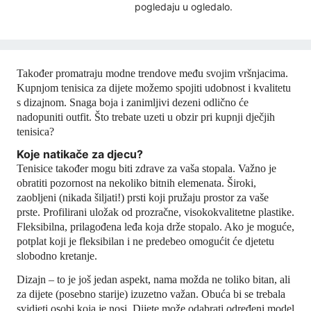
pogledaju u ogledalo.
Također promatraju modne trendove među svojim vršnjacima.
Kupnjom tenisica za dijete možemo spojiti udobnost i kvalitetu
s dizajnom. Snaga boja i zanimljivi dezeni odlično će
nadopuniti outfit. Što trebate uzeti u obzir pri kupnji dječjih
tenisica?
Koje natikače za djecu?
Tenisice također mogu biti zdrave za vaša stopala. Važno je
obratiti pozornost na nekoliko bitnih elemenata. Široki,
zaobljeni (nikada šiljati!) prsti koji pružaju prostor za vaše
prste. Profilirani uložak od prozračne, visokokvalitetne plastike.
Fleksibilna, prilagođena leđa koja drže stopalo. Ako je moguće,
potplat koji je fleksibilan i ne predebeo omogućit će djetetu
slobodno kretanje.
Dizajn – to je još jedan aspekt, nama možda ne toliko bitan, ali
za dijete (posebno starije) izuzetno važan. Obuća bi se trebala
svidjeti osobi koja je nosi. Dijete može odabrati određeni model