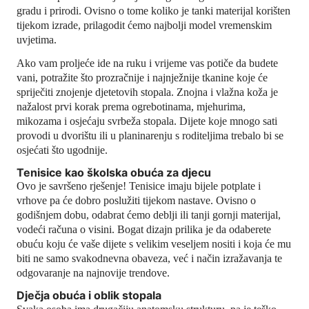
gradu i prirodi. Ovisno o tome koliko je tanki materijal korišten
tijekom izrade, prilagodit ćemo najbolji model vremenskim
uvjetima.
Ako vam proljeće ide na ruku i vrijeme vas potiče da budete
vani, potražite što prozračnije i najnježnije tkanine koje će
spriječiti znojenje djetetovih stopala. Znojna i vlažna koža je
nažalost prvi korak prema ogrebotinama, mjehurima,
mikozama i osjećaju svrbeža stopala. Dijete koje mnogo sati
provodi u dvorištu ili u planinarenju s roditeljima trebalo bi se
osjećati što ugodnije.
Tenisice kao školska obuća za djecu
Ovo je savršeno rješenje! Tenisice imaju bijele potplate i
vrhove pa će dobro poslužiti tijekom nastave. Ovisno o
godišnjem dobu, odabrat ćemo deblji ili tanji gornji materijal,
vodeći računa o visini. Bogat dizajn prilika je da odaberete
obuću koju će vaše dijete s velikim veseljem nositi i koja će mu
biti ne samo svakodnevna obaveza, već i način izražavanja te
odgovaranje na najnovije trendove.
Dječja obuća i oblik stopala