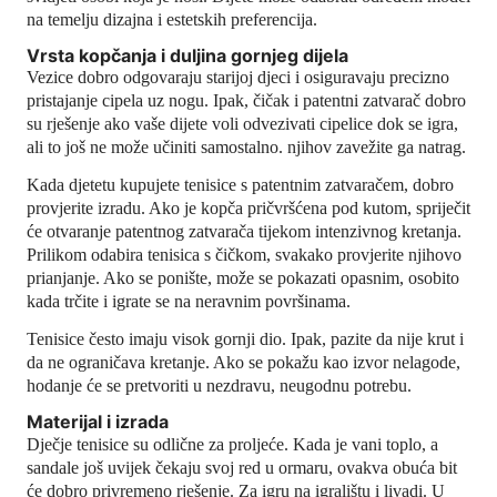
na temelju dizajna i estetskih preferencija.
Vrsta kopčanja i duljina gornjeg dijela
Vezice dobro odgovaraju starijoj djeci i osiguravaju precizno
pristajanje cipela uz nogu. Ipak, čičak i patentni zatvarač dobro
su rješenje ako vaše dijete voli odvezivati ​​cipelice dok se igra,
ali to još ne može učiniti samostalno.
njihov
zavežite ga natrag.
Kada djetetu kupujete tenisice s patentnim zatvaračem, dobro
provjerite izradu. Ako je kopča pričvršćena pod kutom, spriječit
će otvaranje patentnog zatvarača tijekom intenzivnog kretanja.
Prilikom odabira tenisica s čičkom, svakako provjerite njihovo
prianjanje. Ako se ponište, može se pokazati opasnim, osobito
kada trčite i igrate se na neravnim površinama.
Tenisice često imaju visok gornji dio. Ipak, pazite da nije krut i
da ne ograničava kretanje. Ako se pokažu kao izvor nelagode,
hodanje će se pretvoriti u nezdravu, neugodnu potrebu.
Materijal i izrada
Dječje tenisice su odlične za proljeće. Kada je vani toplo, a
sandale još uvijek čekaju svoj red u ormaru, ovakva obuća bit
će dobro privremeno rješenje. Za igru ​​na igralištu i livadi. U