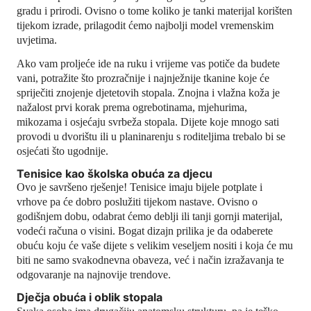
gradu i prirodi. Ovisno o tome koliko je tanki materijal korišten
tijekom izrade, prilagodit ćemo najbolji model vremenskim
uvjetima.
Ako vam proljeće ide na ruku i vrijeme vas potiče da budete
vani, potražite što prozračnije i najnježnije tkanine koje će
spriječiti znojenje djetetovih stopala. Znojna i vlažna koža je
nažalost prvi korak prema ogrebotinama, mjehurima,
mikozama i osjećaju svrbeža stopala. Dijete koje mnogo sati
provodi u dvorištu ili u planinarenju s roditeljima trebalo bi se
osjećati što ugodnije.
Tenisice kao školska obuća za djecu
Ovo je savršeno rješenje! Tenisice imaju bijele potplate i
vrhove pa će dobro poslužiti tijekom nastave. Ovisno o
godišnjem dobu, odabrat ćemo deblji ili tanji gornji materijal,
vodeći računa o visini. Bogat dizajn prilika je da odaberete
obuću koju će vaše dijete s velikim veseljem nositi i koja će mu
biti ne samo svakodnevna obaveza, već i način izražavanja te
odgovaranje na najnovije trendove.
Dječja obuća i oblik stopala