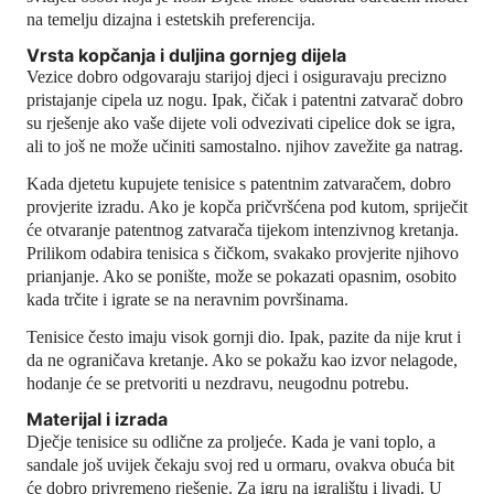
na temelju dizajna i estetskih preferencija.
Vrsta kopčanja i duljina gornjeg dijela
Vezice dobro odgovaraju starijoj djeci i osiguravaju precizno
pristajanje cipela uz nogu. Ipak, čičak i patentni zatvarač dobro
su rješenje ako vaše dijete voli odvezivati ​​cipelice dok se igra,
ali to još ne može učiniti samostalno.
njihov
zavežite ga natrag.
Kada djetetu kupujete tenisice s patentnim zatvaračem, dobro
provjerite izradu. Ako je kopča pričvršćena pod kutom, spriječit
će otvaranje patentnog zatvarača tijekom intenzivnog kretanja.
Prilikom odabira tenisica s čičkom, svakako provjerite njihovo
prianjanje. Ako se ponište, može se pokazati opasnim, osobito
kada trčite i igrate se na neravnim površinama.
Tenisice često imaju visok gornji dio. Ipak, pazite da nije krut i
da ne ograničava kretanje. Ako se pokažu kao izvor nelagode,
hodanje će se pretvoriti u nezdravu, neugodnu potrebu.
Materijal i izrada
Dječje tenisice su odlične za proljeće. Kada je vani toplo, a
sandale još uvijek čekaju svoj red u ormaru, ovakva obuća bit
će dobro privremeno rješenje. Za igru ​​na igralištu i livadi. U