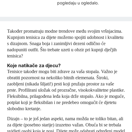
pogledaju u ogledalo.
Također promatraju modne trendove među svojim vršnjacima.
Kupnjom tenisica za dijete možemo spojiti udobnost i kvalitetu
s dizajnom. Snaga boja i zanimljivi dezeni odlično će
nadopuniti outfit. Što trebate uzeti u obzir pri kupnji dječjih
tenisica?
Koje natikače za djecu?
Tenisice također mogu biti zdrave za vaša stopala. Važno je
obratiti pozornost na nekoliko bitnih elemenata. Široki,
zaobljeni (nikada šiljati!) prsti koji pružaju prostor za vaše
prste. Profilirani uložak od prozračne, visokokvalitetne plastike.
Fleksibilna, prilagođena leđa koja drže stopalo. Ako je moguće,
potplat koji je fleksibilan i ne predebeo omogućit će djetetu
slobodno kretanje.
Dizajn – to je još jedan aspekt, nama možda ne toliko bitan, ali
za dijete (posebno starije) izuzetno važan. Obuća bi se trebala
svidjeti osobi koja je nosi. Dijete može odabrati određeni model