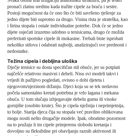
Svaka osoba ima drugačiju anatomsku strukturu, pa je teško
pronaći zlatnu sredinu kada tražite cipele za braću i sestre.
Postoji mogućnost da će ono što će biti savršeno rješenje za
jedno dijete biti suprotno za drugo. Visina rista je strateška, kao
i širina stopala i ostale individualne potrebe. Dok će se jedno
dijete osjećati izuzetno udobno u tenisicama, drugo će možda
preferirati sportske cipele ili mokasine. Trebali biste isprobati
nekoliko stilova i odabrati najbolji, analizirajući sve prednosti i
nedostatke.
Težina cipela i debljina uloška
Dječje tenisice su dosta specifičan stil obuće, jer su potplati
najčešće relativno masivni i debeli. Nisu svi modeli takvi i
vrijedi ih pažljivo pogledati, ovisno o dobi djeteta i
njegovom/njezinom držanju. Djeci koja su se tek nedavno
počela samostalno kretati potrebna je vrlo lagana i mekana
obuća. U tom slučaju izbjegavajte debelu gumu ili visoke
gornjište (osobito krute). Što je cipela nježnija i neprimjetnija,
to bolje. Starija djeca čija su stopala već pravilno oblikovana
mogu nositi nešto drugačije modele. Ipak, obratimo pozornost
na to pružaju li im cipele primjerenu slobodu kretanja i
dovoljno su fleksibilne pri obavljanju raznih aktivnosti ili