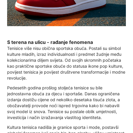
S terena na ulicu - rađanje fenomena
Tenisice više nisu obična sportska obuća. Postali su simbol
kulture mladih, izraz individualnosti i predmet žudnje među
kolekcionarima diljem svijeta. Od svojih skromnih početaka
kao praktične sportske obuće do statusa ikone pop kulture,
povijest tenisica je povijest društvene transformacije i modne
revolucije.
Pedesetih godina prošlog stoljeća tenisice su bile
jednostavna obuća za djecu i sportaše. Danas ograničena
izdanja dostižu cijene od nekoliko desetaka tisuća zlota, a
obožavatelji provode noći ispred trgovina kako bi nabavili
svoj model iz snova. Tenisice su postale oblik umjetnosti,
investicija i način izražavanja vlastitog identiteta.
Kultura tenisica nadišla je granice sporta i mode, postavši