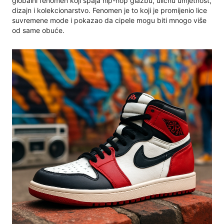
globalni fenomen koji spaja hip-hop glazbu, uličnu umjetnost,
dizajn i kolekcionarstvo. Fenomen je to koji je promijenio lice
suvremene mode i pokazao da cipele mogu biti mnogo više
od same obuće.