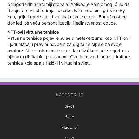
prilagođenih anatomiji stopala. Aplikacije vam omogućuju da
dizajnirate vlastite boje i uzorke. Nike nudi uslugu Nike By
You, gdje kupci sami dizajniraju svoje cipele. Budućnost će
donijeti još veću personalizaciju i jedinstvenost obuće.
NFT-ovi i virtualne tenisice
Virtualne tenisice pojavile su se u metaverzumu kao NFT-ovi.
Ljudi plaćaju pravim novcem za digitalne cipele za svoje
avatare. Neke robne marke prodaju fizičke cipele zajedno s
njihovim digitalnim pandanom. Ovo je nova dimenzija kulture
tenisica koja spaja fizički i virtualni svijet.
KATEGORIJE
djeca
žene
Muškarci
Sport