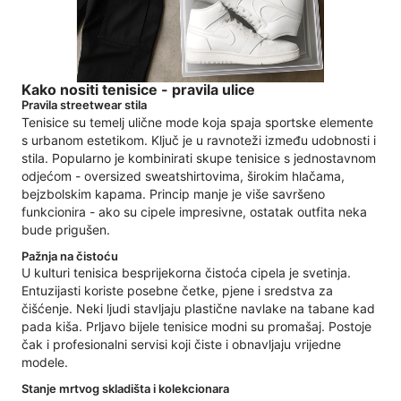
Kako nositi tenisice - pravila ulice
Pravila streetwear stila
Tenisice su temelj ulične mode koja spaja sportske elemente
s urbanom estetikom. Ključ je u ravnoteži između udobnosti i
stila. Popularno je kombinirati skupe tenisice s jednostavnom
odjećom - oversized sweatshirtovima, širokim hlačama,
bejzbolskim kapama. Princip manje je više savršeno
funkcionira - ako su cipele impresivne, ostatak outfita neka
bude prigušen.
Pažnja na čistoću
U kulturi tenisica besprijekorna čistoća cipela je svetinja.
Entuzijasti koriste posebne četke, pjene i sredstva za
čišćenje. Neki ljudi stavljaju plastične navlake na tabane kad
pada kiša. Prljavo bijele tenisice modni su promašaj. Postoje
čak i profesionalni servisi koji čiste i obnavljaju vrijedne
modele.
Stanje mrtvog skladišta i kolekcionara