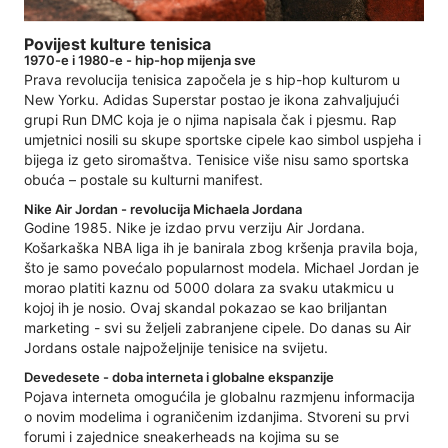
Povijest kulture tenisica
1970-e i 1980-e - hip-hop mijenja sve
Prava revolucija tenisica započela je s hip-hop kulturom u
New Yorku. Adidas Superstar postao je ikona zahvaljujući
grupi Run DMC koja je o njima napisala čak i pjesmu. Rap
umjetnici nosili su skupe sportske cipele kao simbol uspjeha i
bijega iz geto siromaštva. Tenisice više nisu samo sportska
obuća – postale su kulturni manifest.
Nike Air Jordan - revolucija Michaela Jordana
Godine 1985. Nike je izdao prvu verziju Air Jordana.
Košarkaška NBA liga ih je banirala zbog kršenja pravila boja,
što je samo povećalo popularnost modela. Michael Jordan je
morao platiti kaznu od 5000 dolara za svaku utakmicu u
kojoj ih je nosio. Ovaj skandal pokazao se kao briljantan
marketing - svi su željeli zabranjene cipele. Do danas su Air
Jordans ostale najpoželjnije tenisice na svijetu.
Devedesete - doba interneta i globalne ekspanzije
Pojava interneta omogućila je globalnu razmjenu informacija
o novim modelima i ograničenim izdanjima. Stvoreni su prvi
forumi i zajednice sneakerheads na kojima su se