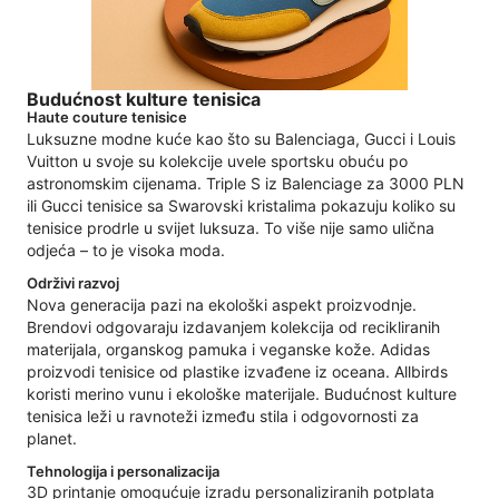
Budućnost kulture tenisica
Haute couture tenisice
Luksuzne modne kuće kao što su Balenciaga, Gucci i Louis
Vuitton u svoje su kolekcije uvele sportsku obuću po
astronomskim cijenama. Triple S iz Balenciage za 3000 PLN
ili Gucci tenisice sa Swarovski kristalima pokazuju koliko su
tenisice prodrle u svijet luksuza. To više nije samo ulična
odjeća – to je visoka moda.
Održivi razvoj
Nova generacija pazi na ekološki aspekt proizvodnje.
Brendovi odgovaraju izdavanjem kolekcija od recikliranih
materijala, organskog pamuka i veganske kože. Adidas
proizvodi tenisice od plastike izvađene iz oceana. Allbirds
koristi merino vunu i ekološke materijale. Budućnost kulture
tenisica leži u ravnoteži između stila i odgovornosti za
planet.
Tehnologija i personalizacija
3D printanje omogućuje izradu personaliziranih potplata