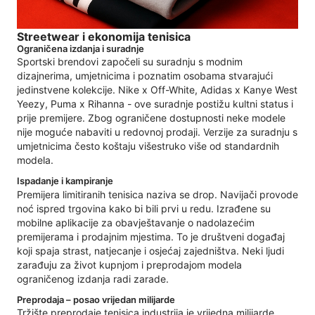
Streetwear i ekonomija tenisica
Ograničena izdanja i suradnje
Sportski brendovi započeli su suradnju s modnim
dizajnerima, umjetnicima i poznatim osobama stvarajući
jedinstvene kolekcije. Nike x Off-White, Adidas x Kanye West
Yeezy, Puma x Rihanna - ove suradnje postižu kultni status i
prije premijere. Zbog ograničene dostupnosti neke modele
nije moguće nabaviti u redovnoj prodaji. Verzije za suradnju s
umjetnicima često koštaju višestruko više od standardnih
modela.
Ispadanje i kampiranje
Premijera limitiranih tenisica naziva se drop. Navijači provode
noć ispred trgovina kako bi bili prvi u redu. Izrađene su
mobilne aplikacije za obavještavanje o nadolazećim
premijerama i prodajnim mjestima. To je društveni događaj
koji spaja strast, natjecanje i osjećaj zajedništva. Neki ljudi
zarađuju za život kupnjom i preprodajom modela
ograničenog izdanja radi zarade.
Preprodaja – posao vrijedan milijarde
Tržište preprodaje tenisica industrija je vrijedna milijarde