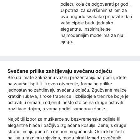
odjeću koja će odgovarati prigodi.
U potrazi za savršenim stilom za
ovu prigodu svakako pripazite da i
vaše cipele budu jednako
elegantne. Inspirirajte se
najmodernijim modelima za nju i
njega.
Svečane prilike zahtijevaju svečanu odjeću
Bilo da imate zakazanu važnu prezentaciju na poslu, idete
na završni ispit ili likovno otvorenje, formalne prilike
jednostavno zahtijevaju svečanu odjeću. Zgužvane majice
kratkih rukava, široke traperice i izblijedjele trenirke bolje je
ostaviti u ormaru i odjenuti nešto što će na druge ostaviti
pozitivan dojam, a vama podići samopouzdanje.
Najočitiji izbor za muškarce su bezvremenska odijela ili
elegantne hlače i pažljivo izglačane košulje. Žene, s druge
strane, imaju puno širi raspon mogućnosti. Osim klasičnih
haljina u raznim krojevima, mogu birati između svečanih