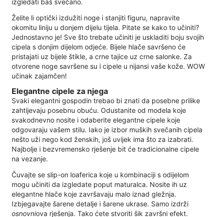
izgledati baš svečano.
Želite li optički izdužiti noge i stanjiti figuru, napravite
okomitu liniju u donjem dijelu tijela. Pitate se kako to učiniti?
Jednostavno je! Sve što trebate učiniti je uskladiti boju svojih
cipela s donjim dijelom odjeće. Bijele hlače savršeno će
pristajati uz bijele štikle, a crne tajice uz crne salonke. Za
otvorene noge savršene su i cipele u nijansi vaše kože. WOW
učinak zajamčen!
Elegantne cipele za njega
Svaki elegantni gospodin trebao bi znati da posebne prilike
zahtijevaju posebnu obuću. Odustanite od modela koje
svakodnevno nosite i odaberite elegantne cipele koje
odgovaraju vašem stilu. Iako je izbor muških svečanih cipela
nešto uži nego kod ženskih, još uvijek ima što za izabrati.
Najbolje i bezvremensko rješenje bit će tradicionalne cipele
na vezanje.
Čuvajte se slip-on loaferica koje u kombinaciji s odijelom
mogu učiniti da izgledate poput maturalca. Nosite ih uz
elegantne hlače koje završavaju malo iznad gležnja.
Izbjegavajte šarene detalje i šarene ukrase. Samo izdrži
osnovni
ova rješenja. Tako ćete stvoriti šik završni efekt.