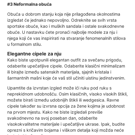
#3 Neformalna obuća
Obuća u dobrom stanju koja nije prilagođena okolnostima
izgledat će jednako nepovoljno. Odreknite se svih vrsta
sportske obuće, kao i muških sandala i ostale svakodnevne
obuće. U nastavku ćete pronaći najbolje modele za nju i
njega koji će vas inspirirati na stvaranje fenomenalnih stilova
u formalnom stilu.
Elegantne cipele za nju
Kako biste upotpunili elegantan outfit za svečanu prigodu,
odaberite upečatljive cipele. Odaberite klasični minimalizam
ili birajte između satenskih materijala, sjajnih kristala i
šarmantnih mašni koje će vaš stil učiniti uistinu jedinstvenim.
Upamtite da izvrstan izgled može ići ruku pod ruku s
neprekidnom udobnošću. Osim klasičnih, visoko visokih štikli,
možete birati između udobnijih štikli ili wedgesica. Ravne
cipele također su izvrsna opcija za žene kojima je udobnost
na prvom mjestu. Kako ne biste izgledali previše
svakodnevno na svoj poseban dan, odaberite
visokokvalitetne materijale i upečatljive ukrase. Ipak, budite
oprezni s kričavim bojama i viškom detalja koji možda neće