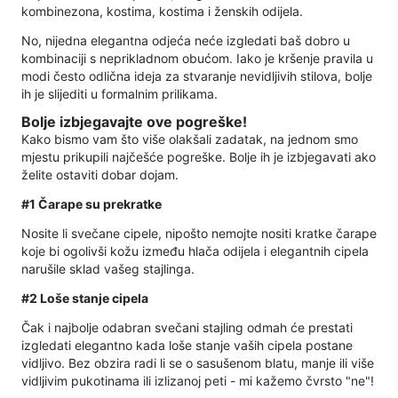
kombinezona, kostima, kostima i ženskih odijela.
No, nijedna elegantna odjeća neće izgledati baš dobro u
kombinaciji s neprikladnom obućom. Iako je kršenje pravila u
modi često odlična ideja za stvaranje nevidljivih stilova, bolje
ih je slijediti u formalnim prilikama.
Bolje izbjegavajte ove pogreške!
Kako bismo vam što više olakšali zadatak, na jednom smo
mjestu prikupili najčešće pogreške. Bolje ih je izbjegavati ako
želite ostaviti dobar dojam.
#1 Čarape su prekratke
Nosite li svečane cipele, nipošto nemojte nositi kratke čarape
koje bi ogolivši kožu između hlača odijela i elegantnih cipela
narušile sklad vašeg stajlinga.
#2 Loše stanje cipela
Čak i najbolje odabran svečani stajling odmah će prestati
izgledati elegantno kada loše stanje vaših cipela postane
vidljivo. Bez obzira radi li se o sasušenom blatu, manje ili više
vidljivim pukotinama ili izlizanoj peti - mi kažemo čvrsto "ne"!