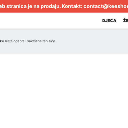
b stranica je na prodaju. Kontakt:
contact@keesho
DJECA
Ž
ko biste odabrali savršene tenisice