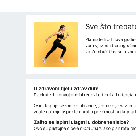
Sve što trebat
Planirate li od nove godi
vam vježbe i trening učini
za Zumbu? U našem vodiču
U zdravom tijelu zdrav duh!
Planirate li u novoj godini redovito trenirati u teret
Osim kupnje sezonske ulaznice, jednako je važno nab
znate na koje aspekte obratiti pozornost pri kupnji 
Zašto se isplati ulagati u dobre tenisice?
Ovo su pristojne cipele
mora imati,
ako planirate redo