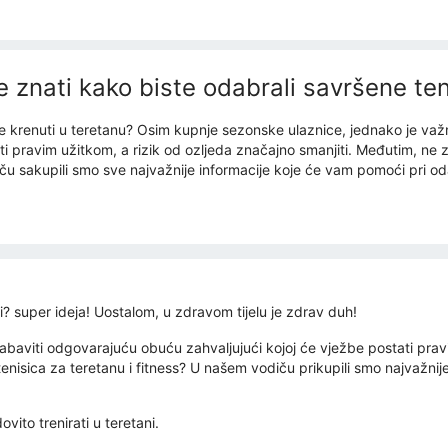
e znati kako biste odabrali savršene ten
ne krenuti u teretanu? Osim kupnje sezonske ulaznice, jednako je va
ti pravim užitkom, a rizik od ozljeda značajno smanjiti. Međutim, ne z
 sakupili smo sve najvažnije informacije koje će vam pomoći pri od
ani? super ideja! Uostalom, u zdravom tijelu je zdrav duh!
aviti odgovarajuću obuću zahvaljujući kojoj će vježbe postati pravi u
tenisica za teretanu i fitness? U našem vodiču prikupili smo najvažnij
vito trenirati u teretani.