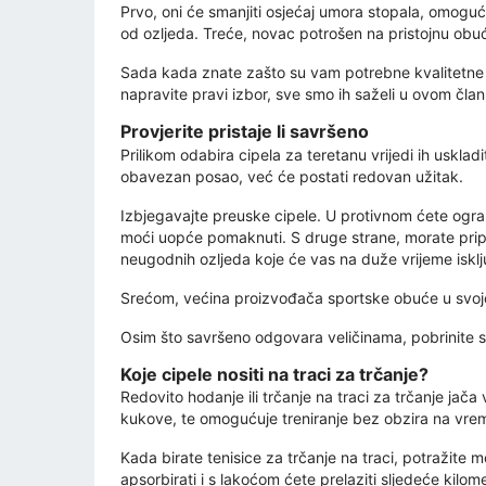
Prvo, oni će smanjiti osjećaj umora stopala, omoguć
od ozljeda. Treće, novac potrošen na pristojnu obuću
Sada kada znate zašto su vam potrebne kvalitetne te
napravite pravi izbor, sve smo ih saželi u ovom član
Provjerite pristaje li savršeno
Prilikom odabira cipela za teretanu vrijedi ih uskla
obavezan posao, već će postati redovan užitak.
Izbjegavajte preuske cipele. U protivnom ćete ogran
moći uopće pomaknuti. S druge strane, morate pripaz
neugodnih ozljeda koje će vas na duže vrijeme isključ
Srećom, većina proizvođača sportske obuće u svojoj
Osim što savršeno odgovara veličinama, pobrinite 
Koje cipele nositi na traci za trčanje?
Redovito hodanje ili trčanje na traci za trčanje jača
kukove, te omogućuje treniranje bez obzira na vrem
Kada birate tenisice za trčanje na traci, potražite 
apsorbirati i s lakoćom ćete prelaziti sljedeće kilom