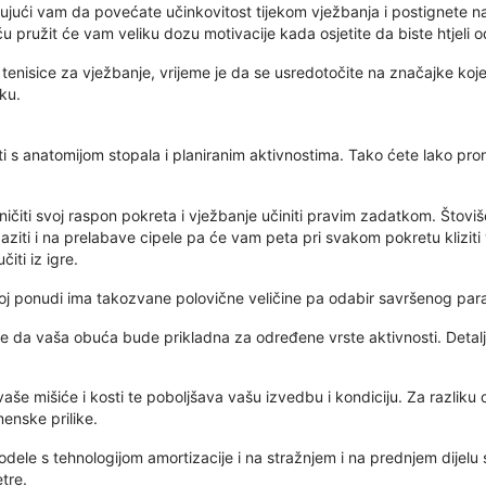
ujući vam da povećate učinkovitost tijekom vježbanja i postignete naj
 pružit će vam veliku dozu motivacije kada osjetite da biste htjeli o
nisice za vježbanje, vrijeme je da se usredotočite na značajke koje 
ku.
diti s anatomijom stopala i planiranim aktivnostima. Tako ćete lako pr
ičiti svoj raspon pokreta i vježbanje učiniti pravim zadatkom. Štoviš
iti i na prelabave cipele pa će vam peta pri svakom pokretu kliziti 
iti iz igre.
 ponudi ima takozvane polovične veličine pa odabir savršenog para ne
se da vaša obuća bude prikladna za određene vrste aktivnosti. Detal
 vaše mišiće i kosti te poboljšava vašu izvedbu i kondiciju. Za razliku
enske prilike.
modele s tehnologijom amortizacije i na stražnjem i na prednjem dijelu 
etre.