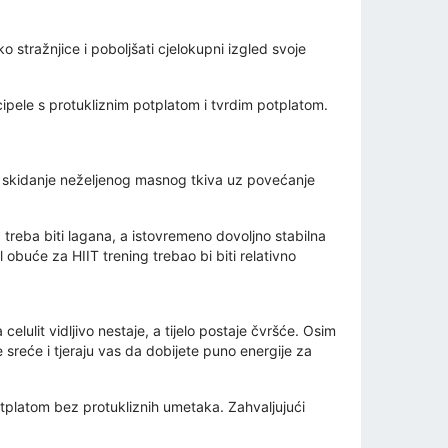
ko stražnjice i poboljšati cjelokupni izgled svoje
cipele s protukliznim potplatom i tvrdim potplatom.
u i skidanje neželjenog masnog tkiva uz povećanje
 treba biti lagana, a istovremeno dovoljno stabilna
 obuće za HIIT trening trebao bi biti relativno
lulit vidljivo nestaje, a tijelo postaje čvršće. Osim
sreće i tjeraju vas da dobijete puno energije za
potplatom bez protukliznih umetaka. Zahvaljujući