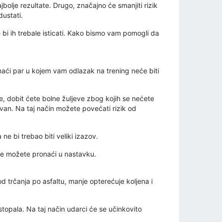
bolje rezultate. Drugo, značajno će smanjiti rizik
dustati.
bi ih trebale isticati. Kako bismo vam pomogli da
onaći par u kojem vam odlazak na trening neće biti
e, dobit ćete bolne žuljeve zbog kojih se nećete
van. Na taj način možete povećati rizik od
 bi trebao biti veliki izazov.
je možete pronaći u nastavku.
 od trčanja po asfaltu, manje opterećuje koljena i
stopala. Na taj način udarci će se učinkovito