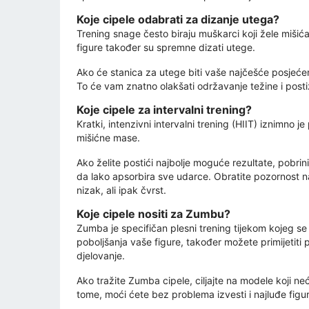
Koje cipele odabrati za dizanje utega?
Trening snage često biraju muškarci koji žele mišićavu
figure također su spremne dizati utege.
Ako će stanica za utege biti vaše najčešće posjećen
To će vam znatno olakšati održavanje težine i postiz
Koje cipele za intervalni trening?
Kratki, intenzivni intervalni trening (HIIT) iznimn
mišićne mase.
Ako želite postići najbolje moguće rezultate, pobrin
da lako apsorbira sve udarce. Obratite pozornost na 
nizak, ali ipak čvrst.
Koje cipele nositi za Zumbu?
Zumba je specifičan plesni trening tijekom kojeg se 
poboljšanja vaše figure, također možete primijetiti
djelovanje.
Ako tražite Zumba cipele, ciljajte na modele koji ne
tome, moći ćete bez problema izvesti i najluđe figu