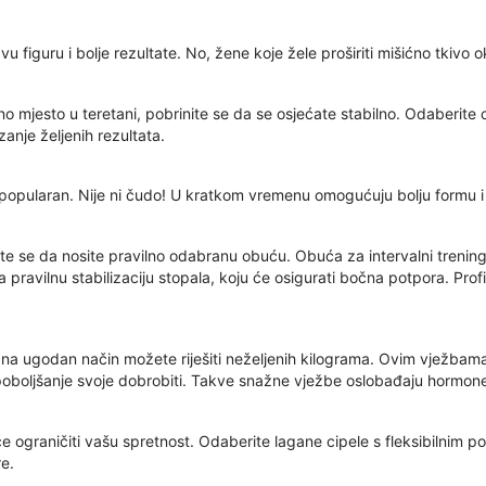
 figuru i bolje rezultate. No, žene koje žele proširiti mišićno tkivo o
o mjesto u teretani, pobrinite se da se osjećate stabilno. Odaberite 
anje željenih rezultata.
o je popularan. Nije ni čudo! U kratkom vremenu omogućuju bolju form
ite se da nosite pravilno odabranu obuću. Obuća za intervalni trening
pravilnu stabilizaciju stopala, koju će osigurati bočna potpora. Profil
na ugodan način možete riješiti neželjenih kilograma. Ovim vježbama ce
 poboljšanje svoje dobrobiti. Takve snažne vježbe oslobađaju hormone 
će ograničiti vašu spretnost. Odaberite lagane cipele s fleksibilnim 
re.