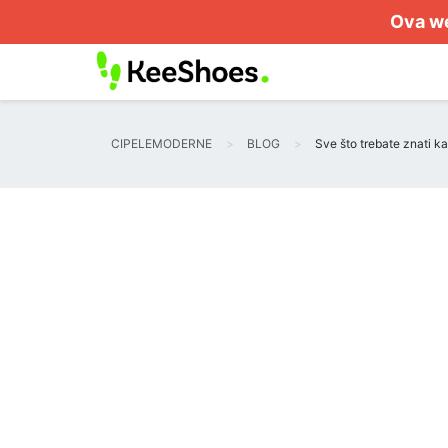
Ova we
CIPELEMODERNE
BLOG
Sve što trebate znati ka