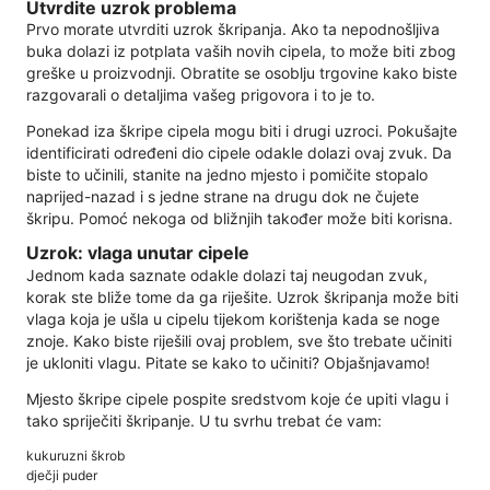
Utvrdite uzrok problema
Prvo morate utvrditi uzrok škripanja. Ako ta nepodnošljiva
buka dolazi iz potplata vaših novih cipela, to može biti zbog
greške u proizvodnji. Obratite se osoblju trgovine kako biste
razgovarali o detaljima vašeg prigovora i to je to.
Ponekad iza škripe cipela mogu biti i drugi uzroci. Pokušajte
identificirati određeni dio cipele odakle dolazi ovaj zvuk. Da
biste to učinili, stanite na jedno mjesto i pomičite stopalo
naprijed-nazad i s jedne strane na drugu dok ne čujete
škripu. Pomoć nekoga od bližnjih također može biti korisna.
Uzrok: vlaga unutar cipele
Jednom kada saznate odakle dolazi taj neugodan zvuk,
korak ste bliže tome da ga riješite. Uzrok škripanja može biti
vlaga koja je ušla u cipelu tijekom korištenja kada se noge
znoje. Kako biste riješili ovaj problem, sve što trebate učiniti
je ukloniti vlagu. Pitate se kako to učiniti? Objašnjavamo!
Mjesto škripe cipele pospite sredstvom koje će upiti vlagu i
tako spriječiti škripanje. U tu svrhu trebat će vam:
kukuruzni škrob
dječji puder