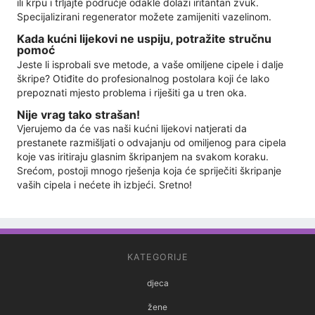
ili krpu i trljajte područje odakle dolazi iritantan zvuk.
Specijalizirani regenerator možete zamijeniti vazelinom.
Kada kućni lijekovi ne uspiju, potražite stručnu
pomoć
Jeste li isprobali sve metode, a vaše omiljene cipele i dalje
škripe? Otiđite do profesionalnog postolara koji će lako
prepoznati mjesto problema i riješiti ga u tren oka.
Nije vrag tako strašan!
Vjerujemo da će vas naši kućni lijekovi natjerati da
prestanete razmišljati o odvajanju od omiljenog para cipela
koje vas iritiraju glasnim škripanjem na svakom koraku.
Srećom, postoji mnogo rješenja koja će spriječiti škripanje
vaših cipela i nećete ih izbjeći. Sretno!
KATEGORIJE
djeca
žene