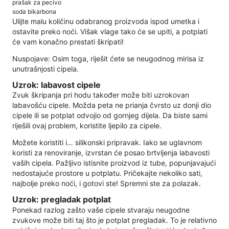
prašak za pecivo
soda bikarbona
Ulijte malu količinu odabranog proizvoda ispod umetka i
ostavite preko noći. Višak vlage tako će se upiti, a potplati
će vam konačno prestati škripati!
Nuspojave: Osim toga, riješit ćete se neugodnog mirisa iz
unutrašnjosti cipela.
Uzrok: labavost cipele
Zvuk škripanja pri hodu također može biti uzrokovan
labavošću cipele. Možda peta ne prianja čvrsto uz donji dio
cipele ili se potplat odvojio od gornjeg dijela. Da biste sami
riješili ovaj problem, koristite ljepilo za cipele.
Možete koristiti i… silikonski pripravak. Iako se uglavnom
koristi za renoviranje, izvrstan će posao brtvljenja labavosti
vaših cipela. Pažljivo istisnite proizvod iz tube, popunjavajući
nedostajuće prostore u potplatu. Pričekajte nekoliko sati,
najbolje preko noći, i gotovi ste! Spremni ste za polazak.
Uzrok: pregladak potplat
Ponekad razlog zašto vaše cipele stvaraju neugodne
zvukove može biti taj što je potplat pregladak. To je relativno