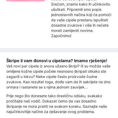
Srećom, znamo kako ih učinkovito
ušutkati. Pripremili smo popis
jednostavnih načina koji će pomoći
da vaše cipele prestanu ispuštati
dosadne zvukove i više ih nećete
morati zamijeniti novima.
Započnimo!
Škripe li vam đonovi u cipelama? Imamo rješenje!
Vaš novi par cipela iz snova užasno škripi? Ili su možda vaše
omiljene kožne cipele počele nesnosno škripati otkako ste
zagazili u lokvu? Neke cipele često proizvode čudne
zvukove. Kao rezultat toga, dođe vam da ih sakrijete na dno
ormara i rastanete se s njima jednom zauvijek...
Prije nego što donesete tako drastičnu odluku, svakako
pročitajte naš vodič. Dokazat ćemo da vas dosadno
škripanje ne mora pratiti na svakom koraku. Saznajte naše
najučinkovitije načine za rješavanje ovog problema.