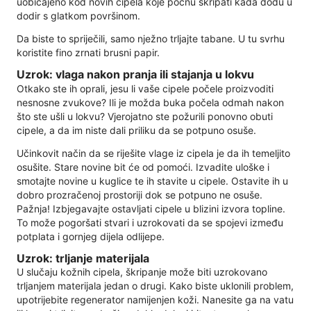
uobičajeno kod novih cipela koje počnu škripati kada dođu u
dodir s glatkom površinom.
Da biste to spriječili, samo nježno trljajte tabane. U tu svrhu
koristite fino zrnati brusni papir.
Uzrok: vlaga nakon pranja ili stajanja u lokvu
Otkako ste ih oprali, jesu li vaše cipele počele proizvoditi
nesnosne zvukove? Ili je možda buka počela odmah nakon
što ste ušli u lokvu? Vjerojatno ste požurili ponovno obuti
cipele, a da im niste dali priliku da se potpuno osuše.
Učinkovit način da se riješite vlage iz cipela je da ih temeljito
osušite. Stare novine bit će od pomoći. Izvadite uloške i
smotajte novine u kuglice te ih stavite u cipele. Ostavite ih u
dobro prozračenoj prostoriji dok se potpuno ne osuše.
Pažnja! Izbjegavajte ostavljati cipele u blizini izvora topline.
To može pogoršati stvari i uzrokovati da se spojevi između
potplata i gornjeg dijela odlijepe.
Uzrok: trljanje materijala
U slučaju kožnih cipela, škripanje može biti uzrokovano
trljanjem materijala jedan o drugi. Kako biste uklonili problem,
upotrijebite regenerator namijenjen koži. Nanesite ga na vatu