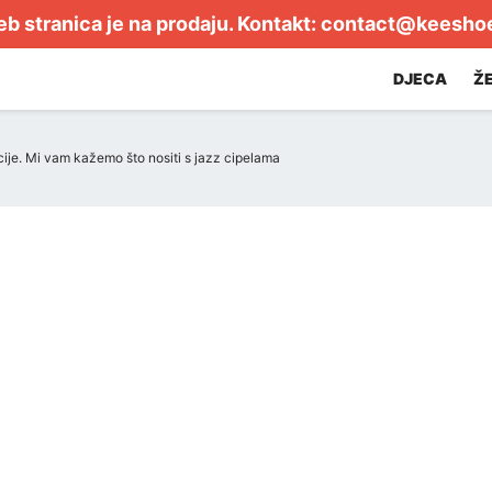
b stranica je na prodaju. Kontakt:
contact@keesho
DJECA
Ž
cije. Mi vam kažemo što nositi s jazz cipelama