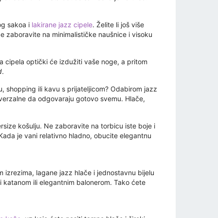
og sakoa i
lakirane jazz cipele
. Želite li još više
e zaboravite na minimalističke naušnice i visoku
a cipela optički će izdužiti vaše noge, a pritom
d
.
ju, shopping ili kavu s prijateljicom? Odabirom jazz
o univerzalne da odgovaraju gotovo svemu. Hlače,
ze košulju. Ne zaboravite na torbicu iste boje i
Kada je vani relativno hladno, obucite elegantnu
 izrezima, lagane jazz hlače i jednostavnu bijelu
iti katanom ili elegantnim balonerom. Tako ćete