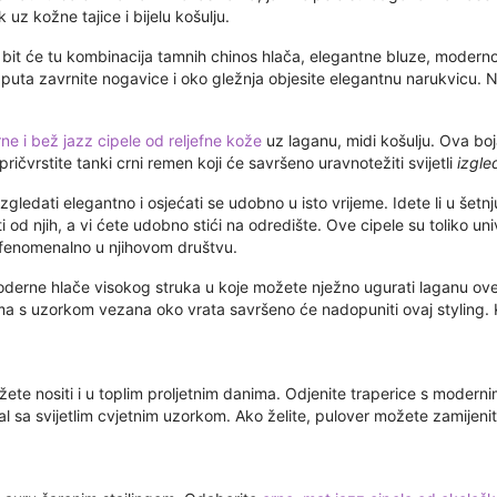
k uz kožne tajice i bijelu košulju.
bit će tu kombinacija tamnih chinos hlača, elegantne bluze, modern
puta zavrnite nogavice i oko gležnja objesite elegantnu narukvicu. N
rne i bež jazz cipele od reljefne kože
uz laganu, midi košulju. Ova boj
ka pričvrstite tanki crni remen koji će savršeno uravnotežiti svijetli
izgle
zgledati elegantno i osjećati se udobno u isto vrijeme. Idete li u šetn
isti od njih, a vi ćete udobno stići na odredište. Ove cipele su tolik
u fenomenalno u njihovom društvu.
rne hlače visokog struka u koje možete nježno ugurati laganu oversi
ma s uzorkom vezana oko vrata savršeno će nadopuniti ovaj styling. 
ete nositi i u toplim proljetnim danima. Odjenite traperice s modernim
šal sa svijetlim cvjetnim uzorkom. Ako želite, pulover možete zamijen