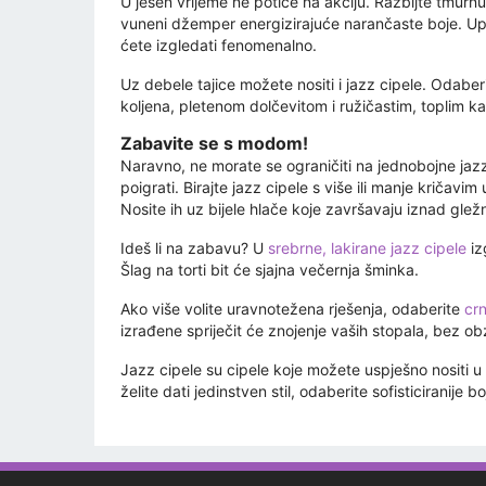
U jesen vrijeme ne potiče na akciju. Razbijte tmurn
vuneni džemper energizirajuće narančaste boje. U
ćete izgledati fenomenalno.
Uz debele tajice možete nositi i jazz cipele. Odabe
koljena, pletenom dolčevitom i ružičastim, toplim 
Zabavite se s modom!
Naravno, ne morate se ograničiti na jednobojne jaz
poigrati. Birajte jazz cipele s više ili manje kričavi
Nosite ih uz bijele hlače koje završavaju iznad gležnj
Ideš li na zabavu? U
srebrne, lakirane jazz cipele
iz
Šlag na torti bit će sjajna večernja šminka.
Ako više volite uravnotežena rješenja, odaberite
crn
izrađene spriječit će znojenje vaših stopala, bez ob
Jazz cipele su cipele koje možete uspješno nositi u sv
želite dati jedinstven stil, odaberite sofisticiranije