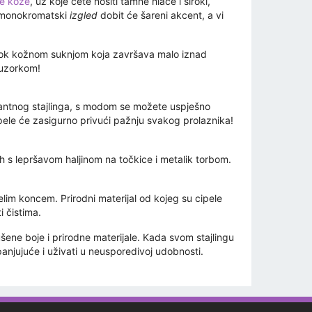
ke kože
, uz koje ćete nositi tamne hlače i široki,
o monokromatski
izgled
dobit će šareni akcent, a vi
e look kožnom suknjom koja završava malo iznad
 uzorkom!
egantnog stajlinga, s modom se možete uspješno
pele će zasigurno privući pažnju svakog prolaznika!
ih s lepršavom haljinom na točkice i metalik torbom.
elim koncem. Prirodni materijal od kojeg su cipele
i čistima.
gušene boje i prirodne materijale. Kada svom stajlingu
panjujuće i uživati ​​u neusporedivoj udobnosti.