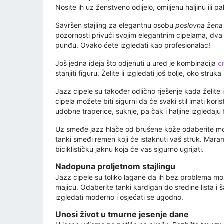
Nosite ih uz ženstveno odijelo, omiljenu haljinu ili pa
Savršen stajling za elegantnu osobu
poslovna žena
pozornosti privući svojim elegantnim cipelama, dva 
punđu. Ovako ćete izgledati kao profesionalac!
Još jedna ideja što odjenuti u ured je kombinacija
c
stanjiti figuru. Želite li izgledati još bolje, oko stru
Jazz cipele su također odlično rješenje kada želite i
cipela možete biti sigurni da će svaki stil imati kor
udobne traperice, suknje, pa čak i haljine izgledaj
Uz smeđe jazz hlače od brušene kože odaberite mode
tanki smeđi remen koji će istaknuti vaš struk. Mara
biciklističku jaknu koja će vas sigurno ugrijati.
Nadopuna proljetnom stajlingu
Jazz cipele su toliko lagane da ih bez problema mož
majicu. Odaberite tanki kardigan do sredine lista i 
izgledati moderno i osjećati se ugodno.
Unosi život u tmurne jesenje dane