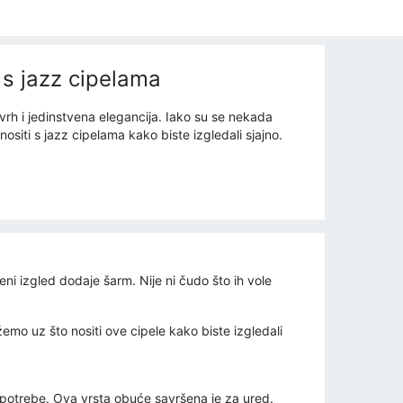
 s jazz cipelama
 vrh i jedinstvena elegancija. Iako su se nekada
iti s jazz cipelama kako biste izgledali sjajno.
ni izgled dodaje šarm. Nije ni čudo što ih vole
emo uz što nositi ove cipele kako biste izgledali
še potrebe. Ova vrsta obuće savršena je za ured.