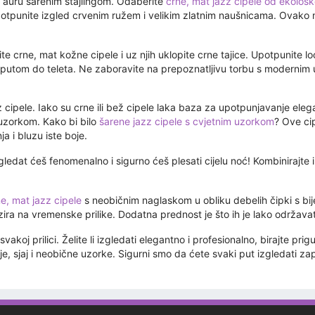
u auru šarenim stajlingom. Odaberite
crne, mat jazz cipele od ekološ
potpunite izgled crvenim ružem i velikim zlatnim naušnicama. Ovak
rite crne, mat kožne cipele i uz njih uklopite crne tajice. Upotpunit
kaputom do teleta. Ne zaboravite na prepoznatljivu torbu s modernim
z cipele. Iako su crne ili bež cipele laka baza za upotpunjavanje el
m uzorkom. Kako bi bilo
šarene jazz cipele s cvjetnim uzorkom
? Ove ci
a i bluzu iste boje.
gledat ćeš fenomenalno i sigurno ćeš plesati cijelu noć! Kombinirajte 
e, mat jazz cipele
s neobičnim naglaskom u obliku debelih čipki s bij
zira na vremenske prilike. Dodatna prednost je što ih je lako održavat
akoj prilici. Želite li izgledati elegantno i profesionalno, birajte pri
 boje, sjaj i neobične uzorke. Sigurni smo da ćete svaki put izgledati za