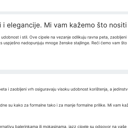
 i elegancije. Mi vam kažemo što nositi
udobnost i stil. Ove cipele na vezanje odlikuju ravna peta, zaobljeni
s uspješno nadopunjuju mnoge ženske stajlinge. Reći ćemo vam što nos
ta i zaobljeni vrh osiguravaju visoku udobnost korištenja, a jedinstve
ladne su kako za formalne tako i za manje formalne prilike. Mi vam kaž
e alternativu balerinkama ili mokasinama, jazz cipele su odgovor na va