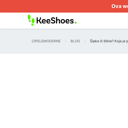
Ova we
CIPELEMODERNE
BLOG
Šipke ili štikle? Koja j