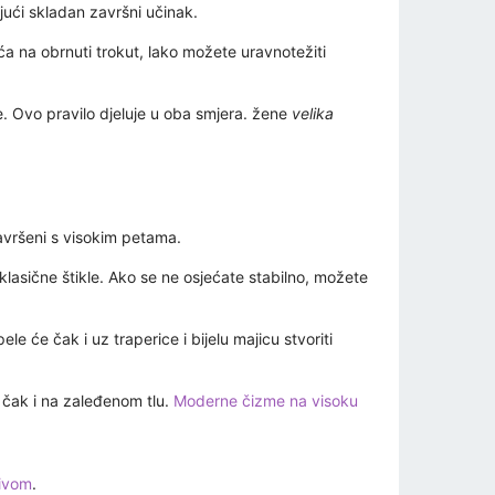
jući skladan završni učinak.
ća na obrnuti trokut, lako možete uravnotežiti
. Ovo pravilo djeluje u oba smjera. žene
velika
 savršeni s visokim petama.
 klasične štikle. Ako se ne osjećate stabilno, možete
le će čak i uz traperice i bijelu majicu stvoriti
u čak i na zaleđenom tlu.
Moderne čizme na visoku
tivom
.