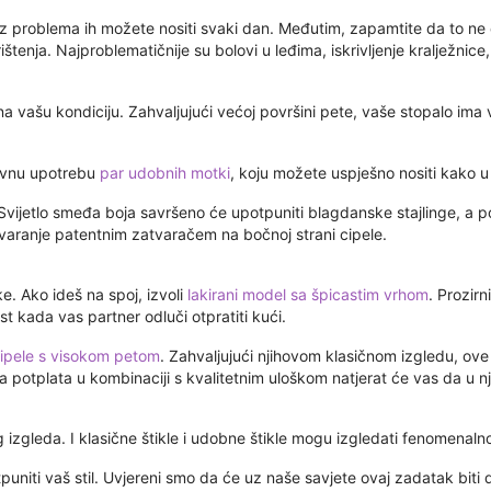
bez problema ih možete nositi svaki dan. Međutim, zapamtite da to ne
enja. Najproblematičnije su bolovi u leđima, iskrivljenje kralježnice, 
vašu kondiciju. Zahvaljujući većoj površini pete, vaše stopalo ima ve
nevnu upotrebu
par udobnih motki
, koju možete uspješno nositi kako u 
 Svijetlo smeđa boja savršeno će upotpuniti blagdanske stajlinge, a po
tvaranje patentnim zatvaračem na bočnoj strani cipele.
e. Ako ideš na spoj, izvoli
lakirani model sa špicastim vrhom
. Prozir
 kada vas partner odluči otpratiti kući.
cipele s visokom petom
. Zahvaljujući njihovom klasičnom izgledu, ove
ura potplata u kombinaciji s kvalitetnim uloškom natjerat će vas da u nj
izgleda. I klasične štikle i udobne štikle mogu izgledati fenomenalno
puniti vaš stil. Uvjereni smo da će uz naše savjete ovaj zadatak biti d