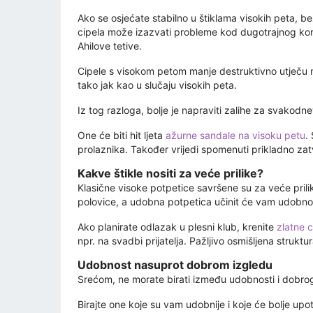
Ako se osjećate stabilno u štiklama visokih peta, 
cipela može izazvati probleme kod dugotrajnog korišt
Ahilove tetive.
Cipele s visokom petom manje destruktivno utječu na 
tako jak kao u slučaju visokih peta.
Iz tog razloga, bolje je napraviti zalihe za svakod
One će biti hit ljeta
ažurne sandale na visoku petu
.
prolaznika. Također vrijedi spomenuti prikladno za
Kakve štikle nositi za veće prilike?
Klasične visoke potpetice savršene su za veće prilik
polovice, a udobna potpetica učinit će vam udobnost
Ako planirate odlazak u plesni klub, krenite
zlatne 
npr. na svadbi prijatelja. Pažljivo osmišljena strukt
Udobnost nasuprot dobrom izgledu
Srećom, ne morate birati između udobnosti i dobrog 
Birajte one koje su vam udobnije i koje će bolje upot