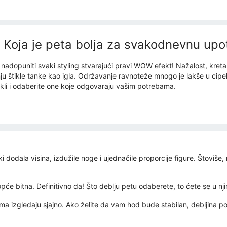
le? Koja je peta bolja za svakodnevnu upo
adopuniti svaki styling stvarajući pravi WOW efekt! Nažalost, kreta
u štikle tanke kao igla. Održavanje ravnoteže mnogo je lakše u cipela
ikli i odaberite one koje odgovaraju vašim potrebama.
dodala visina, izdužile noge i ujednačile proporcije figure. Štoviše, 
pće bitna. Definitivno da! Što deblju petu odaberete, to ćete se u nj
a izgledaju sjajno. Ako želite da vam hod bude stabilan, debljina pot