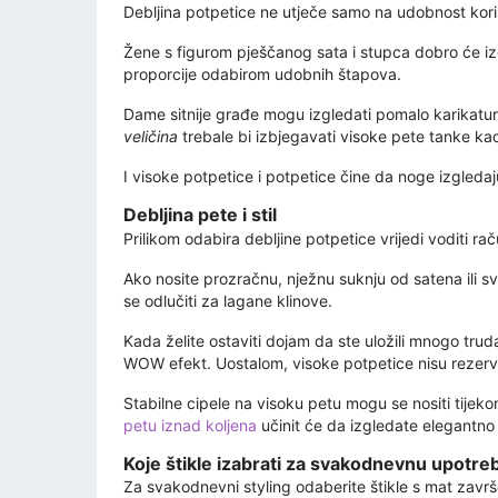
Debljina potpetice ne utječe samo na udobnost koriš
Žene s figurom pješčanog sata i stupca dobro će izg
proporcije odabirom udobnih štapova.
Dame sitnije građe mogu izgledati pomalo karikatur
veličina
trebale bi izbjegavati visoke pete tanke kao
I visoke potpetice i potpetice čine da noge izgledaj
Debljina pete i stil
Prilikom odabira debljine potpetice vrijedi voditi ra
Ako nosite prozračnu, nježnu suknju od satena ili svi
se odlučiti za lagane klinove.
Kada želite ostaviti dojam da ste uložili mnogo truda 
WOW efekt. Uostalom, visoke potpetice nisu rezerv
Stabilne cipele na visoku petu mogu se nositi tijeko
petu iznad koljena
učinit će da izgledate elegantn
Koje štikle izabrati za svakodnevnu upotre
Za svakodnevni styling odaberite štikle s mat zav