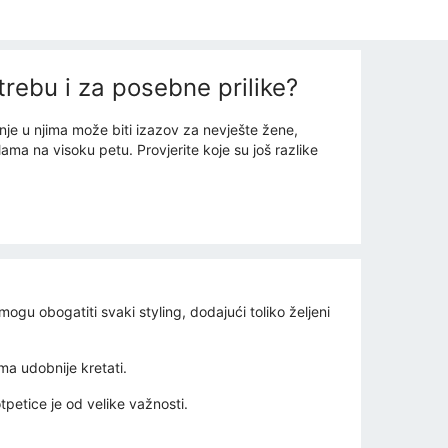
trebu i za posebne prilike?
nje u njima može biti izazov za nevješte žene,
ma na visoku petu. Provjerite koje su još razlike
mogu obogatiti svaki styling, dodajući toliko željeni
ima udobnije kretati.
petice je od velike važnosti.