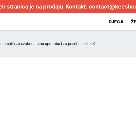
b stranica je na prodaju. Kontakt:
contact@keesho
DJECA
Ž
e peta bolja za svakodnevnu upotrebu i za posebne prilike?