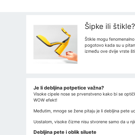
Šipke ili štik
Štikle mogu fenomenalno n
pogotovo kada su u pitanj
između ove dvije vrste št
Je li debljina potpetice važna?
Visoke cipele nose se prvenstveno kako bi se optički 
WOW efekt!
Međutim, mnoge se žene pitaju je li debljina pete uo
Uostalom, visoke čizme nisu stvorene samo da u njim
Debljina pete i oblik siluete