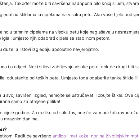
tenja. Također može biti savršena nadopuna bilo kojoj silueti, stvara
ledati iu štiklama iu cipelama na visoku petu. Ako vaše tijelo podsje
alno u tamnim cipelama na visoku petu koje naglašavaju nesrazmjere
 igla i umjesto njih odabrati cipele sa stabilnom petom.
u duže, a listovi izgledaju apsolutno nevjerojatno.
čuna i o odjeći. Neki stilovi zahtijevaju visoke pete, dok će drugi biti
le, odustanite od teških peta. Umjesto toga odaberite tanke štikle ili
u svoj savršeni izgled, nemojte se ustručavati i obujte štikle. Ove cipe
irane samo za otmjene prilike!
m cijele godine. Za razliku od stilettos, one će vam održati ravnotež
o u mraznim danima.
bu?
ršetkom. Radit će savršeno
antilop
i
mat koža, npr. sa životinjskim mo