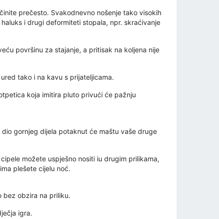
 činite prečesto. Svakodnevno nošenje tako visokih
haluks i drugi deformiteti stopala, npr. skraćivanje
ću površinu za stajanje, a pritisak na koljena nije
ured tako i na kavu s prijateljicama.
tpetica koja imitira pluto privući će pažnju
ni dio gornjeg dijela potaknut će maštu vaše druge
 cipele možete uspješno nositi iu drugim prilikama,
ima plešete cijelu noć.
 bez obzira na priliku.
ječja igra.