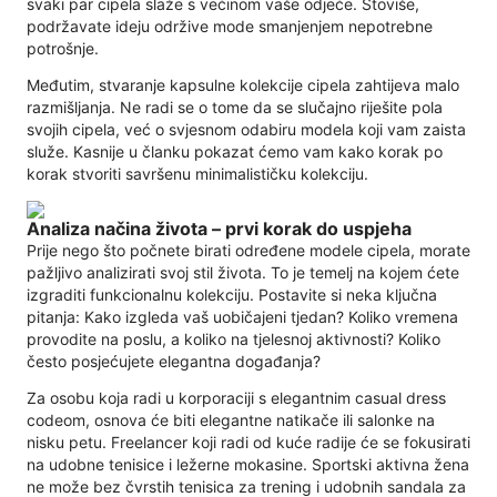
svaki par cipela slaže s većinom vaše odjeće. Štoviše,
podržavate ideju održive mode smanjenjem nepotrebne
potrošnje.
Međutim, stvaranje kapsulne kolekcije cipela zahtijeva malo
razmišljanja. Ne radi se o tome da se slučajno riješite pola
svojih cipela, već o svjesnom odabiru modela koji vam zaista
služe. Kasnije u članku pokazat ćemo vam kako korak po
korak stvoriti savršenu minimalističku kolekciju.
Analiza načina života – prvi korak do uspjeha
Prije nego što počnete birati određene modele cipela, morate
pažljivo analizirati svoj stil života. To je temelj na kojem ćete
izgraditi funkcionalnu kolekciju. Postavite si neka ključna
pitanja: Kako izgleda vaš uobičajeni tjedan? Koliko vremena
provodite na poslu, a koliko na tjelesnoj aktivnosti? Koliko
često posjećujete elegantna događanja?
Za osobu koja radi u korporaciji s elegantnim casual dress
codeom, osnova će biti elegantne natikače ili salonke na
nisku petu. Freelancer koji radi od kuće radije će se fokusirati
na udobne tenisice i ležerne mokasine. Sportski aktivna žena
ne može bez čvrstih tenisica za trening i udobnih sandala za