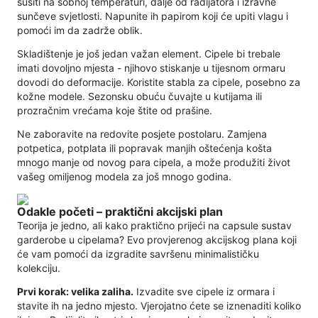
sušiti na sobnoj temperaturi, dalje od radijatora i izravne
sunčeve svjetlosti. Napunite ih papirom koji će upiti vlagu i
pomoći im da zadrže oblik.
Skladištenje je još jedan važan element. Cipele bi trebale
imati dovoljno mjesta - njihovo stiskanje u tijesnom ormaru
dovodi do deformacije. Koristite stabla za cipele, posebno za
kožne modele. Sezonsku obuću čuvajte u kutijama ili
prozračnim vrećama koje štite od prašine.
Ne zaboravite na redovite posjete postolaru. Zamjena
potpetica, potplata ili popravak manjih oštećenja košta
mnogo manje od novog para cipela, a može produžiti život
vašeg omiljenog modela za još mnogo godina.
Odakle početi – praktični akcijski plan
Teorija je jedno, ali kako praktično prijeći na capsule sustav
garderobe u cipelama? Evo provjerenog akcijskog plana koji
će vam pomoći da izgradite savršenu minimalističku
kolekciju.
Prvi korak: velika zaliha.
Izvadite sve cipele iz ormara i
stavite ih na jedno mjesto. Vjerojatno ćete se iznenaditi koliko