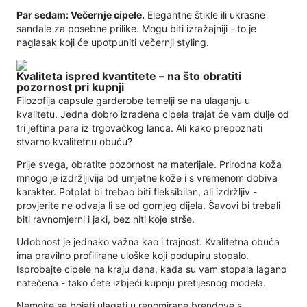
Par sedam: Večernje cipele.
Elegantne štikle ili ukrasne
sandale za posebne prilike. Mogu biti izražajniji - to je
naglasak koji će upotpuniti večernji styling.
Kvaliteta ispred kvantitete – na što obratiti
pozornost pri kupnji
Filozofija capsule garderobe temelji se na ulaganju u
kvalitetu. Jedna dobro izrađena cipela trajat će vam dulje od
tri jeftina para iz trgovačkog lanca. Ali kako prepoznati
stvarno kvalitetnu obuću?
Prije svega, obratite pozornost na materijale. Prirodna koža
mnogo je izdržljivija od umjetne kože i s vremenom dobiva
karakter. Potplat bi trebao biti fleksibilan, ali izdržljiv -
provjerite ne odvaja li se od gornjeg dijela. Šavovi bi trebali
biti ravnomjerni i jaki, bez niti koje strše.
Udobnost je jednako važna kao i trajnost. Kvalitetna obuća
ima pravilno profilirane uloške koji podupiru stopalo.
Isprobajte cipele na kraju dana, kada su vam stopala lagano
natečena - tako ćete izbjeći kupnju pretijesnog modela.
Nemojte se bojati ulagati u renomirane brendove s