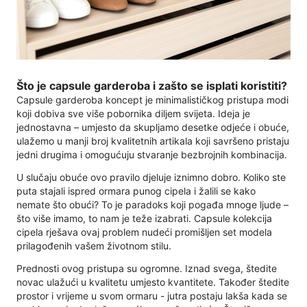
Što je capsule garderoba i zašto se isplati koristiti?
Capsule garderoba koncept je minimalističkog pristupa modi
koji dobiva sve više pobornika diljem svijeta. Ideja je
jednostavna – umjesto da skupljamo desetke odjeće i obuće,
ulažemo u manji broj kvalitetnih artikala koji savršeno pristaju
jedni drugima i omogućuju stvaranje bezbrojnih kombinacija.
U slučaju obuće ovo pravilo djeluje iznimno dobro. Koliko ste
puta stajali ispred ormara punog cipela i žalili se kako
nemate što obući? To je paradoks koji pogađa mnoge ljude –
što više imamo, to nam je teže izabrati. Capsule kolekcija
cipela rješava ovaj problem nudeći promišljen set modela
prilagođenih vašem životnom stilu.
Prednosti ovog pristupa su ogromne. Iznad svega, štedite
novac ulažući u kvalitetu umjesto kvantitete. Također štedite
prostor i vrijeme u svom ormaru - jutra postaju lakša kada se