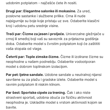
udobnim potplatom - najčešće ćete ih nositi.
Drugi par: Elegantne salonke ili mokasine.
Za ured,
poslovne sastanke i službene prilike. Crna ili nude
najsigurnije su boje koje pristaju uz sve. Odaberite klasični
kroj i udobnu petu srednje visine.
Treći par: Čizme za jesen i proljeće.
Univerzalne gležnjače u
crnoj ili smeđoj boji vaš su saveznik za prijelazna godišnja
doba. Odaberite model s čvrstim potplatom koji će zaštititi
vaša stopala od vlage.
Četvrti par: Tople zimske čizme.
Čizme ili izolirane čizme su
neophodne u našem podneblju. Odaberite vodootporan
model s dobrom toplinskom izolacijom.
Par pet: ljetne sandale.
Udobne sandale u neutralnoj nijansi
savršene su za plažu i gradske izlete. Odaberite model s
ravnim potplatom ili niskim klinom.
Par šest: Sportske cipele za trening.
Čak i ako niste
strastveni sportaš, udobna obuća za fizičku aktivnost
neophodna je. Uskladite model s vrstom aktivnosti kojom se
bavite.