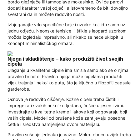
bordo gležnjače ili tamnoplave mokasinke. Ovi će parovi
dodati karakter vašoj odjeći, a istovremeno će biti dovoljno
svestrani da ih možete redovito nositi.
Izbjegavajte vrlo specifične boje i uzorke koji idu samo uz
jednu odjeću. Neonske tenisice ili štikle s leopard uzorkom
možda izgledaju impresivno, ali nikako se neće uklopiti u
koncept minimalističkog ormara.
Njega i skladištenje – kako produžiti život svojih
cipela
Ulaganje u kvalitetne cipele ima smisla samo ako se o njima
pravilno brinete. Pravilna njega može cipelama produžiti
vijek trajanja i nekoliko puta, što je ključno u filozofiji capsule
garderobe.
Osnova je redovito čišćenje. Kožne cipele treba čistiti i
impregnirati svakih nekoliko tjedana, češće u jesen i zimi.
Investirajte u kvalitetne kreme i lakove koji odgovaraju boji
vaših cipela. Modeli od brušene kože zahtijevaju posebne
četke i sredstva namijenjena ovom materijalu.
Pravilno sušenje jednako je važno. Mokru obuću uvijek treba