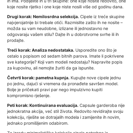
ih ima. Podijelite ih u tri skupine: one koje nosite redovito, one
koje nosite rijetko i one koje niste nosili više od godinu dana.
Drugi korak: Nemilosrdna selekcija.
Cipele iz treće skupine
najvjerojatnije bi trebale otići. Razmislite zašto ih ne nosite –
možda su vam neudobne, izlizane ili jednostavno ne
odgovaraju vašem stilu? Dajte ih u dobrotvorne svrhe ili ih
prodajte.
Treći korak: Analiza nedostataka.
Usporedite ono što je
ostalo s popisom od sedam bitnih parova. Imate li pokrivene
sve kategorije? Koji vam modeli nedostaju? Napravite popis
za kupovinu, ali nemojte žuriti da ga ispunite.
Četvrti korak: pametna kupnja.
Kupujte nove cipele jednu
po jednu, dajući si vremena da pronađete savršen model.
Bolje je pričekati pravi par nego impulzivno kupiti
kompromisno rješenje.
Peti korak: Kontinuirana evaluacija.
Capsule garderoba nije
jednokratna akcija, već stil života. Redovito revidirajte svoju
kolekciju, riješite se dotrajalih modela i zamijenite ih novim,
jednako promišljenim odabirom.
Za izradu minimalističke kolekcije cipela potrebno je