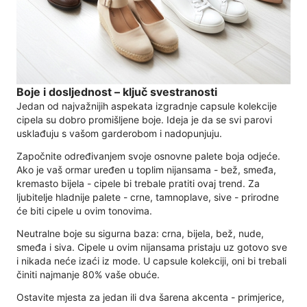
Boje i dosljednost – ključ svestranosti
Jedan od najvažnijih aspekata izgradnje capsule kolekcije
cipela su dobro promišljene boje. Ideja je da se svi parovi
usklađuju s vašom garderobom i nadopunjuju.
Započnite određivanjem svoje osnovne palete boja odjeće.
Ako je vaš ormar uređen u toplim nijansama - bež, smeđa,
kremasto bijela - cipele bi trebale pratiti ovaj trend. Za
ljubitelje hladnije palete - crne, tamnoplave, sive - prirodne
će biti cipele u ovim tonovima.
Neutralne boje su sigurna baza: crna, bijela, bež, nude,
smeđa i siva. Cipele u ovim nijansama pristaju uz gotovo sve
i nikada neće izaći iz mode. U capsule kolekciji, oni bi trebali
činiti najmanje 80% vaše obuće.
Ostavite mjesta za jedan ili dva šarena akcenta - primjerice,