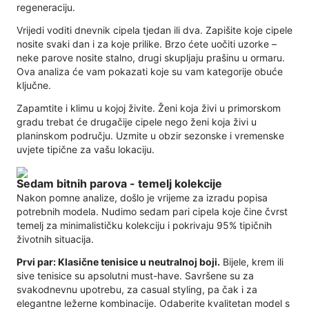
regeneraciju.
Vrijedi voditi dnevnik cipela tjedan ili dva. Zapišite koje cipele
nosite svaki dan i za koje prilike. Brzo ćete uočiti uzorke –
neke parove nosite stalno, drugi skupljaju prašinu u ormaru.
Ova analiza će vam pokazati koje su vam kategorije obuće
ključne.
Zapamtite i klimu u kojoj živite. Ženi koja živi u primorskom
gradu trebat će drugačije cipele nego ženi koja živi u
planinskom području. Uzmite u obzir sezonske i vremenske
uvjete tipične za vašu lokaciju.
Sedam bitnih parova - temelj kolekcije
Nakon pomne analize, došlo je vrijeme za izradu popisa
potrebnih modela. Nudimo sedam pari cipela koje čine čvrst
temelj za minimalističku kolekciju i pokrivaju 95% tipičnih
životnih situacija.
Prvi par: Klasične tenisice u neutralnoj boji.
Bijele, krem ​​ili
sive tenisice su apsolutni must-have. Savršene su za
svakodnevnu upotrebu, za casual styling, pa čak i za
elegantne ležerne kombinacije. Odaberite kvalitetan model s