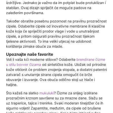
izdržljive. Jednako je važno da im potplat bude protuklizan i
stabilan. Ovaj dizajn spriječit će moguće padove na
zaleđenim površinama.
Također obratite posebnu pozornost na pravilnu prozračnost
cipele. Odaberite cipele od inovativne membrane ili klasične
kože koja će spriječiti prodor vlage i vode u unutrašnjost
cipele, a pritom osigurati pravilnu prozračnost tijekom
tjelesne aktivnosti. To ima veliki utjecaj na udobnost
korištenja zimske obuće za mlade.
Upoznajte naše favorite
Voli li vaša kći moderne stilove? Odaberite
brendirane čizme
u stilu bovver čizama
od sintetičke kože. Uložak od prirodne
kože otklonit će problem znojenja stopala, a dodatni patentni
zatvarač s unutarnje strane cipela omogućit će brže
obuvanje i izuvanje. Ova obuća odlično stoji uz hlače i
haljine.
Što kažeš na slatko
mukuluki
? Čizme za snijeg izolirane
prozračnim krznom savršene su za mrazne dane. Slažu se
uz traperice, tajice i trenirke. Svaki moderan tinejdžer će ih
sigurno voljeti! Zapamtite, međutim, da cipele od brušene