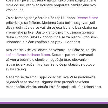
kože zahtijevaju posebnu njegu. Kako biste izbjegli ružne
mrlje od soli, redovito koristite preparate namijenjene ovoj
vrsti obuće.
Za stiliziranog tinejdžera bit će topli i udobni
Drvene čizme
pričvršćuje se čičkom. Moderna žuta boja i odgovarajući
dizajn učinit će da se vaš sin osjeća izvrsno bez obzira na
vremenske prilike. Gusto krzno cijelom dužinom gornjeg
dijela i vrlo topli uložak pobrinut će se za njegovu toplinsku
udobnost, a čičak kopčanje za pravu udobnost.
Ako vaš sin više voli cipele na vezanje, odlučite se za njih
kožne čizme izolirane flisom
. Dodatni patentni zatvarač
ušiven u bočni dio cipele omogućuje brzo obuvanje i
izuvanje, a klasičan kroj savršeno će pristajati uz gotovo
svaki stajling.
Nadamo se da smo uspjeli odagnati sve Vaše nedoumice.
Slijedeći naše savjete, sigurno ćete pronaći savršenu
mladenačku zimsku obuću koja će spojiti stil i funkcionalnost.