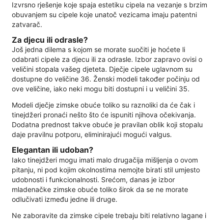
Izvrsno rješenje koje spaja estetiku cipela na vezanje s brzim
obuvanjem su cipele koje unatoč vezicama imaju patentni
zatvarač.
Za djecu ili odrasle?
Još jedna dilema s kojom se morate suočiti je hoćete li
odabrati cipele za djecu ili za odrasle. Izbor zapravo ovisi o
veličini stopala vašeg djeteta. Dječje cipele uglavnom su
dostupne do veličine 36. Ženski modeli također počinju od
ove veličine, iako neki mogu biti dostupni i u veličini 35.
Modeli dječje zimske obuće toliko su raznoliki da će čak i
tinejdžeri pronaći nešto što će ispuniti njihova očekivanja.
Dodatna prednost takve obuće je pravilan oblik koji stopalu
daje pravilnu potporu, eliminirajući mogući valgus.
Elegantan ili udoban?
Iako tinejdžeri mogu imati malo drugačija mišljenja o ovom
pitanju, ni pod kojim okolnostima nemojte birati stil umjesto
udobnosti i funkcionalnosti. Srećom, danas je izbor
mladenačke zimske obuće toliko širok da se ne morate
odlučivati ​​između jedne ili druge.
Ne zaboravite da zimske cipele trebaju biti relativno lagane i