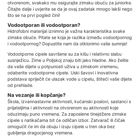
otvorenom, svakako mu osigurajte zimsku obuću za juniorke.
Čitajte dalje i uvjerite se da je ovaj zadatak mnogo lakši nego
što se na prvi pogled čini!
Vodootporan ili vodootporan?
Hidrofobni materijal iznimno je važna karakteristika svake
zimske obuće. Pitate se koja je razlika između vodootpornog
i vodootpornog? Dopustite nam da otklonimo vaše sumnje!
Vodootporne cipele savršene su za kišu i relativno slabu
susnježicu. Zime u Poljskoj znaju biti jako hladne. Ako želite
da vaše dijete u potpunosti uživa u zimskom vremenu,
odaberite vodootporne cipele. Uski šavovi i inovativna
podstava spriječit će ulazak vode u cipelu, štiteći vaše dijete
od prehlade.
Na vezanje ili kopčanje?
Škola, izvannastavne aktivnosti, kućanski poslovi, sastanci s
prijateljima i aktivnosti na otvorenom su aktivnosti koje
oduzimaju puno vremena. Za zaposlene tinejdžere zimske
cipele s natikačama bit će odličan izbor. Zatvarač ili čičak
omogućit će im da obuju i izuju cipele u tren oka bez
gubljenja dragocjenog vremena.