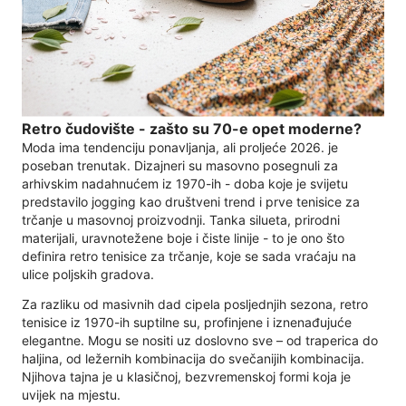
Retro čudovište - zašto su 70-e opet moderne?
Moda ima tendenciju ponavljanja, ali proljeće 2026. je
poseban trenutak. Dizajneri su masovno posegnuli za
arhivskim nadahnućem iz 1970-ih - doba koje je svijetu
predstavilo jogging kao društveni trend i prve tenisice za
trčanje u masovnoj proizvodnji. Tanka silueta, prirodni
materijali, uravnotežene boje i čiste linije - to je ono što
definira retro tenisice za trčanje, koje se sada vraćaju na
ulice poljskih gradova.
Za razliku od masivnih dad cipela posljednjih sezona, retro
tenisice iz 1970-ih suptilne su, profinjene i iznenađujuće
elegantne. Mogu se nositi uz doslovno sve – od traperica do
haljina, od ležernih kombinacija do svečanijih kombinacija.
Njihova tajna je u klasičnoj, bezvremenskoj formi koja je
uvijek na mjestu.