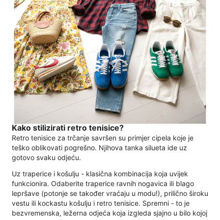
Kako stilizirati retro tenisice?
Retro tenisice za trčanje savršen su primjer cipela koje je
teško oblikovati pogrešno. Njihova tanka silueta ide uz
gotovo svaku odjeću.
Uz traperice i košulju - klasična kombinacija koja uvijek
funkcionira. Odaberite traperice ravnih nogavica ili blago
lepršave (potonje se također vraćaju u modu!), prilično široku
vestu ili kockastu košulju i retro tenisice. Spremni - to je
bezvremenska, ležerna odjeća koja izgleda sjajno u bilo kojoj