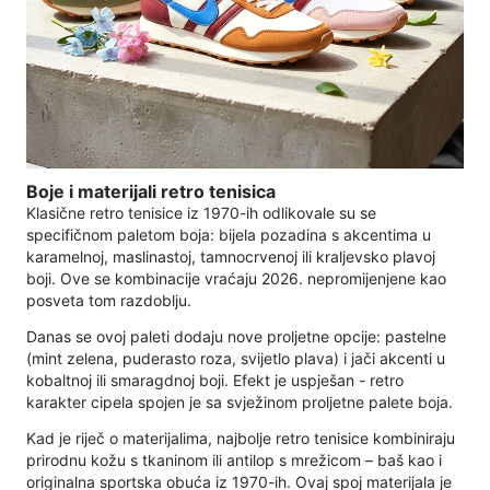
Boje i materijali retro tenisica
Klasične retro tenisice iz 1970-ih odlikovale su se
specifičnom paletom boja: bijela pozadina s akcentima u
karamelnoj, maslinastoj, tamnocrvenoj ili kraljevsko plavoj
boji. Ove se kombinacije vraćaju 2026. nepromijenjene kao
posveta tom razdoblju.
Danas se ovoj paleti dodaju nove proljetne opcije: pastelne
(mint zelena, puderasto roza, svijetlo plava) i jači akcenti u
kobaltnoj ili smaragdnoj boji. Efekt je uspješan - retro
karakter cipela spojen je sa svježinom proljetne palete boja.
Kad je riječ o materijalima, najbolje retro tenisice kombiniraju
prirodnu kožu s tkaninom ili antilop s mrežicom – baš kao i
originalna sportska obuća iz 1970-ih. Ovaj spoj materijala je