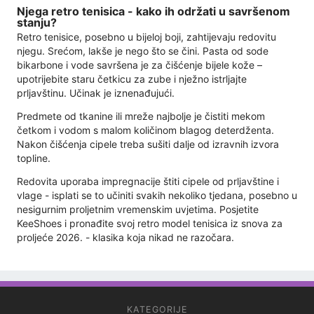
Njega retro tenisica - kako ih održati u savršenom
stanju?
Retro tenisice, posebno u bijeloj boji, zahtijevaju redovitu
njegu. Srećom, lakše je nego što se čini. Pasta od sode
bikarbone i vode savršena je za čišćenje bijele kože –
upotrijebite staru četkicu za zube i nježno istrljajte
prljavštinu. Učinak je iznenađujući.
Predmete od tkanine ili mreže najbolje je čistiti mekom
četkom i vodom s malom količinom blagog deterdženta.
Nakon čišćenja cipele treba sušiti dalje od izravnih izvora
topline.
Redovita uporaba impregnacije štiti cipele od prljavštine i
vlage - isplati se to učiniti svakih nekoliko tjedana, posebno u
nesigurnim proljetnim vremenskim uvjetima. Posjetite
KeeShoes i pronađite svoj retro model tenisica iz snova za
proljeće 2026. - klasika koja nikad ne razočara.
KATEGORIJE