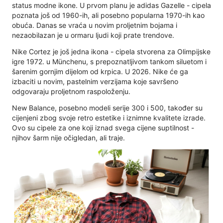
status modne ikone. U prvom planu je adidas Gazelle - cipela
poznata još od 1960-ih, ali posebno popularna 1970-ih kao
obuća. Danas se vraća u novim proljetnim bojama i
nezaobilazan je u ormaru ljudi koji prate trendove.
Nike Cortez je još jedna ikona - cipela stvorena za Olimpijske
igre 1972. u Münchenu, s prepoznatljivom tankom siluetom i
šarenim gornjim dijelom od krpica. U 2026. Nike će ga
izbaciti u novim, pastelnim verzijama koje savršeno
odgovaraju proljetnom raspoloženju.
New Balance, posebno modeli serije 300 i 500, također su
cijenjeni zbog svoje retro estetike i iznimne kvalitete izrade.
Ovo su cipele za one koji iznad svega cijene suptilnost -
njihov šarm nije očigledan, ali traje.