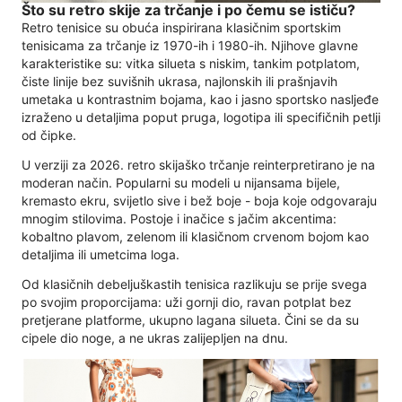
Što su retro skije za trčanje i po čemu se ističu?
Retro tenisice su obuća inspirirana klasičnim sportskim
tenisicama za trčanje iz 1970-ih i 1980-ih. Njihove glavne
karakteristike su: vitka silueta s niskim, tankim potplatom,
čiste linije bez suvišnih ukrasa, najlonskih ili prašnjavih
umetaka u kontrastnim bojama, kao i jasno sportsko nasljeđe
izraženo u detaljima poput pruga, logotipa ili specifičnih petlji
od čipke.
U verziji za 2026. retro skijaško trčanje reinterpretirano je na
moderan način. Popularni su modeli u nijansama bijele,
kremasto ekru, svijetlo sive i bež boje - boja koje odgovaraju
mnogim stilovima. Postoje i inačice s jačim akcentima:
kobaltno plavom, zelenom ili klasičnom crvenom bojom kao
detaljima ili umetcima loga.
Od klasičnih debeljuškastih tenisica razlikuju se prije svega
po svojim proporcijama: uži gornji dio, ravan potplat bez
pretjerane platforme, ukupno lagana silueta. Čini se da su
cipele dio noge, a ne ukras zalijepljen na dnu.