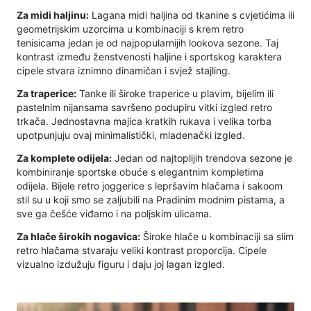
Za midi haljinu:
Lagana midi haljina od tkanine s cvjetićima ili
geometrijskim uzorcima u kombinaciji s krem ​​retro
tenisicama jedan je od najpopularnijih lookova sezone. Taj
kontrast između ženstvenosti haljine i sportskog karaktera
cipele stvara iznimno dinamičan i svjež stajling.
Za traperice:
Tanke ili široke traperice u plavim, bijelim ili
pastelnim nijansama savršeno podupiru vitki izgled retro
trkača. Jednostavna majica kratkih rukava i velika torba
upotpunjuju ovaj minimalistički, mladenački izgled.
Za komplete odijela:
Jedan od najtoplijih trendova sezone je
kombiniranje sportske obuće s elegantnim kompletima
odijela. Bijele retro joggerice s lepršavim hlačama i sakoom
stil su u koji smo se zaljubili na Pradinim modnim pistama, a
sve ga češće viđamo i na poljskim ulicama.
Za hlače širokih nogavica:
Široke hlače u kombinaciji sa slim
retro hlačama stvaraju veliki kontrast proporcija. Cipele
vizualno izdužuju figuru i daju joj lagan izgled.