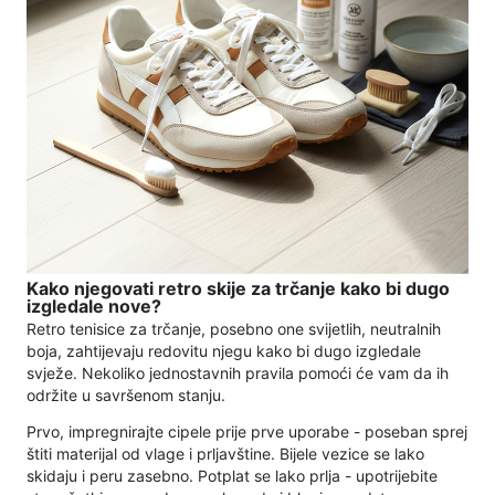
Kako njegovati retro skije za trčanje kako bi dugo
izgledale nove?
Retro tenisice za trčanje, posebno one svijetlih, neutralnih
boja, zahtijevaju redovitu njegu kako bi dugo izgledale
svježe. Nekoliko jednostavnih pravila pomoći će vam da ih
održite u savršenom stanju.
Prvo, impregnirajte cipele prije prve uporabe - poseban sprej
štiti materijal od vlage i prljavštine. Bijele vezice se lako
skidaju i peru zasebno. Potplat se lako prlja - upotrijebite