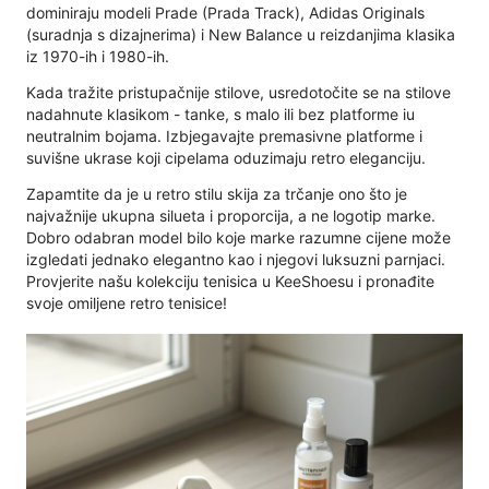
dominiraju modeli Prade (Prada Track), Adidas Originals
(suradnja s dizajnerima) i New Balance u reizdanjima klasika
iz 1970-ih i 1980-ih.
Kada tražite pristupačnije stilove, usredotočite se na stilove
nadahnute klasikom - tanke, s malo ili bez platforme iu
neutralnim bojama. Izbjegavajte premasivne platforme i
suvišne ukrase koji cipelama oduzimaju retro eleganciju.
Zapamtite da je u retro stilu skija za trčanje ono što je
najvažnije ukupna silueta i proporcija, a ne logotip marke.
Dobro odabran model bilo koje marke razumne cijene može
izgledati jednako elegantno kao i njegovi luksuzni parnjaci.
Provjerite našu kolekciju tenisica u KeeShoesu i pronađite
svoje omiljene retro tenisice!