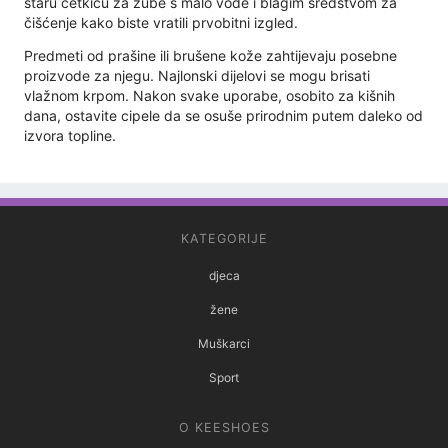
staru četkicu za zube s malo vode i blagim sredstvom za
čišćenje kako biste vratili prvobitni izgled.
Predmeti od prašine ili brušene kože zahtijevaju posebne
proizvode za njegu. Najlonski dijelovi se mogu brisati
vlažnom krpom. Nakon svake uporabe, osobito za kišnih
dana, ostavite cipele da se osuše prirodnim putem daleko od
izvora topline.
KATEGORIJE
djeca
žene
Muškarci
Sport
O KEESHOES