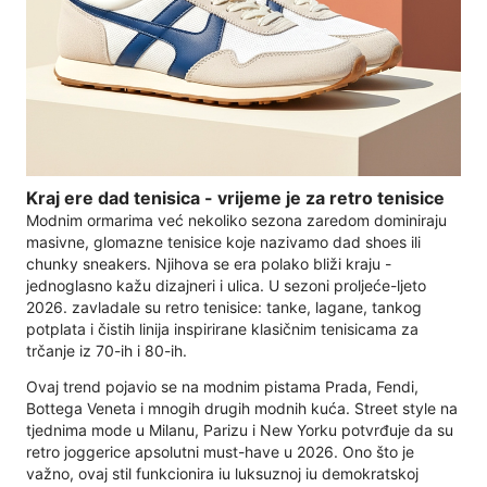
Kraj ere dad tenisica - vrijeme je za retro tenisice
Modnim ormarima već nekoliko sezona zaredom dominiraju
masivne, glomazne tenisice koje nazivamo dad shoes ili
chunky sneakers. Njihova se era polako bliži kraju -
jednoglasno kažu dizajneri i ulica. U sezoni proljeće-ljeto
2026. zavladale su retro tenisice: tanke, lagane, tankog
potplata i čistih linija inspirirane klasičnim tenisicama za
trčanje iz 70-ih i 80-ih.
Ovaj trend pojavio se na modnim pistama Prada, Fendi,
Bottega Veneta i mnogih drugih modnih kuća. Street style na
tjednima mode u Milanu, Parizu i New Yorku potvrđuje da su
retro joggerice apsolutni must-have u 2026. Ono što je
važno, ovaj stil funkcionira iu luksuznoj iu demokratskoj