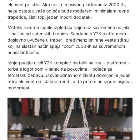
element po stilu. Ako nosite masivne platforme iz 2000-ih,
neka ostatak vaše odjeće bude moderan i minimalan: ravne
traperice, čisti top, jedan modni dodatak.
Metalik srebrne cipele izgledaju sjajno uz suvremena odijela
ili haljine od satenskih tkanina. Sandane s Y2K platformom
doslovno uvučene u traper i predimenzionirane veste stil su
koji na slastan način spaja "cool" 2000-ih sa suvremenom
nonšalantnošću.
Izbjegavajte cijeli Y2K komplet: metalik haljina + platforma +
torba s logotipom + lanac na bokovima = odjeća za
tematsku zabavu. U svakodnevnom životu dovoljan je jedan
retro element da istakne trendi, a da pritom ne izgubi osjećaj
modernosti.