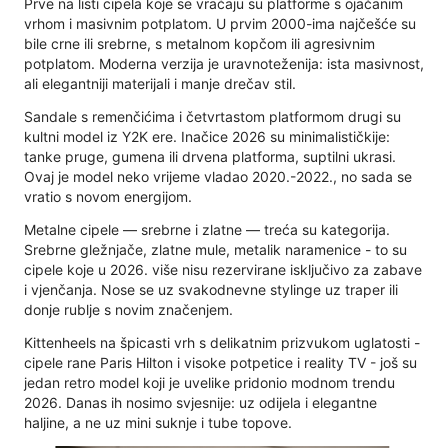
Prve na listi cipela koje se vraćaju su platforme s ojačanim
vrhom i masivnim potplatom. U prvim 2000-ima najčešće su
bile crne ili srebrne, s metalnom kopčom ili agresivnim
potplatom. Moderna verzija je uravnoteženija: ista masivnost,
ali elegantniji materijali i manje drečav stil.
Sandale s remenčićima i četvrtastom platformom drugi su
kultni model iz Y2K ere. Inačice 2026 su minimalističkije:
tanke pruge, gumena ili drvena platforma, suptilni ukrasi.
Ovaj je model neko vrijeme vladao 2020.-2022., no sada se
vratio s novom energijom.
Metalne cipele — srebrne i zlatne — treća su kategorija.
Srebrne gležnjače, zlatne mule, metalik naramenice - to su
cipele koje u 2026. više nisu rezervirane isključivo za zabave
i vjenčanja. Nose se uz svakodnevne stylinge uz traper ili
donje rublje s novim značenjem.
Kittenheels na špicasti vrh s delikatnim prizvukom uglatosti -
cipele rane Paris Hilton i visoke potpetice i reality TV - još su
jedan retro model koji je uvelike pridonio modnom trendu
2026. Danas ih nosimo svjesnije: uz odijela i elegantne
haljine, a ne uz mini suknje i tube topove.