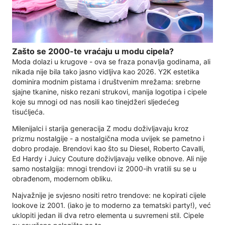
Zašto se 2000-te vraćaju u modu cipela?
Moda dolazi u krugove - ova se fraza ponavlja godinama, ali
nikada nije bila tako jasno vidljiva kao 2026. Y2K estetika
dominira modnim pistama i društvenim mrežama: srebrne
sjajne tkanine, nisko rezani strukovi, manija logotipa i cipele
koje su mnogi od nas nosili kao tinejdžeri sljedećeg
tisućljeća.
Milenijalci i starija generacija Z modu doživljavaju kroz
prizmu nostalgije - a nostalgična moda uvijek se pametno i
dobro prodaje. Brendovi kao što su Diesel, Roberto Cavalli,
Ed Hardy i Juicy Couture doživljavaju velike obnove. Ali nije
samo nostalgija: mnogi trendovi iz 2000-ih vratili su se u
obrađenom, modernom obliku.
Najvažnije je svjesno nositi retro trendove: ne kopirati cijele
lookove iz 2001. (iako je to moderno za tematski party!), već
uklopiti jedan ili dva retro elementa u suvremeni stil. Cipele