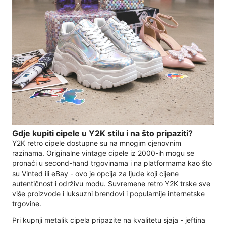
Gdje kupiti cipele u Y2K stilu i na što pripaziti?
Y2K retro cipele dostupne su na mnogim cjenovnim
razinama. Originalne vintage cipele iz 2000-ih mogu se
pronaći u second-hand trgovinama i na platformama kao što
su Vinted ili eBay - ovo je opcija za ljude koji cijene
autentičnost i održivu modu. Suvremene retro Y2K trske sve
više proizvode i luksuzni brendovi i popularnije internetske
trgovine.
Pri kupnji metalik cipela pripazite na kvalitetu sjaja - jeftina