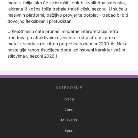
metalik folija lako će se istrošiti, dok bi kvalitetna satenska,
lakirana ili kožna folija trebala trajati cijelu sezonu. U slučaju
masivnih platformi, pažljivo provjerite potplat - trebao bi biti
dovoljno fleksibilan i protuklizan.
U KeeShoesu ćete pronaći moderne interpretacije retro
trendova po atraktivnim cijenama - od platformi preko
metalik sandala do kitten potpetica s duhom 2000-ih. Neka
nostalgija ranog tisućljeća doda jedinstveni karakter vašim
stilovima u sezoni 2026.!
KATEGORIJE
djeca
žene
Muškarci
Sport