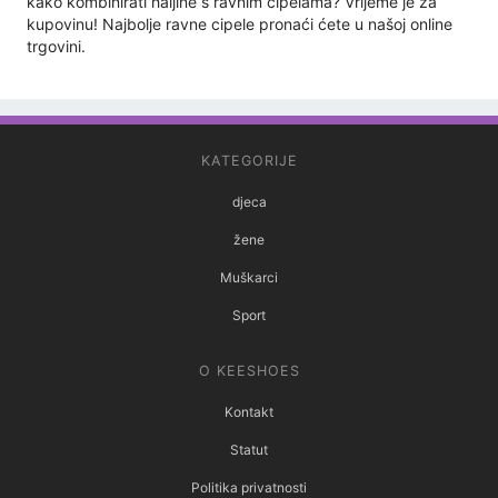
kako kombinirati haljine s ravnim cipelama? Vrijeme je za
kupovinu! Najbolje ravne cipele pronaći ćete u našoj online
trgovini.
KATEGORIJE
djeca
žene
Muškarci
Sport
O KEESHOES
Kontakt
Statut
Politika privatnosti