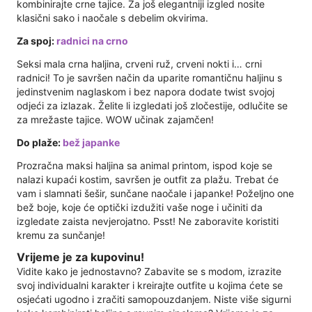
kombinirajte crne tajice. Za još elegantniji izgled nosite
klasični sako i naočale s debelim okvirima.
Za spoj:
radnici na crno
Seksi mala crna haljina, crveni ruž, crveni nokti i… crni
radnici! To je savršen način da uparite romantičnu haljinu s
jedinstvenim naglaskom i bez napora dodate twist svojoj
odjeći za izlazak. Želite li izgledati još zločestije, odlučite se
za mrežaste tajice. WOW učinak zajamčen!
Do plaže:
bež japanke
Prozračna maksi haljina sa animal printom, ispod koje se
nalazi kupaći kostim, savršen je outfit za plažu. Trebat će
vam i slamnati šešir, sunčane naočale i japanke! Poželjno one
bež boje, koje će optički izdužiti vaše noge i učiniti da
izgledate zaista nevjerojatno. Psst! Ne zaboravite koristiti
kremu za sunčanje!
Vrijeme je za kupovinu!
Vidite kako je jednostavno? Zabavite se s modom, izrazite
svoj individualni karakter i kreirajte outfite u kojima ćete se
osjećati ugodno i zračiti samopouzdanjem. Niste više sigurni