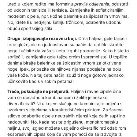
ured u kojem radite ima formalnu
pravila odijevanja
, odustati
od udobnih tenisica ili tenisica. Zamijenite ih sofisticiranijim
modelom cipela, npr. kožne balerinke sa špicastim vrhovima.
No, idete li u nedjeljnu šetnju tržnicom, odaberite udobnu
obuću sportskijeg stila.
Drugo, izbjegavajte rezove u boji.
Crna haljina, gole tajice i
crne gležnjače na jednostavan su način da optički skratite
noge i učinite da vaša silueta izgubi proporcije. Kako biste to
spriječili, zamijenite gole tajice crnim i spremni ste! U toplijim
danima birajte balerinke sa špicastim vrhom za otkrivene
noge. Ipak, pripazite da njihova nijansa podsjeća na boju
vaše kože. Na taj ćete način izdužiti noge gotovo jednako
učinkovito kao s visokim petama!
Treće, pokušajte ne pretjerati.
Haljina i ravne cipele čine
vam se dosadnom kombinacijom i želite je nekako
diverzificirati? Ni u kojem slučaju ne kombinirajte odjeću s
uzorkom s cipelama s karakterističnim printom. Za šarene
stilove odaberite cipele neutralnih nijansi koje će ih suptilno
nadopuniti. No, kada nosite prigušenu, monokromatsku
haljinu, svoj izgled možete uspješno diverzificirati odabirom
ekspresivnih cipela koje će vam pomoći da se izdvojite iz