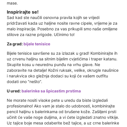
mase.
Inspirirajte se!
Sad kad ste naučili osnovna pravila kojih se vrijedi
pridržavati kada uz haljine nosite ravne cipele, vrijeme je za
malo inspiracije. Posebno za vas prikupili smo naše omiljene
stilove za razne prigode. Učinimo to!
Za grad:
bijele tenisice
Bijele tenisice savršene su za izlazak u grad! Kombinirajte ih
uz crvenu haljinu sa sitnim bijelim cvjetićima i traper katanu.
Skupite kosu u neurednu punđu na vrhu glave. Ne
zaboravite na detalje! Kožni ruksak, velike, okrugle naušnice
i narukvica oko gležnja dodaci su koji će vašem outfitu
dodati ono "nešto".
U ured:
balerinke sa špicastim prstima
Ne morate nositi visoke pete u uredu da biste izgledali
profesionalno! Ako vam je stalo do udobnosti, kombinirajte
pencil haljinu s balerinkama od brušene kože. Zašiljeni prsti
učinit će vaše noge duljima, a vi ćete izgledati znatno vitkije.
Uz tajice boje mesa odaberite bež tajice, a uz crne balerinke