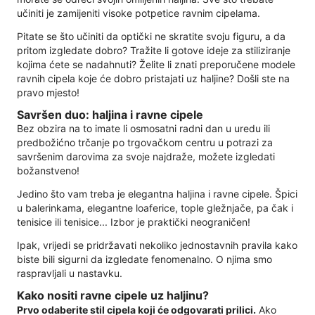
učiniti je zamijeniti visoke potpetice ravnim cipelama.
Pitate se što učiniti da optički ne skratite svoju figuru, a da
pritom izgledate dobro? Tražite li gotove ideje za stiliziranje
kojima ćete se nadahnuti? Želite li znati preporučene modele
ravnih cipela koje će dobro pristajati uz haljine? Došli ste na
pravo mjesto!
Savršen duo: haljina i ravne cipele
Bez obzira na to imate li osmosatni radni dan u uredu ili
predbožićno trčanje po trgovačkom centru u potrazi za
savršenim darovima za svoje najdraže, možete izgledati
božanstveno!
Jedino što vam treba je elegantna haljina i ravne cipele. Špici
u balerinkama, elegantne loaferice, tople gležnjače, pa čak i
tenisice ili tenisice... Izbor je praktički neograničen!
Ipak, vrijedi se pridržavati nekoliko jednostavnih pravila kako
biste bili sigurni da izgledate fenomenalno. O njima smo
raspravljali u nastavku.
Kako nositi ravne cipele uz haljinu?
Prvo odaberite stil cipela koji će odgovarati prilici.
Ako