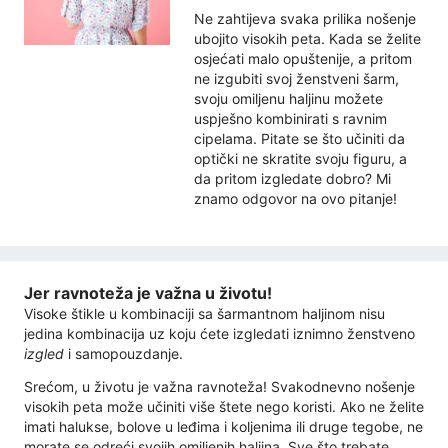
Ne zahtijeva svaka prilika nošenje
ubojito visokih peta. Kada se želite
osjećati malo opuštenije, a pritom
ne izgubiti svoj ženstveni šarm,
svoju omiljenu haljinu možete
uspješno kombinirati s ravnim
cipelama. Pitate se što učiniti da
optički ne skratite svoju figuru, a
da pritom izgledate dobro? Mi
znamo odgovor na ovo pitanje!
Jer ravnoteža je važna u životu!
Visoke štikle u kombinaciji sa šarmantnom haljinom nisu
jedina kombinacija uz koju ćete izgledati iznimno ženstveno
izgled
i samopouzdanje.
Srećom, u životu je važna ravnoteža! Svakodnevno nošenje
visokih peta može učiniti više štete nego koristi. Ako ne želite
imati halukse, bolove u leđima i koljenima ili druge tegobe, ne
morate se odreći svojih omiljenih haljina. Sve što trebate