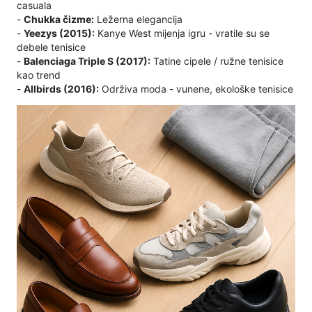
casuala
-
Chukka čizme:
Ležerna elegancija
-
Yeezys (2015):
Kanye West mijenja igru ​​- vratile su se
debele tenisice
-
Balenciaga Triple S (2017):
Tatine cipele / ružne tenisice
kao trend
-
Allbirds (2016):
Održiva moda - vunene, ekološke tenisice