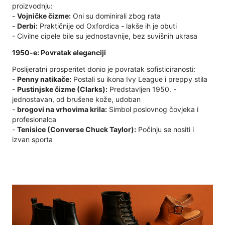
proizvodnju:
-
Vojničke čizme:
Oni su dominirali zbog rata
-
Derbi:
Praktičnije od Oxfordica - lakše ih je obuti
- Civilne cipele bile su jednostavnije, bez suvišnih ukrasa
1950-e: Povratak eleganciji
Poslijeratni prosperitet donio je povratak sofisticiranosti:
-
Penny natikače:
Postali su ikona Ivy League i preppy stila
-
Pustinjske čizme (Clarks):
Predstavljen 1950. -
jednostavan, od brušene kože, udoban
-
brogovi na vrhovima krila:
Simbol poslovnog čovjeka i
profesionalca
-
Tenisice (Converse Chuck Taylor):
Počinju se nositi i
izvan sporta