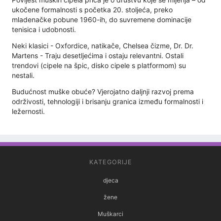
ukočene formalnosti s početka 20. stoljeća, preko
mladenačke pobune 1960-ih, do suvremene dominacije
tenisica i udobnosti.
Neki klasici - Oxfordice, natikače, Chelsea čizme, Dr. Dr.
Martens - Traju desetljećima i ostaju relevantni. Ostali
trendovi (cipele na špic, disko cipele s platformom) su
nestali.
Budućnost muške obuće? Vjerojatno daljnji razvoj prema
održivosti, tehnologiji i brisanju granica između formalnosti i
ležernosti.
KATEGORIJE
djeca
žene
Muškarci