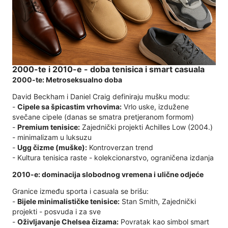
2000-te i 2010-e - doba tenisica i smart casuala
2000-te: Metroseksualno doba
David Beckham i Daniel Craig definiraju mušku modu:
-
Cipele sa špicastim vrhovima:
Vrlo uske, izdužene
svečane cipele (danas se smatra pretjeranom formom)
-
Premium tenisice:
Zajednički projekti Achilles Low (2004.)
- minimalizam u luksuzu
-
Ugg čizme (muške):
Kontroverzan trend
- Kultura tenisica raste - kolekcionarstvo, ograničena izdanja
2010-e: dominacija slobodnog vremena i ulične odjeće
Granice između sporta i casuala se brišu:
-
Bijele minimalističke tenisice:
Stan Smith, Zajednički
projekti - posvuda i za sve
-
Oživljavanje Chelsea čizama:
Povratak kao simbol smart