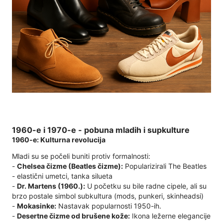
1960-e i 1970-e - pobuna mladih i supkulture
1960-e: Kulturna revolucija
Mladi su se počeli buniti protiv formalnosti:
-
Chelsea čizme (Beatles čizme):
Popularizirali The Beatles
- elastični umetci, tanka silueta
-
Dr. Martens (1960.):
U početku su bile radne cipele, ali su
brzo postale simbol subkultura (mods, punkeri, skinheadsi)
-
Mokasinke:
Nastavak popularnosti 1950-ih.
-
Desertne čizme od brušene kože:
Ikona ležerne elegancije