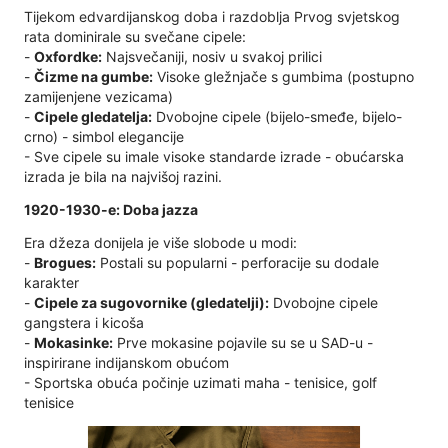
Tijekom edvardijanskog doba i razdoblja Prvog svjetskog
rata dominirale su svečane cipele:
-
Oxfordke:
Najsvečaniji, nosiv u svakoj prilici
-
Čizme na gumbe:
Visoke gležnjače s gumbima (postupno
zamijenjene vezicama)
-
Cipele gledatelja:
Dvobojne cipele (bijelo-smeđe, bijelo-
crno) - simbol elegancije
- Sve cipele su imale visoke standarde izrade - obućarska
izrada je bila na najvišoj razini.
1920-1930-e: Doba jazza
Era džeza donijela je više slobode u modi:
-
Brogues:
Postali su popularni - perforacije su dodale
karakter
-
Cipele za sugovornike (gledatelji):
Dvobojne cipele
gangstera i kicoša
-
Mokasinke:
Prve mokasine pojavile su se u SAD-u -
inspirirane indijanskom obućom
- Sportska obuća počinje uzimati maha - tenisice, golf
tenisice