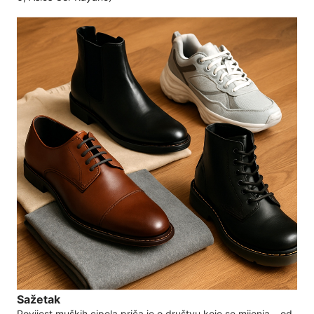
Sažetak
Povijest muških cipela priča je o društvu koje se mijenja – od