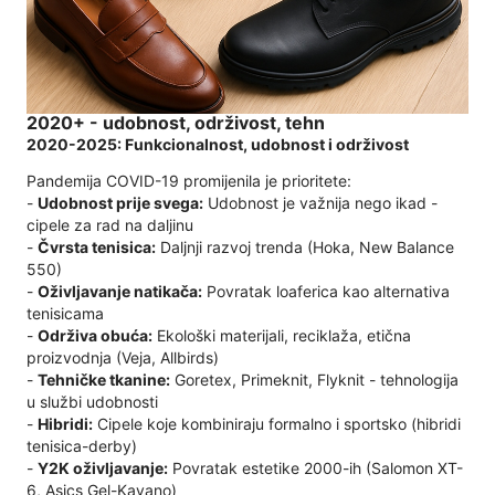
2020+ - udobnost, održivost, tehn
2020-2025: Funkcionalnost, udobnost i održivost
Pandemija COVID-19 promijenila je prioritete:
-
Udobnost prije svega:
Udobnost je važnija nego ikad -
cipele za rad na daljinu
-
Čvrsta tenisica:
Daljnji razvoj trenda (Hoka, New Balance
550)
-
Oživljavanje natikača:
Povratak loaferica kao alternativa
tenisicama
-
Održiva obuća:
Ekološki materijali, reciklaža, etična
proizvodnja (Veja, Allbirds)
-
Tehničke tkanine:
Goretex, Primeknit, Flyknit - tehnologija
u službi udobnosti
-
Hibridi:
Cipele koje kombiniraju formalno i sportsko (hibridi
tenisica-derby)
-
Y2K oživljavanje:
Povratak estetike 2000-ih (Salomon XT-
6, Asics Gel-Kayano)