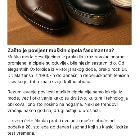
Zašto je povijest muških cipela fascinantna?
Muška moda desetljećima je prolazila kroz revolucionarne
promjene, a cipele su oduvijek bile njezin sastavni dio. Od
elegantnih Oxfordica iz viktorijanskog doba, preko rock Dr.
Dr. Martensa iz 1960-ih do današnjih debeljuškastih tenisica
- svako je doba imalo svoju kultnu obuću.
Razumijevanje povijesti muških cipela nije samo lekcija iz
mode, već i otkrivanje kako su društvo, kultura i tehnologija
oblikovali ono što nosimo na nogama. Neki se trendovi
vraćaju nakon godina, drugi ostaju u prošlosti.
U ovom ćete članku pratiti evoluciju muške obuće od
početka 20. stoljeća do danas i saznati koji su klasici izdržali
test vremena.