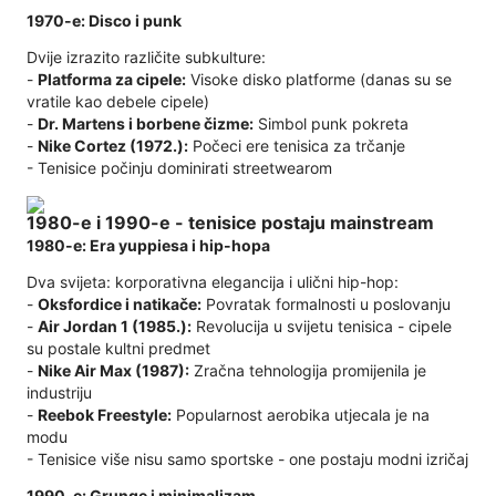
1970-e: Disco i punk
Dvije izrazito različite subkulture:
-
Platforma za cipele:
Visoke disko platforme (danas su se
vratile kao debele cipele)
-
Dr. Martens i borbene čizme:
Simbol punk pokreta
-
Nike Cortez (1972.):
Počeci ere tenisica za trčanje
- Tenisice počinju dominirati streetwearom
1980-e i 1990-e - tenisice postaju mainstream
1980-e: Era yuppiesa i hip-hopa
Dva svijeta: korporativna elegancija i ulični hip-hop:
-
Oksfordice i natikače:
Povratak formalnosti u poslovanju
-
Air Jordan 1 (1985.):
Revolucija u svijetu tenisica - cipele
su postale kultni predmet
-
Nike Air Max (1987):
Zračna tehnologija promijenila je
industriju
-
Reebok Freestyle:
Popularnost aerobika utjecala je na
modu
- Tenisice više nisu samo sportske - one postaju modni izričaj
1990-e: Grunge i minimalizam