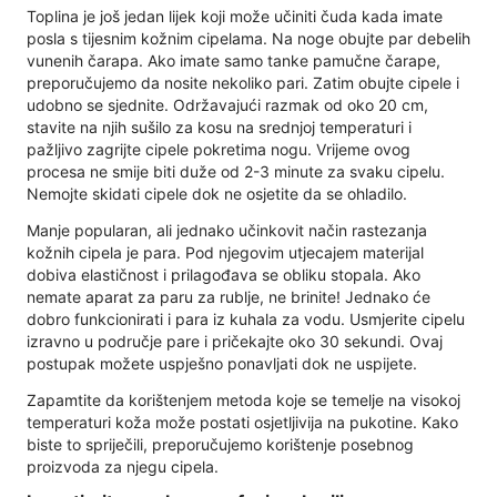
Toplina je još jedan lijek koji može učiniti čuda kada imate
posla s tijesnim kožnim cipelama. Na noge obujte par debelih
vunenih čarapa. Ako imate samo tanke pamučne čarape,
preporučujemo da nosite nekoliko pari. Zatim obujte cipele i
udobno se sjednite. Održavajući razmak od oko 20 cm,
stavite na njih sušilo za kosu na srednjoj temperaturi i
pažljivo zagrijte cipele pokretima nogu. Vrijeme ovog
procesa ne smije biti duže od 2-3 minute za svaku cipelu.
Nemojte skidati cipele dok ne osjetite da se ohladilo.
Manje popularan, ali jednako učinkovit način rastezanja
kožnih cipela je para. Pod njegovim utjecajem materijal
dobiva elastičnost i prilagođava se obliku stopala. Ako
nemate aparat za paru za rublje, ne brinite! Jednako će
dobro funkcionirati i para iz kuhala za vodu. Usmjerite cipelu
izravno u područje pare i pričekajte oko 30 sekundi. Ovaj
postupak možete uspješno ponavljati dok ne uspijete.
Zapamtite da korištenjem metoda koje se temelje na visokoj
temperaturi koža može postati osjetljivija na pukotine. Kako
biste to spriječili, preporučujemo korištenje posebnog
proizvoda za njegu cipela.