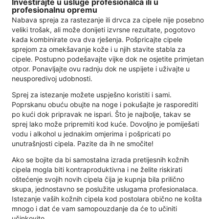
Investirajte u usluge profesionalca ili u
profesionalnu opremu
Nabava spreja za rastezanje ili drvca za cipele nije posebno
veliki trošak, ali može donijeti izvrsne rezultate, pogotovo
kada kombinirate ova dva rješenja. Pošpricajte cipele
sprejom za omekšavanje kože i u njih stavite stabla za
cipele. Postupno podešavajte vijke dok ne osjetite primjetan
otpor. Ponavljajte ovu radnju dok ne uspijete i uživajte u
neusporedivoj udobnosti.
Sprej za istezanje možete uspješno koristiti i sami.
Poprskanu obuću obujte na noge i pokušajte je rasporediti
po kući dok pripravak ne ispari. Što je najbolje, takav se
sprej lako može pripremiti kod kuće. Dovoljno je pomiješati
vodu i alkohol u jednakim omjerima i pošpricati po
unutrašnjosti cipela. Pazite da ih ne smočite!
Ako se bojite da bi samostalna izrada pretijesnih kožnih
cipela mogla biti kontraproduktivna i ne želite riskirati
oštećenje svojih novih cipela čija je kupnja bila prilično
skupa, jednostavno se poslužite uslugama profesionalaca.
Istezanje vaših kožnih cipela kod postolara obično ne košta
mnogo i dat će vam samopouzdanje da će to učiniti
učinkovito.