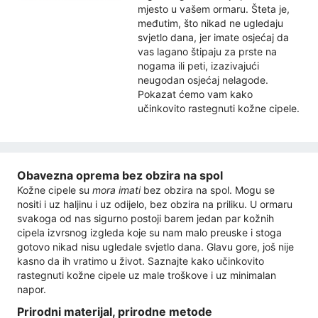
mjesto u vašem ormaru. Šteta je,
međutim, što nikad ne ugledaju
svjetlo dana, jer imate osjećaj da
vas lagano štipaju za prste na
nogama ili peti, izazivajući
neugodan osjećaj nelagode.
Pokazat ćemo vam kako
učinkovito rastegnuti kožne cipele.
Obavezna oprema bez obzira na spol
Kožne cipele su
mora imati
bez obzira na spol. Mogu se
nositi i uz haljinu i uz odijelo, bez obzira na priliku. U ormaru
svakoga od nas sigurno postoji barem jedan par kožnih
cipela izvrsnog izgleda koje su nam malo preuske i stoga
gotovo nikad nisu ugledale svjetlo dana. Glavu gore, još nije
kasno da ih vratimo u život. Saznajte kako učinkovito
rastegnuti kožne cipele uz male troškove i uz minimalan
napor.
Prirodni materijal, prirodne metode