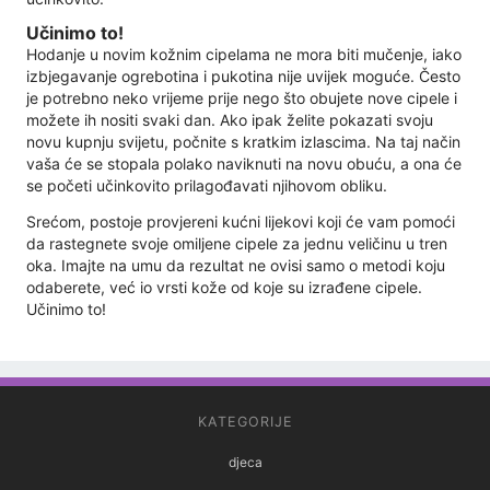
Učinimo to!
Hodanje u novim kožnim cipelama ne mora biti mučenje, iako
izbjegavanje ogrebotina i pukotina nije uvijek moguće. Često
je potrebno neko vrijeme prije nego što obujete nove cipele i
možete ih nositi svaki dan. Ako ipak želite pokazati svoju
novu kupnju svijetu, počnite s kratkim izlascima. Na taj način
vaša će se stopala polako naviknuti na novu obuću, a ona će
se početi učinkovito prilagođavati njihovom obliku.
Srećom, postoje provjereni kućni lijekovi koji će vam pomoći
da rastegnete svoje omiljene cipele za jednu veličinu u tren
oka. Imajte na umu da rezultat ne ovisi samo o metodi koju
odaberete, već io vrsti kože od koje su izrađene cipele.
Učinimo to!
KATEGORIJE
djeca