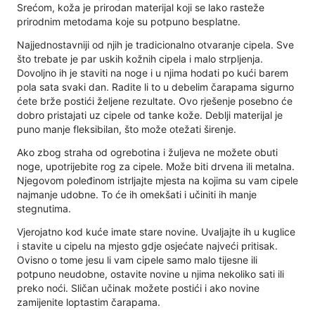
Srećom, koža je prirodan materijal koji se lako rasteže
prirodnim metodama koje su potpuno besplatne.
Najjednostavniji od njih je tradicionalno otvaranje cipela. Sve
što trebate je par uskih kožnih cipela i malo strpljenja.
Dovoljno ih je staviti na noge i u njima hodati po kući barem
pola sata svaki dan. Radite li to u debelim čarapama sigurno
ćete brže postići željene rezultate. Ovo rješenje posebno će
dobro pristajati uz cipele od tanke kože. Deblji materijal je
puno manje fleksibilan, što može otežati širenje.
Ako zbog straha od ogrebotina i žuljeva ne možete obuti
noge, upotrijebite rog za cipele. Može biti drvena ili metalna.
Njegovom poleđinom istrljajte mjesta na kojima su vam cipele
najmanje udobne. To će ih omekšati i učiniti ih manje
stegnutima.
Vjerojatno kod kuće imate stare novine. Uvaljajte ih u kuglice
i stavite u cipelu na mjesto gdje osjećate najveći pritisak.
Ovisno o tome jesu li vam cipele samo malo tijesne ili
potpuno neudobne, ostavite novine u njima nekoliko sati ili
preko noći. Sličan učinak možete postići i ako novine
zamijenite loptastim čarapama.