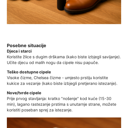
Posebne situacije
Djeca i starci
Koristite žlice s dugim drškama (kako biste izbjegli savijanje).
Učite djecu od malih nogu da cipele nisu papuče.
Teško dostupne cipele
Visoke čizme, Chelsea čizme - umjesto prstiju koristite
kukice za vezanje (kako biste izbjegli pretjerano istezanje).
Nove/tvrde cipele
Prije prvog stavljanja: kratko "nošenje" kod kuće (15-30
min), lagano rastezanje prstima s unutarnje strane, možete
koristiti poseban sprej za istezanje.