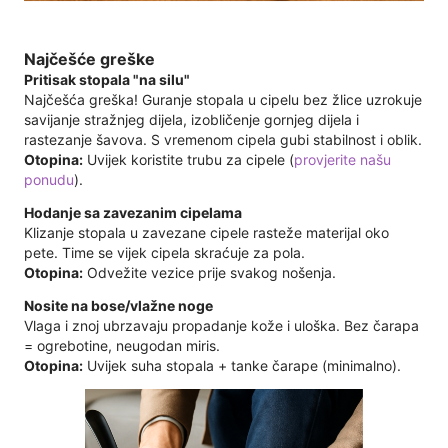
Najčešće greške
Pritisak stopala "na silu"
Najčešća greška! Guranje stopala u cipelu bez žlice uzrokuje
savijanje stražnjeg dijela, izobličenje gornjeg dijela i
rastezanje šavova. S vremenom cipela gubi stabilnost i oblik.
Otopina:
Uvijek koristite trubu za cipele (
provjerite našu
ponudu
).
Hodanje sa zavezanim cipelama
Klizanje stopala u zavezane cipele rasteže materijal oko
pete. Time se vijek cipela skraćuje za pola.
Otopina:
Odvežite vezice prije svakog nošenja.
Nosite na bose/vlažne noge
Vlaga i znoj ubrzavaju propadanje kože i uloška. Bez čarapa
= ogrebotine, neugodan miris.
Otopina:
Uvijek suha stopala + tanke čarape (minimalno).