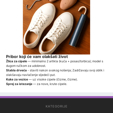
Pribor koji će vam olakšati život
Žlica za cipele
— minimalno 2 artikla (kuća + posao/torbica); model s
dugom ručkom za udobnost.
Stabla drveća
- staviti nakon svakog nošenja; Zadržavaju svoj oblik i
olakšavaju navlačenje sljedeći put.
Kuke za vezice
— uz visoke cipele (čizme, čizme).
Sprej za istezanje
— za nove, krute cipele.
KATEGORIJE