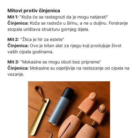
Mitovi protiv činjenica
Mit 1:
"Koža će se rastegnuti da je mogu natjerati"
Činjenica:
Koža se rasteže u širinu, a ne u duljinu. Forsiranje
stopala uništava strukturu gornjeg dijela.
Mit 2:
"Žlica je hir za estete"
Činjenica:
Ovo je bitan alat za njegu koji produljuje život
vaših cipela godinama.
Mit 3:
"Mokasine se mogu obuti bez pripreme"
Činjenica:
Mokasine su osjetljivije na rastezanje od cipela na
vezanje.