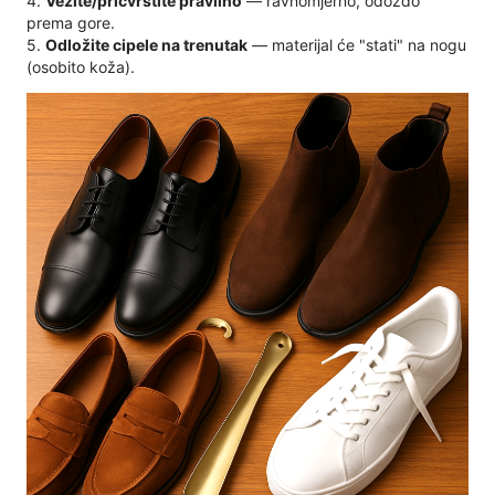
4.
Vežite/pričvrstite pravilno
— ravnomjerno, odozdo
prema gore.
5.
Odložite cipele na trenutak
— materijal će "stati" na nogu
(osobito koža).