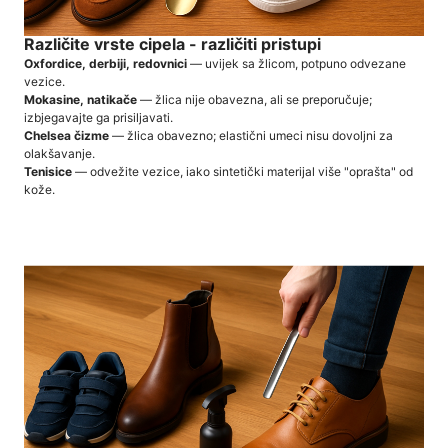
Različite vrste cipela - različiti pristupi
Oxfordice, derbiji, redovnici
— uvijek sa žlicom, potpuno odvezane
vezice.
Mokasine, natikače
— žlica nije obavezna, ali se preporučuje;
izbjegavajte ga prisiljavati.
Chelsea čizme
— žlica obavezno; elastični umeci nisu dovoljni za
olakšavanje.
Tenisice
— odvežite vezice, iako sintetički materijal više "oprašta" od
kože.