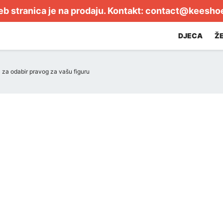
b stranica je na prodaju. Kontakt:
contact@keesho
DJECA
Ž
č za odabir pravog za vašu figuru