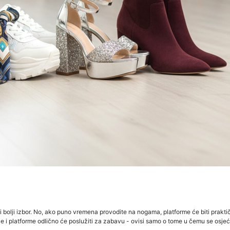
ti bolji izbor. No, ako puno vremena provodite na nogama, platforme će biti praktični
ikle i platforme odlično će poslužiti za zabavu - ovisi samo o tome u čemu se osjeć