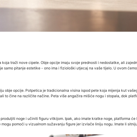
a koja traži nove cipele. Obje opcije imaju svoje prednosti i nedostatke, ali zaje
je samo pitanje estetike - ono ima i fiziološki utjecaj na vaše tijelo. U ovom ćem
 obje opcije. Potpetica je tradicionalna visina ispod pete koja mijenja kut vašeg
, ali to čine na različite načine. Peta više angažira mišiće nogu i stopala, dok pl
roduljiti noge i učiniti figuru vitkijom. Ipak, ako imate kratke noge, platforma će 
gu pomoći u vizualnom sužavanju figure jer izvlače liniju nogu. Imate li sitniju 