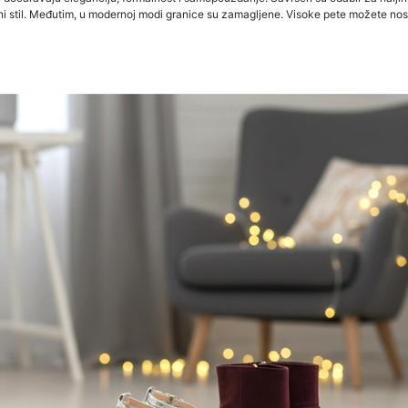
ni stil. Međutim, u modernoj modi granice su zamagljene. Visoke pete možete nosit