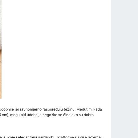
o udobnije jer ravnomjerno raspoređuju težinu. Međutim, kada
3-5 cm), mogu biti udobnije nego što se čine ako su dobro
e, suknje i elegantniju garderobu. Platforme su više ležerne i