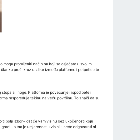
dno mogu promijeniti način na koji se osjećate u svojim
o članku proći kroz razlike između platforme i potpetice te
 stopala i noge. Platforma je povećanje i ispod pete i
atforma raspoređuje težinu na veću površinu. To znači da su
biti bolji izbor – dat će vam visinu bez ukočenosti koju
građu, bitna je umjerenost u visini - neće odgovarati ni