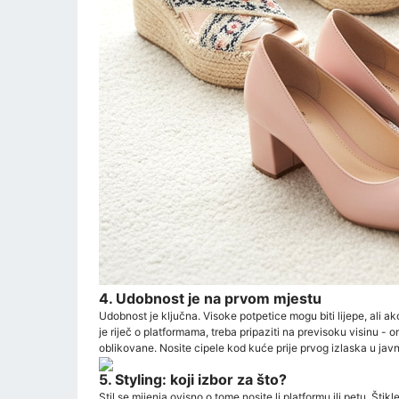
4. Udobnost je na prvom mjestu
Udobnost je ključna. Visoke potpetice mogu biti lijepe, ali 
je riječ o platformama, treba pripaziti na previsoku visinu - 
oblikovane. Nosite cipele kod kuće prije prvog izlaska u jav
5. Styling: koji izbor za što?
Stil se mijenja ovisno o tome nosite li platformu ili petu. Št