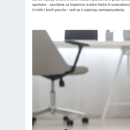
sportske - savršene za traperice, kratke hlače ili svakodnev
čvrstih i brzih pravila - radi se o osjećaju samopouzdanja.