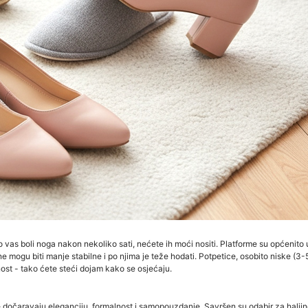
ako vas boli noga nakon nekoliko sati, nećete ih moći nositi. Platforme su općenit
one mogu biti manje stabilne i po njima je teže hodati. Potpetice, osobito niske (
nost - tako ćete steći dojam kako se osjećaju.
ikle dočaravaju eleganciju, formalnost i samopouzdanje. Savršen su odabir za haljin