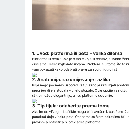
1. Uvod: platforma ili peta – velika dilema
Platforma ili peta? Ovo je pitanje koje si postavlja svaka žen
cipelama i kako izgledate izvana. Problem je u tome što to ni
vam pokazati kako odabrati pravu za svoju figuru i stil.
2. Anatomija: razumijevanje razlika
Prije nego počnemo uspoređivati, važno je razumjeti anatomiju
prednjeg dijela stopala - cijelo stopalo. Obje opcije vas dižu
štikle možda elegantnije, ali su platforme udobnije.
3. Tip tijela: odaberite prema tome
Ako imate višu građu, štikle mogu biti savršen izbor. Pomažu p
ponekad daje visoka peta. Osobama sa širim bokovima štikle mo
previsoka potpetica ni previsoka platforma.