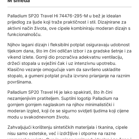
M smeđa
Palladium SP20 Travel Hi 74476-295-M u bež je idealan
prijedlog za ljude koji traže praktičnost i stil. Dizajnirane za
aktivni način života, ove cipele kombiniraju moderan dizajn s
funkcionalnošću.
Njihov lagani dizajn i fleksibilni potplat osiguravaju udobnost
tijekom dana, što im čini odličan izbor i za gradske šetnje i za
vikend izlete. Gornji dio prozračiva adekvatnu ventilaciju,
držeći stopala u svježini čak i uz intenzivnu upotrebu.
Klasično vezanje omogućuje vam da savršeno uskladite
stopalo, a gumeni potplat pruža izvrsno prianjanje na raznim
površinama.
Palladium SP20 Travel Hi je lako spakirati, što ih čini
nezamjenjivim pratiteljem. Suptilni logotip Palladium na
gornjem gornjem naglaskom na njihov minimalistički i
moderan izgled, koji će se sigurno svidjeti ljudima koji cijene
modu u svakodnevnom životu.
Zahvaljujući korištenju sintetičkih materijala i tkanina, cipele
nisu samo estetske, već i izdržljive i otporne na razne