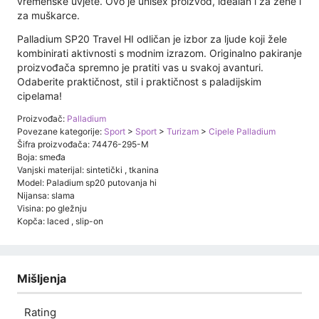
vremenske uvjete. Ovo je unisex proizvod, idealan i za žene i
za muškarce.
Palladium SP20 Travel HI odličan je izbor za ljude koji žele
kombinirati aktivnosti s modnim izrazom. Originalno pakiranje
proizvođača spremno je pratiti vas u svakoj avanturi.
Odaberite praktičnost, stil i praktičnost s paladijskim
cipelama!
Proizvođač:
Palladium
Povezane kategorije:
Sport
>
Sport
>
Turizam
>
Cipele Palladium
Šifra proizvođača: 74476-295-M
Boja: smeđa
Vanjski materijal: sintetički , tkanina
Model: Paladium sp20 putovanja hi
Nijansa: slama
Visina: po gležnju
Kopča: laced , slip-on
Mišljenja
Rating