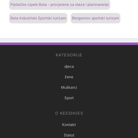
Pješačke cipele Bata – provjerene za staze i planinarenje
Bata Industrials Sportski turizam
Bergsonov sportski turizam
KATEGORIJE
djeca
žene
Muškarci
Sport
O KEESHOES
Kontakt
Statut