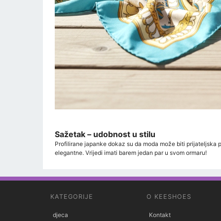
Sažetak – udobnost u stilu
Profilirane japanke dokaz su da moda može biti prijateljska p
elegantne. Vrijedi imati barem jedan par u svom ormaru!
KATEGORIJE
O KEESHOES
djeca
Kontakt