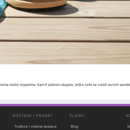
rema našim stopalima. Kad ih jednom obujete, teško ćete se vratiti ravnim sandala
DOSTAVA I POVRAT
ČLANCI
K
Troškovi i vrijeme dostave
Blog
N