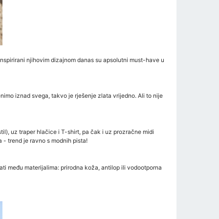
nspirirani njihovim dizajnom danas su apsolutni must-have u
imo iznad svega, takvo je rješenje zlata vrijedno. Ali to nije
l), uz traper hlačice i T-shirt, pa čak i uz prozračne midi
 - trend je ravno s modnih pista!
ti među materijalima: prirodna koža, antilop ili vodootporna