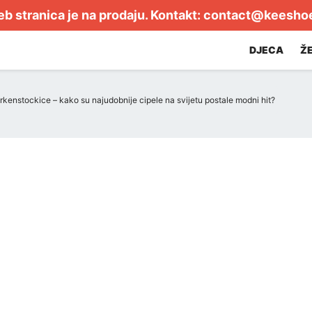
b stranica je na prodaju. Kontakt:
contact@keesho
DJECA
Ž
rkenstockice – kako su najudobnije cipele na svijetu postale modni hit?