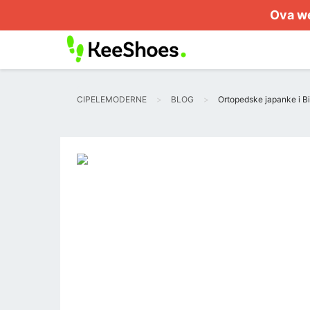
Ova we
CIPELEMODERNE
BLOG
Ortopedske japanke i Bi