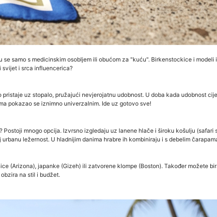
 se samo s medicinskim osobljem ili obućom za "kuću". Birkenstockice i modeli i
 svijet i srca influencerica?
no pristaje uz stopalo, pružajući nevjerojatnu udobnost. U doba kada udobnost cijen
ama pokazao se iznimno univerzalnim. Ide uz gotovo sve!
Postoji mnogo opcija. Izvrsno izgledaju uz lanene hlače i široku košulju (safari sti
joj urbanu ležernost. U hladnijim danima hrabre ih kombiniraju i s debelim čarapama
nice (Arizona), japanke (Gizeh) ili zatvorene klompe (Boston). Također možete bira
bzira na stil i budžet.