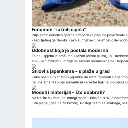
Fenomen "ružnih cipela".
Prije samo nekoliko godina ortopedske papuče povezivale su
vašoj ljetnoj garderobi. Kako su “ružne cipele” osvojile modni
Udobnost koja je postala moderna
Tajna uspjeha je profilirani uložak (često pluto), koji savrše
sve – minimalistički dizajn sa širokim naramenicama i kopč
Stilovi s japankama - s plaže u grad
Kako nositi Birkenstock japanke da biste izgledali elegantno? 
haljine. One razbijaju romantični karakter haljine, dodajući 
Modeli i materijali – što odabrati?
Na tržištu su dostupni mnogi modeli: klasični s dvije narame
EVA pjena (idealna za bazen). Postoji nešto za svakoga, bez o