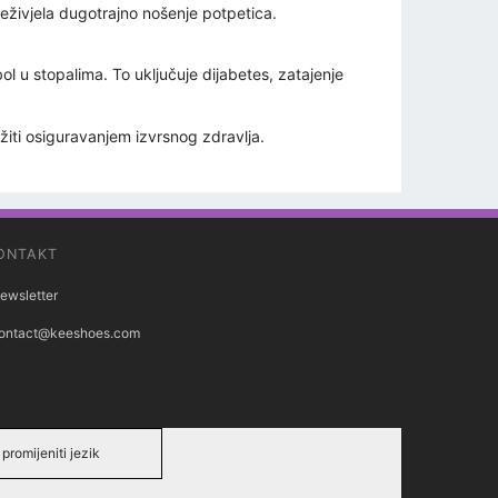
reživjela dugotrajno nošenje potpetica.
l u stopalima. To uključuje dijabetes, zatajenje
žiti osiguravanjem izvrsnog zdravlja.
ONTAKT
ewsletter
ontact@keeshoes.com
promijeniti jezik