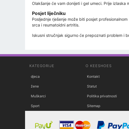
Olakšanje će vam donijeti i gel umeci. Prije izlaska
Posjet liječniku
Posljednje rješenje može biti posjet profesionalnom 
srca i reumatoidni artritis.
Iskusni stručnjak sigurno će prepoznati problem i b
KATEGORIJE
O KEESHOES
djeca
Kontakt
žene
Statut
Muškarci
Politika privatnosti
Sport
Sitemap