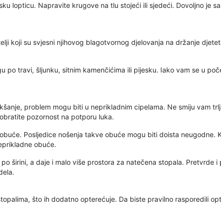
ku lopticu. Napravite krugove na tlu stojeći ili sjedeći. Dovoljno je 
itelji koji su svjesni njihovog blagotvornog djelovanja na držanje dje
 po travi, šljunku, sitnim kamenčićima ili pijesku. Iako vam se u po
anje, problem mogu biti u neprikladnim cipelama. Ne smiju vam trlja
 obratite pozornost na potporu luka.
ne obuće. Posljedice nošenja takve obuće mogu biti doista neugodne. Ku
neprikladne obuće.
po širini, a daje i malo više prostora za natečena stopala. Pretvrde 
dela.
palima, što ih dodatno opterećuje. Da biste pravilno rasporedili opter