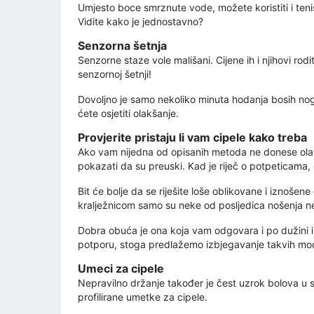
Umjesto boce smrznute vode, možete koristiti i tenis
Vidite kako je jednostavno?
Senzorna šetnja
Senzorne staze vole mališani. Cijene ih i njihovi rod
senzornoj šetnji!
Dovoljno je samo nekoliko minuta hodanja bosih nogu
ćete osjetiti olakšanje.
Provjerite pristaju li vam cipele kako treba
Ako vam nijedna od opisanih metoda ne donese olakš
pokazati da su preuski. Kad je riječ o potpeticama,
Bit će bolje da se riješite loše oblikovane i iznoše
kralježnicom samo su neke od posljedica nošenja 
Dobra obuća je ona koja vam odgovara i po dužini i 
potporu, stoga predlažemo izbjegavanje takvih mo
Umeci za cipele
Nepravilno držanje također je čest uzrok bolova u sto
profilirane umetke za cipele.