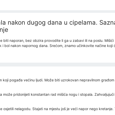
la nakon dugog dana u cipelama. Sazna
nje
 biti naporan, bez obzira provodite li ga u zabavi ili na poslu. Miši
k i bol nakon napornog dana. Srećom, znamo učinkovite načine koji ć
koji pogađa većinu ljudi. Može biti uzrokovan nepravilnom građom st
a može pridonijeti konstantan rad mišića nogu i stopala. Zahvaljujući 
e osjetili nelagodu. Stajati na mjestu još je veći napor nego kretanje.