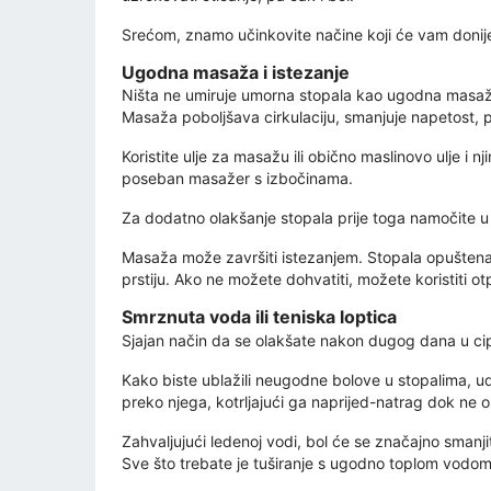
Srećom, znamo učinkovite načine koji će vam donij
Ugodna masaža i istezanje
Ništa ne umiruje umorna stopala kao ugodna masaža.
Masaža poboljšava cirkulaciju, smanjuje napetost, 
Koristite ulje za masažu ili obično maslinovo ulje i 
poseban masažer s izbočinama.
Za dodatno olakšanje stopala prije toga namočite u
Masaža može završiti istezanjem. Stopala opuštena
prstiju. Ako ne možete dohvatiti, možete koristiti o
Smrznuta voda ili teniska loptica
Sjajan način da se olakšate nakon dugog dana u cipel
Kako biste ublažili neugodne bolove u stopalima, udo
preko njega, kotrljajući ga naprijed-natrag dok ne o
Zahvaljujući ledenoj vodi, bol će se značajno smanjit
Sve što trebate je tuširanje s ugodno toplom vod