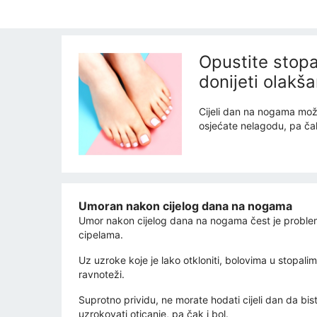
Opustite stopa
donijeti olakša
Cijeli dan na nogama može
osjećate nelagodu, pa ča
Umoran nakon cijelog dana na nogama
Umor nakon cijelog dana na nogama čest je problem 
cipelama.
Uz uzroke koje je lako otkloniti, bolovima u stopalim
ravnoteži.
Suprotno prividu, ne morate hodati cijeli dan da bist
uzrokovati oticanje, pa čak i bol.