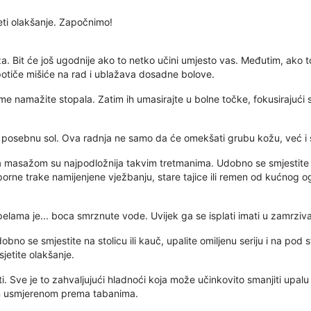
eti olakšanje. Započnimo!
 Bit će još ugodnije ako to netko učini umjesto vas. Međutim, ako t
potiče mišiće na rad i ublažava dosadne bolove.
njime namažite stopala. Zatim ih umasirajte u bolne točke, fokusirajući 
 posebnu sol. Ova radnja ne samo da će omekšati grubu kožu, već i sm
 masažom su najpodložnija takvim tretmanima. Udobno se smjestite i
tporne trake namijenjene vježbanju, stare tajice ili remen od kućnog o
ama je... boca smrznute vode. Uvijek ga se isplati imati u zamrzivaču
bno se smjestite na stolicu ili kauč, upalite omiljenu seriju i na po
sjetite olakšanje.
i. Sve je to zahvaljujući hladnoći koja može učinkovito smanjiti upalu
om usmjerenom prema tabanima.