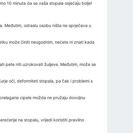
samo 10 minuta da se vaša stopala osjećaju bolje!
teta. Međutim, odraslu osobu ništa ne sprječava u
četku može činiti neugodnim, nećete ni znati kada
ti pete niti uzrokovati žuljeve. Međutim, može se
rje oči, deformiteti stopala, pa čak i problemi s
i prelagane cipele možda ne pružaju dovoljnu
ećenje na stopalu, vrijedi koristiti pravilno