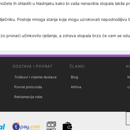
 možete ih ohladiti u hladnjaku kako bi vaša nenavikla stopala lakše p
liječniku. Postoje mnoga stanja koja mogu uzrokovati nepodnošljivu bo
rzo pronaći učinkovito rješenje, a zdrava stopala brzo će vam se odu
DOSTAVA I POVRAT
ČLANCI
K
Troškovi i vrijeme dostave
Blog
N
Povrat proizvoda
Arhiva
c
Reklamacija robe