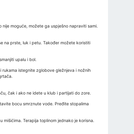
o nije moguće, možete ga uspješno napraviti sami.
se na prste, luk i petu. Također možete koristiti
anjiti upalu i bol.
 rukama istegnite zglobove gležnjeva i nožnih
grtača.
, čak i ako ne idete u klub i partijati do zore.
d stavite bocu smrznute vode. Pređite stopalima
 u mišićima. Terapija toplinom jednako je korisna.