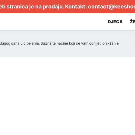
b stranica je na prodaju. Kontakt:
contact@keesho
DJECA
Ž
dugog dana u cipelama. Saznajte načine koji će vam donijeti olakšanje