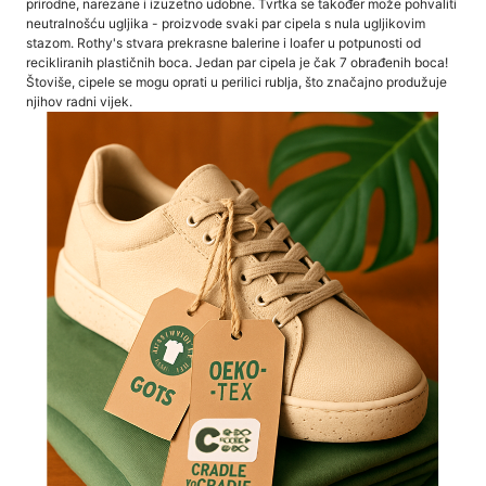
prirodne, narezane i izuzetno udobne. Tvrtka se također može pohvaliti
neutralnošću ugljika - proizvode svaki par cipela s nula ugljikovim
stazom. Rothy's stvara prekrasne balerine i loafer u potpunosti od
recikliranih plastičnih boca. Jedan par cipela je čak 7 obrađenih boca!
Štoviše, cipele se mogu oprati u perilici rublja, što značajno produžuje
njihov radni vijek.