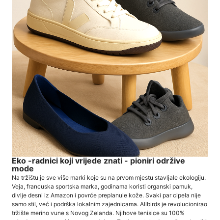
Eko -radnici koji vrijede znati - pioniri održive
mode
Na tržištu je sve više marki koje su na prvom mjestu stavljale ekologiju.
Veja, francuska sportska marka, godinama koristi organski pamuk,
divlje desni iz Amazon i povrće preplanule kože. Svaki par cipela nije
samo stil, već i podrška lokalnim zajednicama. Allbirds je revolucionirao
tržište merino vune s Novog Zelanda. Njihove tenisice su 100%