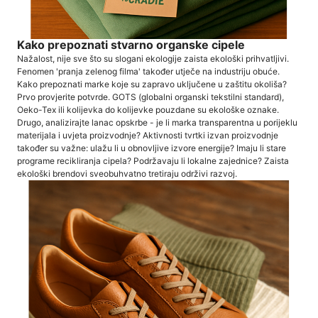
Kako prepoznati stvarno organske cipele
Nažalost, nije sve što su slogani ekologije zaista ekološki prihvatljivi.
Fenomen 'pranja zelenog filma' također utječe na industriju obuće.
Kako prepoznati marke koje su zapravo uključene u zaštitu okoliša?
Prvo provjerite potvrde. GOTS (globalni organski tekstilni standard),
Oeko-Tex ili kolijevka do kolijevke pouzdane su ekološke oznake.
Drugo, analizirajte lanac opskrbe - je li marka transparentna u porijeklu
materijala i uvjeta proizvodnje? Aktivnosti tvrtki izvan proizvodnje
također su važne: ulažu li u obnovljive izvore energije? Imaju li stare
programe recikliranja cipela? Podržavaju li lokalne zajednice? Zaista
ekološki brendovi sveobuhvatno tretiraju održivi razvoj.