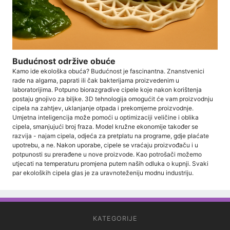
Budućnost održive obuće
Kamo ide ekološka obuća? Budućnost je fascinantna. Znanstvenici
rade na algama, paprati ili čak bakterijama proizvedenim u
laboratorijima. Potpuno biorazgradive cipele koje nakon korištenja
postaju gnojivo za biljke. 3D tehnologija omogućit će vam proizvodnju
cipela na zahtjev, uklanjanje otpada i prekomjerne proizvodnje.
Umjetna inteligencija može pomoći u optimizaciji veličine i oblika
cipela, smanjujući broj fraza. Model kružne ekonomije također se
razvija - najam cipela, odjeća za pretplatu na programe, gdje plaćate
upotrebu, a ne. Nakon uporabe, cipele se vraćaju proizvođaču i u
potpunosti su prerađene u nove proizvode. Kao potrošači možemo
utjecati na temperaturu promjena putem naših odluka o kupnji. Svaki
par ekoloških cipela glas je za uravnoteženiju modnu industriju.
KATEGORIJE