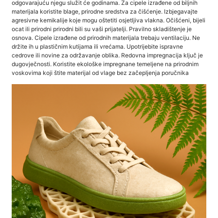
odgovarajuću njegu služit će godinama. Za cipele izrađene od biljnih
materijala koristite blage, prirodne sredstva za čišćenje. Izbjegavajte
agresivne kemikalije koje mogu oštetiti osjetljiva vlakna. Očišćeni, bijeli
ocat ili prirodni prirodni bili su vaši prijatelji. Pravilno skladištenje je
osnova. Cipele izrađene od prirodnih materijala trebaju ventilaciju. Ne
držite ih u plastičnim kutijama ili vrećama. Upotrijebite ispravne
cedrove ili novine za održavanje oblika. Redovna impregnacija ključ je
dugovječnosti. Koristite ekološke impregnane temeljene na prirodnim
voskovima koji štite materijal od vlage bez začepljenja poručnika