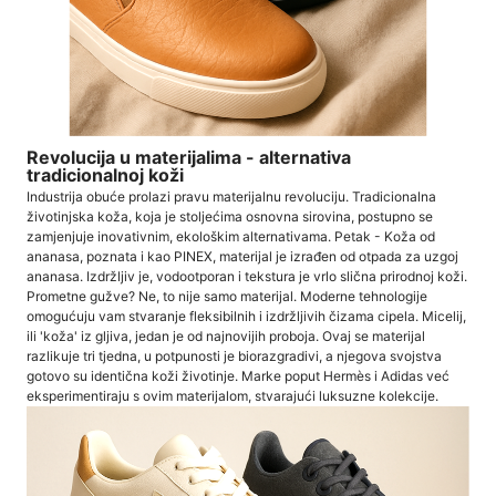
Revolucija u materijalima - alternativa
tradicionalnoj koži
Industrija obuće prolazi pravu materijalnu revoluciju. Tradicionalna
životinjska koža, koja je stoljećima osnovna sirovina, postupno se
zamjenjuje inovativnim, ekološkim alternativama. Petak - Koža od
ananasa, poznata i kao PINEX, materijal je izrađen od otpada za uzgoj
ananasa. Izdržljiv je, vodootporan i tekstura je vrlo slična prirodnoj koži.
Prometne gužve? Ne, to nije samo materijal. Moderne tehnologije
omogućuju vam stvaranje fleksibilnih i izdržljivih čizama cipela. Micelij,
ili 'koža' iz gljiva, jedan je od najnovijih proboja. Ovaj se materijal
razlikuje tri tjedna, u potpunosti je biorazgradivi, a njegova svojstva
gotovo su identična koži životinje. Marke poput Hermès i Adidas već
eksperimentiraju s ovim materijalom, stvarajući luksuzne kolekcije.