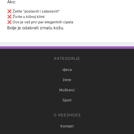
Ako:
❌ Želite "postaviti i zaboraviti"
❌ Živite u kišnoj klimi
❌ Ovo je vaš prvi par elegantnih cipela
Bolje je odabrati zrnatu kožu.
KATEGORIJE
djeca
žene
Muškarci
Sport
O KEESHOES
Kontakt