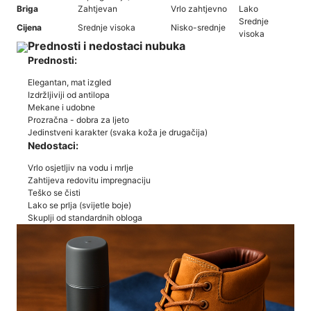
Briga
Zahtjevan
Vrlo zahtjevno
Lako
Srednje
Cijena
Srednje visoka
Nisko-srednje
visoka
Prednosti i nedostaci nubuka
Prednosti:
Elegantan, mat izgled
Izdržljiviji od antilopa
Mekane i udobne
Prozračna - dobra za ljeto
Jedinstveni karakter (svaka koža je drugačija)
Nedostaci:
Vrlo osjetljiv na vodu i mrlje
Zahtijeva redovitu impregnaciju
Teško se čisti
Lako se prlja (svijetle boje)
Skuplji od standardnih obloga