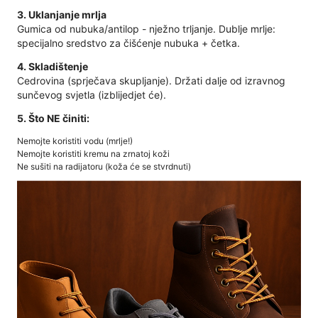
3. Uklanjanje mrlja
Gumica od nubuka/antilop - nježno trljanje. Dublje mrlje:
specijalno sredstvo za čišćenje nubuka + četka.
4. Skladištenje
Cedrovina (sprječava skupljanje). Držati dalje od izravnog
sunčevog svjetla (izblijedjet će).
5. Što NE činiti:
Nemojte koristiti vodu (mrlje!)
Nemojte koristiti kremu na zrnatoj koži
Ne sušiti na radijatoru (koža će se stvrdnuti)