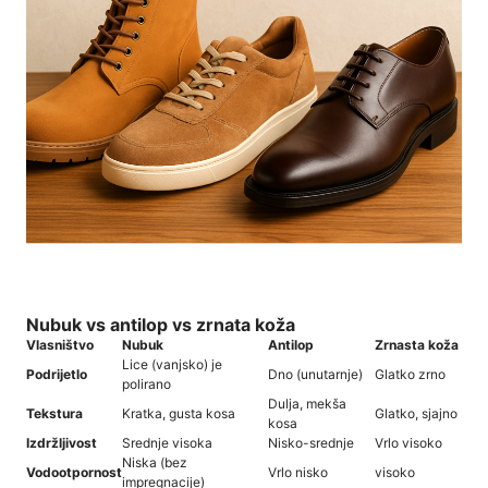
Nubuk vs antilop vs zrnata koža
Vlasništvo
Nubuk
Antilop
Zrnasta koža
Lice (vanjsko) je
Podrijetlo
Dno (unutarnje)
Glatko zrno
polirano
Dulja, mekša
Tekstura
Kratka, gusta kosa
Glatko, sjajno
kosa
Izdržljivost
Srednje visoka
Nisko-srednje
Vrlo visoko
Niska (bez
Vodootpornost
Vrlo nisko
visoko
impregnacije)