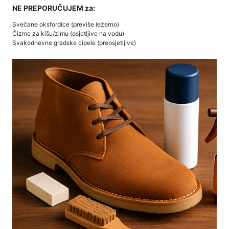
NE PREPORUČUJEM za:
Svečane oksfordice (previše ležerno)
Čizme za kišu/zimu (osjetljive na vodu)
Svakodnevne gradske cipele (preosjetljive)